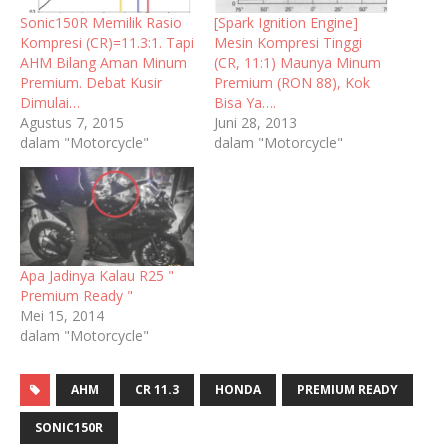
Sonic150R Memilik Rasio
[Spark Ignition Engine]
Kompresi (CR)=11.3:1. Tapi
Mesin Kompresi Tinggi
AHM Bilang Aman Minum
(CR, 11:1) Maunya Minum
Premium. Debat Kusir
Premium (RON 88), Kok
Dimulai…
Bisa Ya….
Agustus 7, 2015
Juni 28, 2013
dalam "Motorcycle"
dalam "Motorcycle"
Apa Jadinya Kalau R25 "
Premium Ready "
Mei 15, 2014
dalam "Motorcycle"
AHM
CR 11.3
HONDA
PREMIUM READY
SONIC150R