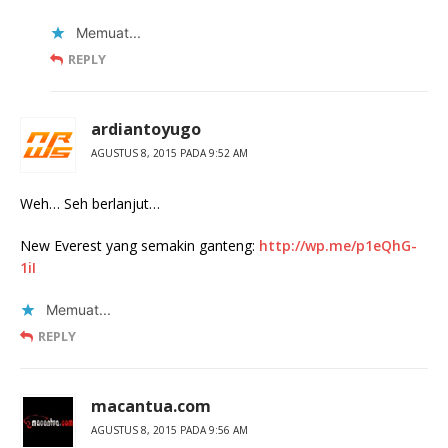
Memuat...
REPLY
ardiantoyugo
AGUSTUS 8, 2015 PADA 9:52 AM
Weh… Seh berlanjut…
New Everest yang semakin ganteng:
http://wp.me/p1eQhG-
1iI
Memuat...
REPLY
macantua.com
AGUSTUS 8, 2015 PADA 9:56 AM