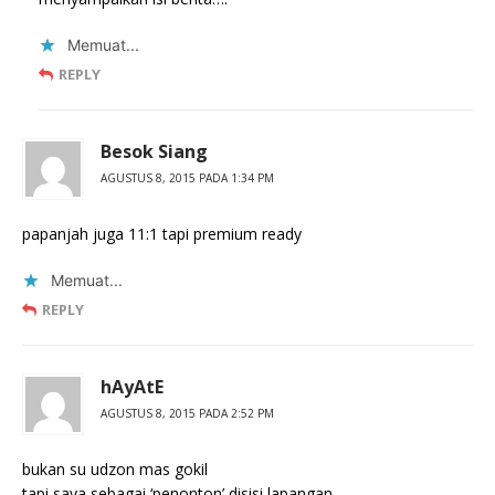
Memuat...
REPLY
Besok Siang
AGUSTUS 8, 2015 PADA 1:34 PM
papanjah juga 11:1 tapi premium ready
Memuat...
REPLY
hAyAtE
AGUSTUS 8, 2015 PADA 2:52 PM
bukan su udzon mas gokil
tapi saya sebagai ‘penonton’ disisi lapangan