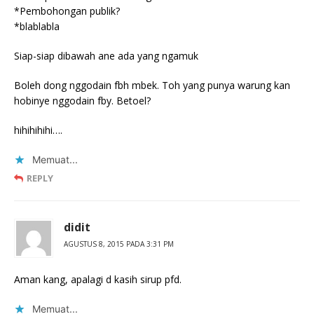
*Pembohongan publik?
*blablabla
Siap-siap dibawah ane ada yang ngamuk
Boleh dong nggodain fbh mbek. Toh yang punya warung kan
hobinye nggodain fby. Betoel?
hihihihihi….
Memuat...
REPLY
didit
AGUSTUS 8, 2015 PADA 3:31 PM
Aman kang, apalagi d kasih sirup pfd.
Memuat...