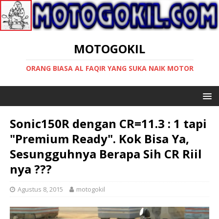
MOTOGOKIL
ORANG BIASA AL FAQIR YANG SUKA NAIK MOTOR
Sonic150R dengan CR=11.3 : 1 tapi
"Premium Ready". Kok Bisa Ya,
Sesungguhnya Berapa Sih CR Riil
nya ???
Agustus 8, 2015
motogokil