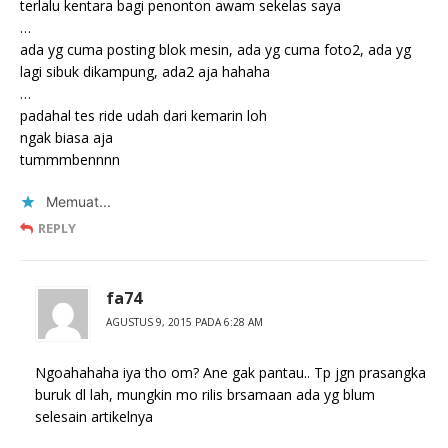
terlalu kentara bagi penonton awam sekelas saya
…
ada yg cuma posting blok mesin, ada yg cuma foto2, ada yg
lagi sibuk dikampung, ada2 aja hahaha
…
padahal tes ride udah dari kemarin loh
ngak biasa aja
tummmbennnn
Memuat...
REPLY
fa74
AGUSTUS 9, 2015 PADA 6:28 AM
Ngoahahaha iya tho om? Ane gak pantau.. Tp jgn prasangka
buruk dl lah, mungkin mo rilis brsamaan ada yg blum
selesain artikelnya