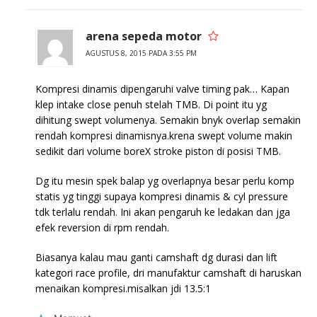
arena sepeda motor
AGUSTUS 8, 2015 PADA 3:55 PM
Kompresi dinamis dipengaruhi valve timing pak… Kapan
klep intake close penuh stelah TMB. Di point itu yg
dihitung swept volumenya. Semakin bnyk overlap semakin
rendah kompresi dinamisnya.krena swept volume makin
sedikit dari volume boreX stroke piston di posisi TMB.
Dg itu mesin spek balap yg overlapnya besar perlu komp
statis yg tinggi supaya kompresi dinamis & cyl pressure
tdk terlalu rendah. Ini akan pengaruh ke ledakan dan jga
efek reversion di rpm rendah.
Biasanya kalau mau ganti camshaft dg durasi dan lift
kategori race profile, dri manufaktur camshaft di haruskan
menaikan kompresi.misalkan jdi 13.5:1