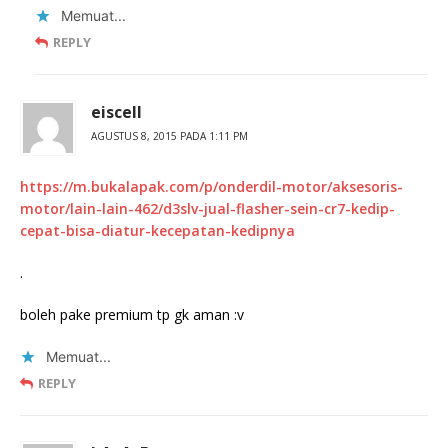
Memuat...
REPLY
eiscell
AGUSTUS 8, 2015 PADA 1:11 PM
https://m.bukalapak.com/p/onderdil-motor/aksesoris-
motor/lain-lain-462/d3slv-jual-flasher-sein-cr7-kedip-
cepat-bisa-diatur-kecepatan-kedipnya
.
boleh pake premium tp gk aman :v
Memuat...
REPLY