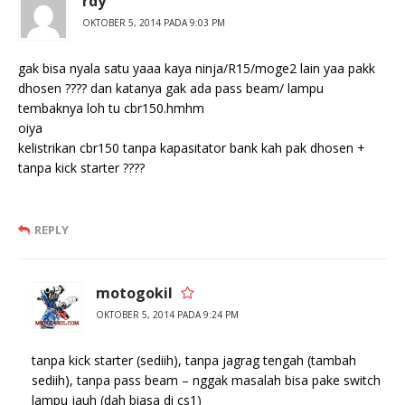
rdy
OKTOBER 5, 2014 PADA 9:03 PM
gak bisa nyala satu yaaa kaya ninja/R15/moge2 lain yaa pakk
dhosen ???? dan katanya gak ada pass beam/ lampu
tembaknya loh tu cbr150.hmhm
oiya
kelistrikan cbr150 tanpa kapasitator bank kah pak dhosen +
tanpa kick starter ????
REPLY
motogokil
OKTOBER 5, 2014 PADA 9:24 PM
tanpa kick starter (sediih), tanpa jagrag tengah (tambah
sediih), tanpa pass beam – nggak masalah bisa pake switch
lampu jauh (dah biasa di cs1)