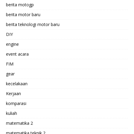
berita motogp
berita motor baru
berita teknologi motor baru
DIY
engine
event acara
FIM
gear
kecelakaan
Kerjaan
komparasi
kuliah
matematika 2
matematika teknik 2