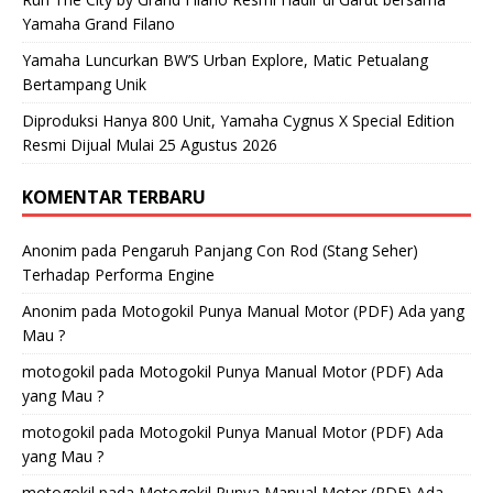
Yamaha Grand Filano
Yamaha Luncurkan BW’S Urban Explore, Matic Petualang
Bertampang Unik
Diproduksi Hanya 800 Unit, Yamaha Cygnus X Special Edition
Resmi Dijual Mulai 25 Agustus 2026
KOMENTAR TERBARU
Anonim
pada
Pengaruh Panjang Con Rod (Stang Seher)
Terhadap Performa Engine
Anonim
pada
Motogokil Punya Manual Motor (PDF) Ada yang
Mau ?
motogokil
pada
Motogokil Punya Manual Motor (PDF) Ada
yang Mau ?
motogokil
pada
Motogokil Punya Manual Motor (PDF) Ada
yang Mau ?
motogokil
pada
Motogokil Punya Manual Motor (PDF) Ada