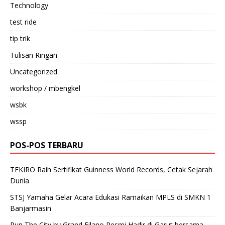
Technology
test ride
tip trik
Tulisan Ringan
Uncategorized
workshop / mbengkel
wsbk
wssp
POS-POS TERBARU
TEKIRO Raih Sertifikat Guinness World Records, Cetak Sejarah
Dunia
STSJ Yamaha Gelar Acara Edukasi Ramaikan MPLS di SMKN 1
Banjarmasin
Run The City by Grand Filano Resmi Hadir di Garut bersama