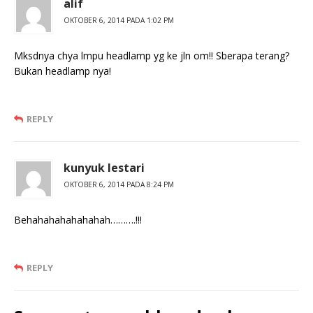
alif
OKTOBER 6, 2014 PADA 1:02 PM
Mksdnya chya lmpu headlamp yg ke jln om!! Sberapa terang?
Bukan headlamp nya!
REPLY
kunyuk lestari
OKTOBER 6, 2014 PADA 8:24 PM
Behahahahahahahah……….!!!
REPLY