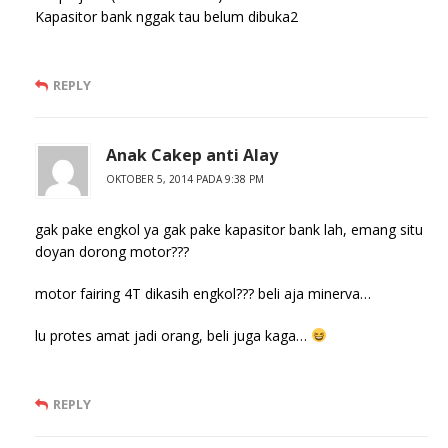
Kapasitor bank nggak tau belum dibuka2
REPLY
Anak Cakep anti Alay
OKTOBER 5, 2014 PADA 9:38 PM
gak pake engkol ya gak pake kapasitor bank lah, emang situ
doyan dorong motor???
motor fairing 4T dikasih engkol??? beli aja minerva…
lu protes amat jadi orang, beli juga kaga…
REPLY