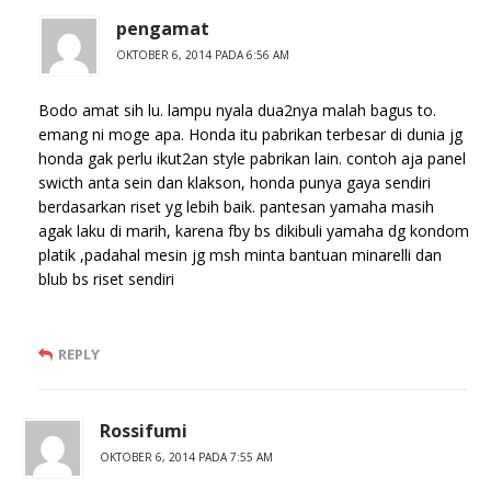
pengamat
OKTOBER 6, 2014 PADA 6:56 AM
Bodo amat sih lu. lampu nyala dua2nya malah bagus to.
emang ni moge apa. Honda itu pabrikan terbesar di dunia jg
honda gak perlu ikut2an style pabrikan lain. contoh aja panel
swicth anta sein dan klakson, honda punya gaya sendiri
berdasarkan riset yg lebih baik. pantesan yamaha masih
agak laku di marih, karena fby bs dikibuli yamaha dg kondom
platik ,padahal mesin jg msh minta bantuan minarelli dan
blub bs riset sendiri
REPLY
Rossifumi
OKTOBER 6, 2014 PADA 7:55 AM