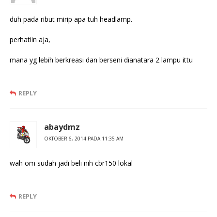
duh pada ribut mirip apa tuh headlamp.
perhatiin aja,
mana yg lebih berkreasi dan berseni dianatara 2 lampu ittu
REPLY
abaydmz
OKTOBER 6, 2014 PADA 11:35 AM
wah om sudah jadi beli nih cbr150 lokal
REPLY