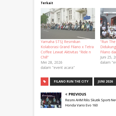
Terkait
Yamaha STSJ Resmikan
“Run The
Kolaborasi Grand Filano x Tetra
Didukung
Coffee Lewat Aktivitas “Ride n
Filano da
Chill”
Juni 25, 
Mei 28, 2026
dalam "e
dalam "event acara"
FILANO RUN THE CITY
JUNI 2026
PREVIOUS
Resmi AHM Rilis Skutik Sporti N
Honda Vario Evo 160