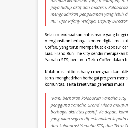
menjadi kendaraan yang menunjang mobil
gaya hidup aktif dan modern. Kolaborasi
menghadirkan pengalaman yang lebih de
ini,” ujar Rifany Widjaja, Deputy Direct
Selain mendapatkan antusiasme yang tinggi da
menghasilkan berbagai konten digital melal
Coffee, yang turut memperkuat eksposur cam
luas. Filano Run The City sendiri merupakan 
Yamaha STSJ bersama Tetra Coffee dalam be
Kolaborasi ini tidak hanya menghadirkan akt
terus menghadirkan berbagai program menari
komunitas, serta kreativitas generasi muda.
“Kami berharap kolaborasi Yamaha STSJ 
pengguna Yamaha Grand Filano maupun
berbagai aktivitas positif. Ke depan, ka
yang akan segera diperkenalkan kepada m
dari kolaborasi Yamaha STSJ dan Tetra Co