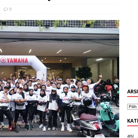
0
ARS
KAT
aisi