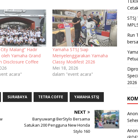
TEKIR
Cetak
STSJ
MPLS
Run T
bers
 City Malang” Hadir
Yamaha STSJ Siap
Yama
 oleh Yamaha Grand
Menyelenggarakan Yamaha
Petu
n Disclosure Coffee
Classy Modifest 2026
2026
Mei 18, 2026
Dipr
vent acara"
dalam "event acara"
Speci
2026
SURABAYA
TETRA COFFE
YAMAHA STSJ
KOM
NEXT
Anon
ew
Banyuwangi BerStylo Bersama
Sehe
Satukan 200 Pengguna New Honda
Anon
Stylo 160
(PDF