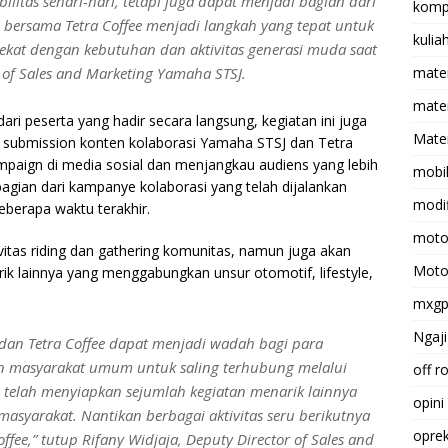
itas sehari-hari, tetapi juga dapat menjadi bagian dari
komp
 bersama Tetra Coffee menjadi langkah yang tepat untuk
kulia
kat dengan kebutuhan dan aktivitas generasi muda saat
or of Sales and Marketing Yamaha STSJ.
mate
matem
ri peserta yang hadir secara langsung, kegiatan ini juga
Mater
ui submission konten kolaborasi Yamaha STSJ dan Tetra
paign di media sosial dan menjangkau audiens yang lebih
mobi
bagian dari kampanye kolaborasi yang telah dijalankan
modif
berapa waktu terakhir.
moto
ivitas riding dan gathering komunitas, namun juga akan
Moto
k lainnya yang menggabungkan unsur otomotif, lifestyle,
mxg
Ngaji
dan Tetra Coffee dapat menjadi wadah bagi para
 masyarakat umum untuk saling terhubung melalui
off r
mi telah menyiapkan sejumlah kegiatan menarik lainnya
opini
asyarakat. Nantikan berbagai aktivitas seru berikutnya
opre
ffee,” tutup Rifany Widjaja, Deputy Director of Sales and