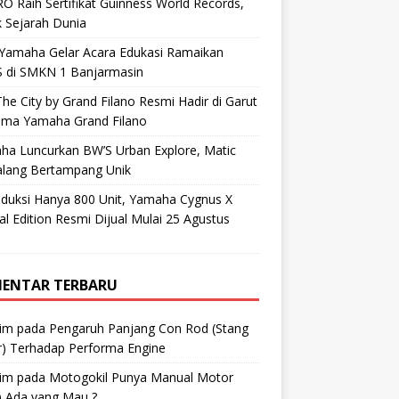
O Raih Sertifikat Guinness World Records,
 Sejarah Dunia
 Yamaha Gelar Acara Edukasi Ramaikan
 di SMKN 1 Banjarmasin
he City by Grand Filano Resmi Hadir di Garut
ama Yamaha Grand Filano
ha Luncurkan BW’S Urban Explore, Matic
alang Bertampang Unik
oduksi Hanya 800 Unit, Yamaha Cygnus X
al Edition Resmi Dijual Mulai 25 Agustus
ENTAR TERBARU
im
pada
Pengaruh Panjang Con Rod (Stang
r) Terhadap Performa Engine
im
pada
Motogokil Punya Manual Motor
) Ada yang Mau ?