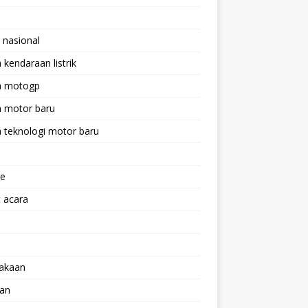
 nasional
a kendaraan listrik
ta motogp
a motor baru
a teknologi motor baru
ne
 acara
lakaan
aan