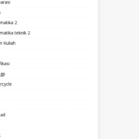
arasi
h
matika 2
atika teknik 2
i Kuliah
l
ikasi
gp
rcycle
p
oad
k