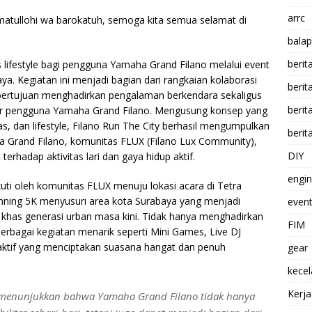
arrc
atullohi wa barokatuh, semoga kita semua selamat di
balap
berit
 lifestyle bagi pengguna Yamaha Grand Filano melalui event
ya. Kegiatan ini menjadi bagian dari rangkaian kolaborasi
beri
bertujuan menghadirkan pengalaman berkendara sekaligus
berit
ter pengguna Yamaha Grand Filano. Mengusung konsep yang
, dan lifestyle, Filano Run The City berhasil mengumpulkan
berit
ha Grand Filano, komunitas FLUX (Filano Lux Community),
DIY
rhadap aktivitas lari dan gaya hidup aktif.
engi
ikuti oleh komunitas FLUX menuju lokasi acara di Tetra
Running 5K menyusuri area kota Surabaya yang menjadi
event
 khas generasi urban masa kini. Tidak hanya menghadirkan
FIM
berbagai kegiatan menarik seperti Mini Games, Live DJ
raktif yang menciptakan suasana hangat dan penuh
gear
kece
Kerj
in menunjukkan bahwa Yamaha Grand Filano tidak hanya