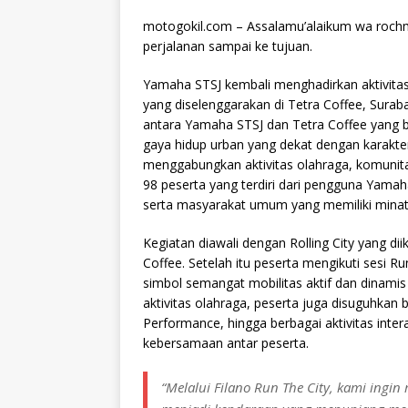
motogokil.com – Assalamu’alaikum wa rochm
perjalanan sampai ke tujuan.
Yamaha STSJ kembali menghadirkan aktivitas
yang diselenggarakan di Tetra Coffee, Suraba
antara Yamaha STSJ dan Tetra Coffee yang 
gaya hidup urban yang dekat dengan karak
menggabungkan aktivitas olahraga, komunitas
98 peserta yang terdiri dari pengguna Yama
serta masyarakat umum yang memiliki minat te
Kegiatan diawali dengan Rolling City yang di
Coffee. Setelah itu peserta mengikuti sesi 
simbol semangat mobilitas aktif dan dinamis
aktivitas olahraga, peserta juga disuguhkan 
Performance, hingga berbagai aktivitas inte
kebersamaan antar peserta.
“Melalui Filano Run The City, kami ing