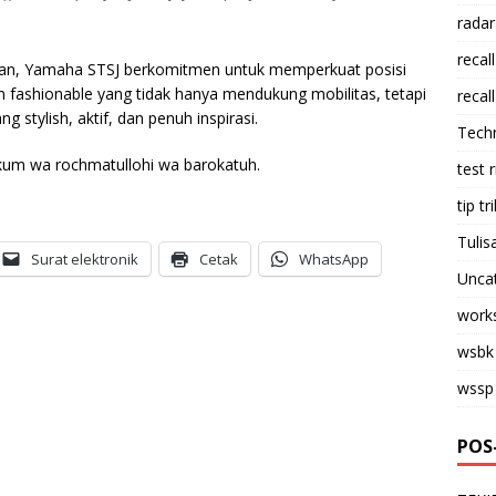
radar
recall
dirkan, Yamaha STSJ berkomitmen untuk memperkuat posisi
 fashionable yang tidak hanya mendukung mobilitas, tetapi
recall
 stylish, aktif, dan penuh inspirasi.
Tech
kum wa rochmatullohi wa barokatuh.
test 
tip tri
Tulis
Surat elektronik
Cetak
WhatsApp
Unca
work
wsbk
wssp
POS