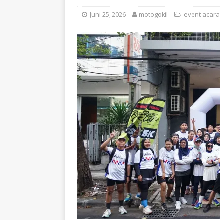
Juni 25, 2026
motogokil
event acara