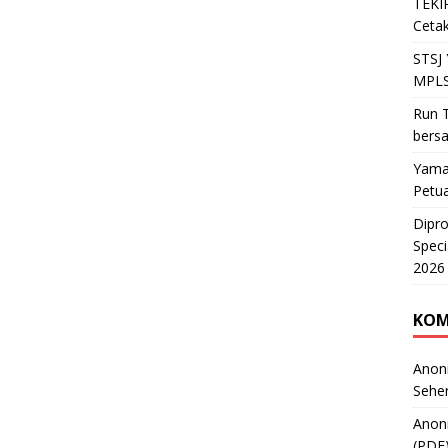
TEKIR
Cetak
STSJ
MPLS
Run T
bers
Yama
Petu
Dipr
Speci
2026
KOM
Anon
Sehe
Anon
(PDF