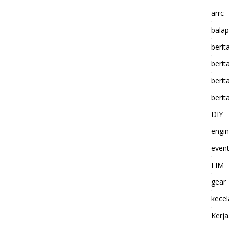
arrc
balap
berit
beri
berit
berit
DIY
engi
event
FIM
gear
kece
Kerj