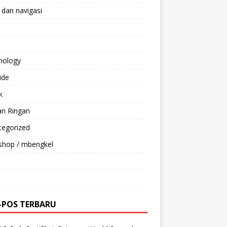
 dan navigasi
nology
ride
k
an Ringan
tegorized
shop / mbengkel
-POS TERBARU