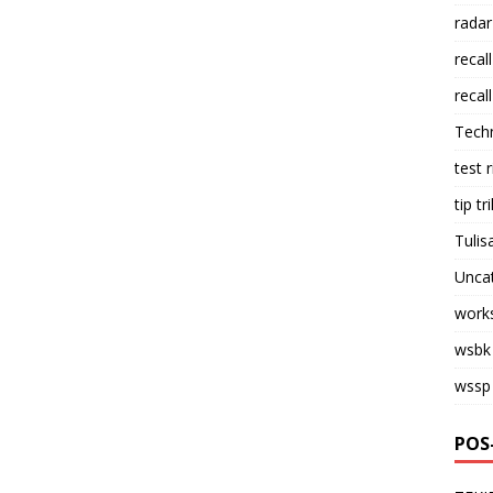
radar
recall
recall
Tech
test 
tip tri
Tulis
Unca
work
wsbk
wssp
POS