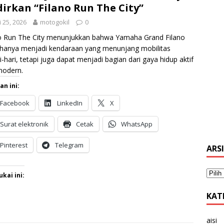
irkan “Filano Run The City”
i 25, 2026
motogokil
0
o Run The City menunjukkan bahwa Yamaha Grand Filano
 hanya menjadi kendaraan yang menunjang mobilitas
i-hari, tetapi juga dapat menjadi bagian dari gaya hidup aktif
modern.
an ini:
Facebook
LinkedIn
X
Surat elektronik
Cetak
WhatsApp
Pinterest
Telegram
ARS
kai ini:
KAT
aisi