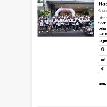
Had
Jun
Filan
tidak
sehar
dan 
Bagik
Menyu