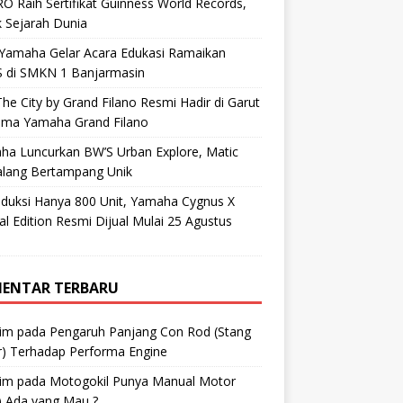
O Raih Sertifikat Guinness World Records,
 Sejarah Dunia
 Yamaha Gelar Acara Edukasi Ramaikan
 di SMKN 1 Banjarmasin
he City by Grand Filano Resmi Hadir di Garut
ama Yamaha Grand Filano
ha Luncurkan BW’S Urban Explore, Matic
alang Bertampang Unik
oduksi Hanya 800 Unit, Yamaha Cygnus X
al Edition Resmi Dijual Mulai 25 Agustus
ENTAR TERBARU
im
pada
Pengaruh Panjang Con Rod (Stang
r) Terhadap Performa Engine
im
pada
Motogokil Punya Manual Motor
) Ada yang Mau ?