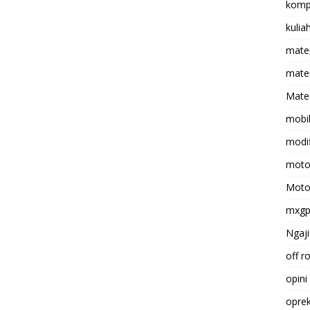
komp
kulia
mate
matem
Mater
mobi
modif
moto
Moto
mxg
Ngaji
off r
opini
opre