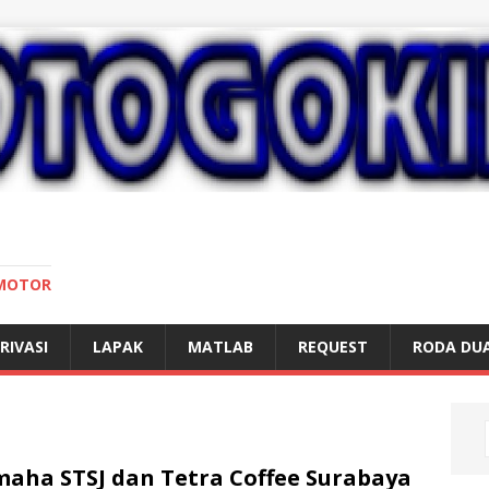
 MOTOR
RIVASI
LAPAK
MATLAB
REQUEST
RODA DU
aha STSJ dan Tetra Coffee Surabaya