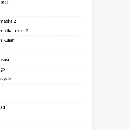
arasi
h
matika 2
atika teknik 2
i Kuliah
l
ikasi
gp
rcycle
p
oad
k