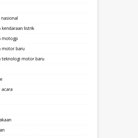
 nasional
a kendaraan listrik
ta motogp
a motor baru
a teknologi motor baru
ne
 acara
lakaan
aan