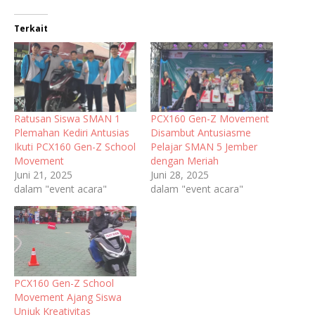
Terkait
Ratusan Siswa SMAN 1
PCX160 Gen-Z Movement
Plemahan Kediri Antusias
Disambut Antusiasme
Ikuti PCX160 Gen-Z School
Pelajar SMAN 5 Jember
Movement
dengan Meriah
Juni 21, 2025
Juni 28, 2025
dalam "event acara"
dalam "event acara"
PCX160 Gen-Z School
Movement Ajang Siswa
Unjuk Kreativitas