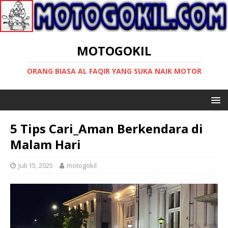
MOTOGOKIL
ORANG BIASA AL FAQIR YANG SUKA NAIK MOTOR
5 Tips Cari_Aman Berkendara di
Malam Hari
Juli 15, 2025
motogokil