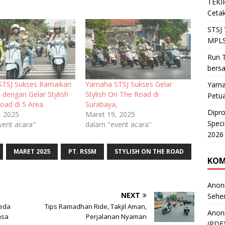
TEKIR
Cetak
STSJ
MPLS
Run T
bers
TSJ Sukses Ramaikan
Yamaha STSJ Sukses Gelar
Yama
dengan Gelar Stylish
Stylish On The Road di
Petu
oad di 5 Area
Surabaya,
Dipr
, 2025
Maret 19, 2025
Speci
vent acara"
dalam "event acara"
2026
MARET 2025
PT. RSSM
STYLISH ON THE ROAD
KOM
Anon
NEXT
Sehe
peda
Tips Ramadhan Ride, Takjil Aman,
Anon
asa
Perjalanan Nyaman
(PDF