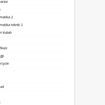
arasi
h
matika 2
atika teknik 2
i Kuliah
l
ikasi
gp
rcycle
p
oad
k