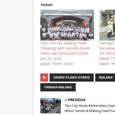
Terkait
“Run The City Malang” Hadir
Yamaha S
Didukung oleh Yamaha Grand
Ramadan 
Filano dan Disclosure Coffee
On The R
Juni 25, 2026
Maret 17
dalam "event acara"
dalam "e
GRAND FILANO HYBRID
MALANG
YAMAHA MALANG
PREVIOUS
Tips Cari Aman Berkendara Se
Motor Santai di Malang Saat Pu