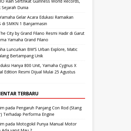
O Raih Sertifikat Guinness World Records,
 Sejarah Dunia
 Yamaha Gelar Acara Edukasi Ramaikan
 di SMKN 1 Banjarmasin
he City by Grand Filano Resmi Hadir di Garut
ama Yamaha Grand Filano
ha Luncurkan BW’S Urban Explore, Matic
alang Bertampang Unik
oduksi Hanya 800 Unit, Yamaha Cygnus X
al Edition Resmi Dijual Mulai 25 Agustus
ENTAR TERBARU
im
pada
Pengaruh Panjang Con Rod (Stang
r) Terhadap Performa Engine
im
pada
Motogokil Punya Manual Motor
) Ada yang Mau ?