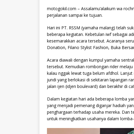
motogokil.com – Assalamu’alaikum wa rochm
perjalanan sampai ke tujuan.
Hari ini PT. RSSM (yamaha malang) telah su
beberapa kegiatan. Kebetulan iwf sebagai ad
kesemarakkan acara tersebut. Acaranya seru
Donation, Filano Stylist Fashion, Buka Bers
Acara diawali dengan kumpul yamaha sentral k
tersebut. Kemudian rombongan rider melaju 
kalau nggak lewat tuga belum afdhol. Lanju
jundi yang berlokasi di sekitaran lapangan ra
jalan ijen (idjen boulevard) dan berakhir di c
Dalam kegiatan hari ada beberapa lomba ya
yang menjadi pemenang diganjar hadiah yan
penghargaan terhadap usaha mereka. Dan t
untuk meningkatkan usahanya dalam lomba-