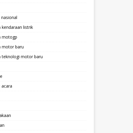
 nasional
a kendaraan listrik
ta motogp
a motor baru
a teknologi motor baru
ne
 acara
lakaan
aan