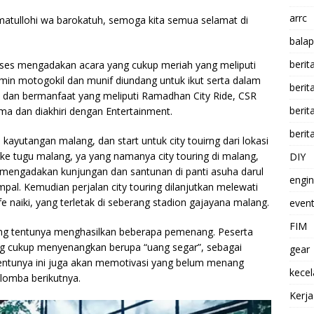
arrc
atullohi wa barokatuh, semoga kita semua selamat di
balap
berit
kses mengadakan acara yang cukup meriah yang meliputi
min motogokil dan munif diundang untuk ikut serta dalam
beri
 dan bermanfaat yang meliputi ⁠Ramadhan City Ride, CSR
berit
ama dan diakhiri dengan Entertainment.
berit
ayutangan malang, dan start untuk city touirng dari lokasi
ke tugu malang, ya yang namanya city touring di malang,
DIY
t mengadakan kunjungan dan santunan di panti asuha darul
engi
mpal. Kemudian perjalan city touring dilanjutkan melewati
afe naiki, yang terletak di seberang stadion gajayana malang.
event
FIM
ng tentunya menghasilkan beberapa pemenang. Peserta
g cukup menyenangkan berupa “uang segar”, sebagai
gear
entunya ini juga akan memotivasi yang belum menang
kece
lomba berikutnya.
Kerj