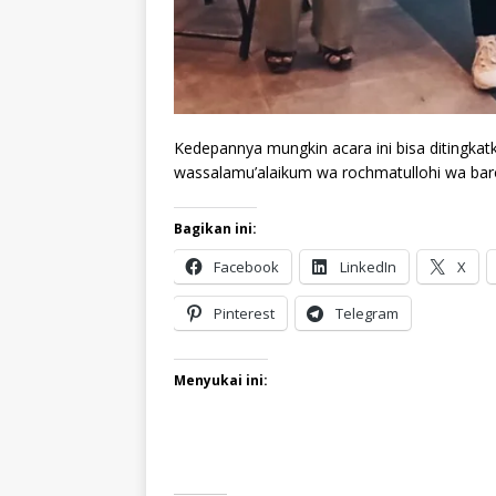
Kedepannya mungkin acara ini bisa ditingkat
wassalamu’alaikum wa rochmatullohi wa bar
Bagikan ini:
Facebook
LinkedIn
X
Pinterest
Telegram
Menyukai ini: