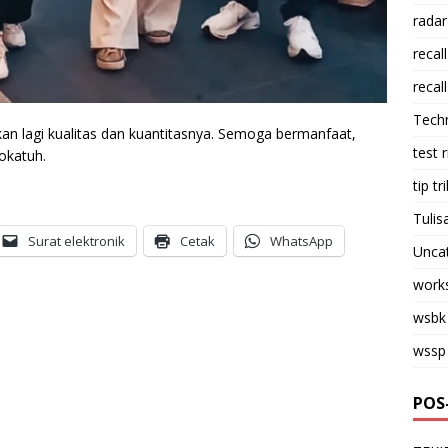
radar
recall
recall
Tech
kan lagi kualitas dan kuantitasnya. Semoga bermanfaat,
test 
okatuh.
tip tri
Tulis
Surat elektronik
Cetak
WhatsApp
Unca
work
wsbk
wssp
POS