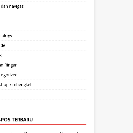
 dan navigasi
nology
ride
k
an Ringan
tegorized
shop / mbengkel
-POS TERBARU