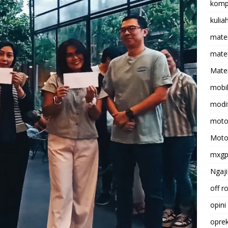
komp
kulia
mate
matem
Mater
mobi
modif
moto
Moto
mxg
Ngaji
off r
opini
opre