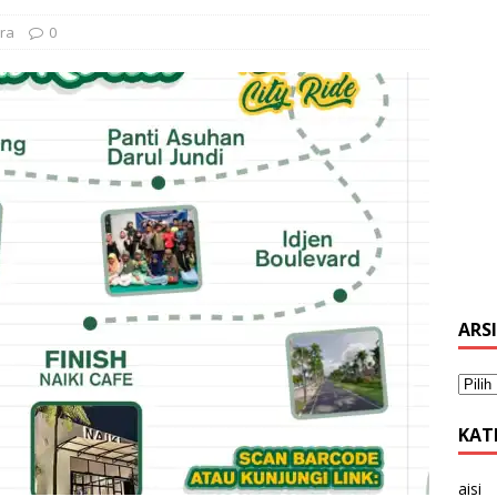
ra
0
ARS
KAT
aisi