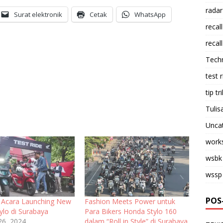
radar
Surat elektronik
Cetak
WhatsApp
recall
recall
Tech
test 
tip tri
Tulis
Unca
work
wsbk
wssp
POS
 Acara Launching New
Fashion Meets Power untuk
ylo di Surabaya
Para Bikers Honda Stylo 160
26, 2024
dalam “Roll in Style” di Surabaya