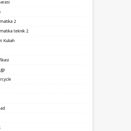
arasi
h
matika 2
atika teknik 2
i Kuliah
l
ikasi
gp
rcycle
p
oad
k