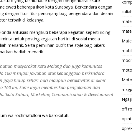
 kostum yang fashionable dengan mengendarai skutik
komp
elewati beberapa ikon kota Surabaya. Berkendara dengan
kulia
 dengan fitur-fitur penunjang bagi pengendara dan desain
or terbaik di kelasnya.
mate
matem
Honda antusias mengikuti beberapa kegiatan seperti riding
minta untuk posting kegiatan hari ini di sosial media
Mater
 menarik. Serta pemilihan outfit the style bagi bikers
mobi
patkan hadiah menarik.
modif
rhatian masyarakat Kota Malang dan juga komunitas
moto
lo 160 menjadi jawaban atas kebanggaan berkendara
Moto
 gaya hidup sehari-hari maupun beraktivitas di akhir
o 160 ini, kami ingin memberikan pengalaman dan
mxg
a.”kata Suhari, Marketing Communication & Development
Ngaji
off r
kum wa rochmatullohi wa barokatuh.
opini
opre