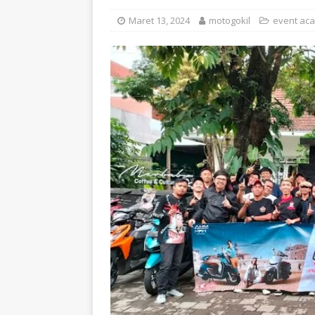
Maret 13, 2024
motogokil
event aca