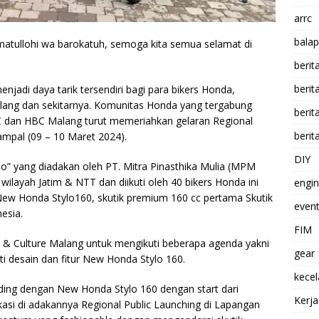
arrc
balap
atullohi wa barokatuh, semoga kita semua selamat di
berit
beri
jadi daya tarik tersendiri bagi para bikers Honda,
lang dan sekitarnya. Komunitas Honda yang tergabung
berit
 dan HBC Malang turut memeriahkan gelaran Regional
berit
ampal (09 – 10 Maret 2024).
DIY
lo” yang diadakan oleh PT. Mitra Pinasthika Mulia (MPM
ilayah Jatim & NTT dan diikuti oleh 40 bikers Honda ini
engi
 New Honda Stylo160, skutik premium 160 cc pertama Skutik
event
esia.
FIM
 & Culture Malang untuk mengikuti beberapa agenda yakni
gear
i desain dan fitur New Honda Stylo 160.
kece
 riding dengan New Honda Stylo 160 dengan start dari
Kerj
si di adakannya Regional Public Launching di Lapangan