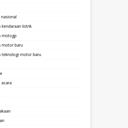
 nasional
a kendaraan listrik
ta motogp
a motor baru
a teknologi motor baru
ne
 acara
lakaan
aan