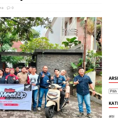
ra
0
ARS
KAT
aisi