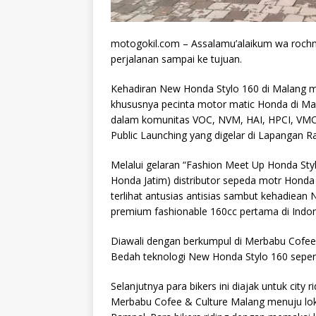
motogokil.com – Assalamu’alaikum wa rochm
perjalanan sampai ke tujuan.
Kehadiran New Honda Stylo 160 di Malang men
khususnya pecinta motor matic Honda di Ma
dalam komunitas VOC, NVM, HAI, HPCI, VMC
Public Launching yang digelar di Lapangan R
Melalui gelaran “Fashion Meet Up Honda Sty
Honda Jatim) distributor sepeda motr Honda w
terlihat antusias antisias sambut kehadiean
premium fashionable 160cc pertama di Indon
Diawali dengan berkumpul di Merbabu Cofee
Bedah teknologi New Honda Stylo 160 sepert
Selanjutnya para bikers ini diajak untuk city
Merbabu Cofee & Culture Malang menuju loka