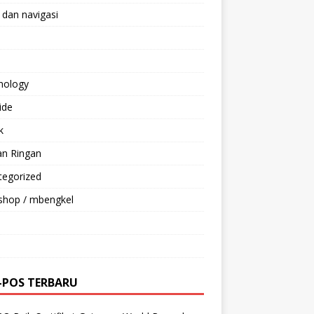
 dan navigasi
nology
ride
k
an Ringan
tegorized
shop / mbengkel
-POS TERBARU