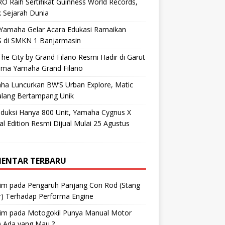
O Raih Sertifikat Guinness World Records,
 Sejarah Dunia
 Yamaha Gelar Acara Edukasi Ramaikan
 di SMKN 1 Banjarmasin
he City by Grand Filano Resmi Hadir di Garut
ama Yamaha Grand Filano
ha Luncurkan BW’S Urban Explore, Matic
alang Bertampang Unik
oduksi Hanya 800 Unit, Yamaha Cygnus X
al Edition Resmi Dijual Mulai 25 Agustus
ENTAR TERBARU
im
pada
Pengaruh Panjang Con Rod (Stang
r) Terhadap Performa Engine
im
pada
Motogokil Punya Manual Motor
) Ada yang Mau ?