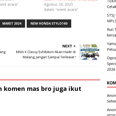
TEKIR
vent acara"
Agustus 24, 2025
Cetak
dalam "event acara"
STSJ
MPLS
MARET 2024
NEW HONDA STYLO160
Run T
bers
Yama
NEXT
Petu
uang
MAXi X Classy Exhibition Akan Hadir di
Malang, Jangan Sampai Terlewat !
Dipr
Speci
2026
KOM
 komen mas bro juga ikut
Anon
Sehe
Anon
(PDF