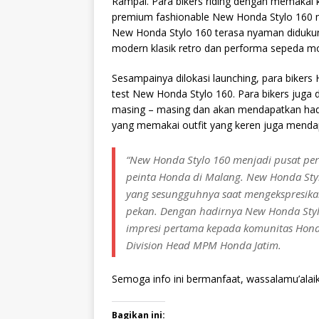
Rampal. Para bikers riding dengan memakai
premium fashionable New Honda Stylo 160 m
New Honda Stylo 160 terasa nyaman didukung
modern klasik retro dan performa sepeda mot
Sesampainya dilokasi launching, para bikers 
test New Honda Stylo 160. Para bikers juga di
masing – masing dan akan mendapatkan hadiah
yang memakai outfit yang keren juga menda
“New Honda Stylo 160 menjadi pusat pe
peinta Honda di Malang. New Honda Sty
yang sesungguhnya saat mengekspresikan
pekan. Dengan hadirnya New Honda Styl
impresi pertama kepada komunitas Hond
Division Head MPM Honda Jatim.
Semoga info ini bermanfaat, wassalamu’alai
Bagikan ini: