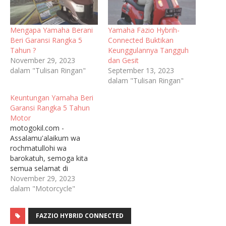
Mengapa Yamaha Berani
Yamaha Fazio Hybrih-
Beri Garansi Rangka 5
Connected Buktikan
Tahun ?
Keunggulannya Tangguh
November 29, 2023
dan Gesit
dalam "Tulisan Ringan"
September 13, 2023
dalam "Tulisan Ringan"
Keuntungan Yamaha Beri
Garansi Rangka 5 Tahun
Motor
motogokil.com -
Assalamu'alaikum wa
rochmatullohi wa
barokatuh, semoga kita
semua selamat di
perjalanan sampai ke
November 29, 2023
tujuan. Ditinjau dari
dalam "Motorcycle"
pemikiran ekonomi secara
pragmatis, maka
FAZZIO HYBRID CONNECTED
pemberian garansi bagi