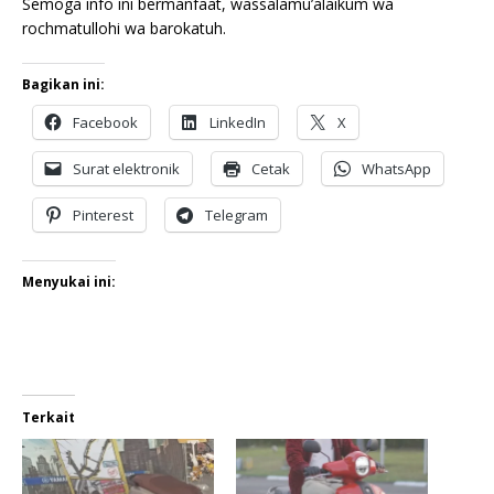
Semoga info ini bermanfaat, wassalamu’alaikum wa
rochmatullohi wa barokatuh.
Bagikan ini:
Facebook
LinkedIn
X
Surat elektronik
Cetak
WhatsApp
Pinterest
Telegram
Menyukai ini:
Terkait