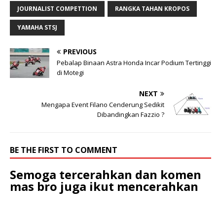
produk yang dijual di
JOURNALIST COMPETTION
RANGKA TAHAN KROPOS
pasaran cenderung
merugikan. Karena si
YAMAHA STSJ
penjual harus bersiap
menerima komplen
PREVIOUS
mengenai produk
barangnya dari konsumen
Pebalap Binaan Astra Honda Incar Podium Tertinggi
yang merasa dirugikan.
di Motegi
Kerugiannya bagi…
NEXT
Mengapa Event Filano Cenderung Sedikit
Dibandingkan Fazzio ?
BE THE FIRST TO COMMENT
Semoga tercerahkan dan komen
mas bro juga ikut mencerahkan