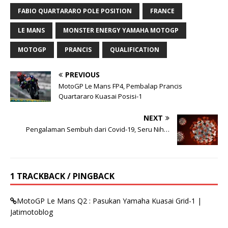
FABIO QUARTARARO POLE POSITION
FRANCE
LE MANS
MONSTER ENERGY YAMAHA MOTOGP
MOTOGP
PRANCIS
QUALIFICATION
PREVIOUS
MotoGP Le Mans FP4, Pembalap Prancis
Quartararo Kuasai Posisi-1
NEXT
Pengalaman Sembuh dari Covid-19, Seru Nih…
1 TRACKBACK / PINGBACK
MotoGP Le Mans Q2 : Pasukan Yamaha Kuasai Grid-1 |
Jatimotoblog