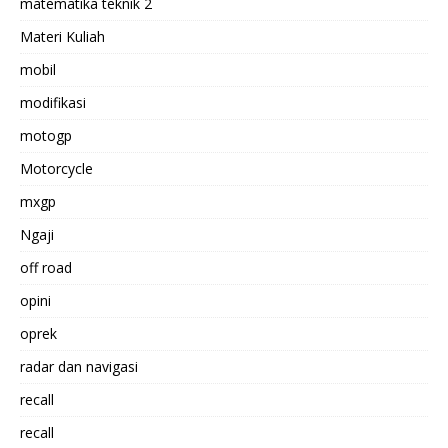
matematika teknik 2
Materi Kuliah
mobil
modifikasi
motogp
Motorcycle
mxgp
Ngaji
off road
opini
oprek
radar dan navigasi
recall
recall