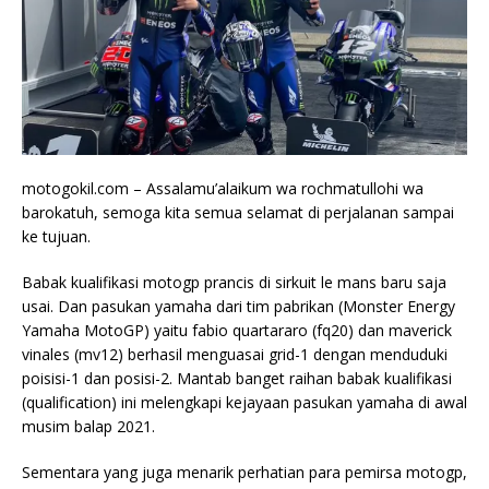
motogokil.com – Assalamu’alaikum wa rochmatullohi wa
barokatuh, semoga kita semua selamat di perjalanan sampai
ke tujuan.
Babak kualifikasi motogp prancis di sirkuit le mans baru saja
usai. Dan pasukan yamaha dari tim pabrikan (Monster Energy
Yamaha MotoGP) yaitu fabio quartararo (fq20) dan maverick
vinales (mv12) berhasil menguasai grid-1 dengan menduduki
poisisi-1 dan posisi-2. Mantab banget raihan babak kualifikasi
(qualification) ini melengkapi kejayaan pasukan yamaha di awal
musim balap 2021.
Sementara yang juga menarik perhatian para pemirsa motogp,