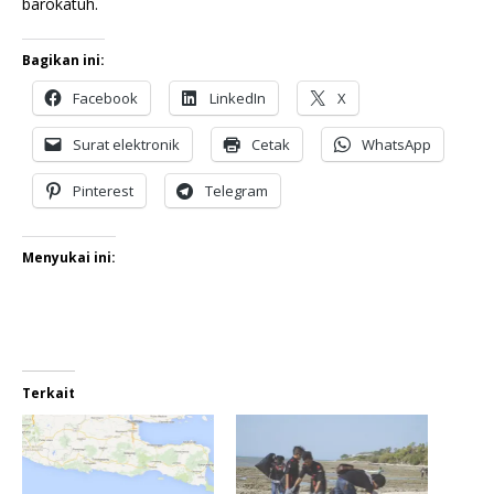
barokatuh.
Bagikan ini:
Facebook
LinkedIn
X
Surat elektronik
Cetak
WhatsApp
Pinterest
Telegram
Menyukai ini:
Terkait