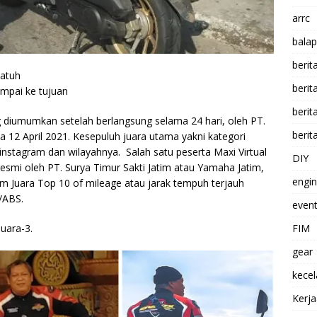
arrc
balap
berit
katuh
beri
mpai ke tujuan
berit
g diumumkan setelah berlangsung selama 24 hari, oleh PT.
berit
12 April 2021. Kesepuluh juara utama yakni kategori
nstagram dan wilayahnya. Salah satu peserta Maxi Virtual
DIY
esmi oleh PT. Surya Timur Sakti Jatim atau Yamaha Jatim,
engi
m Juara Top 10 of mileage atau jarak tempuh terjauh
/ABS.
event
FIM
juara-3.
gear
kece
Kerj