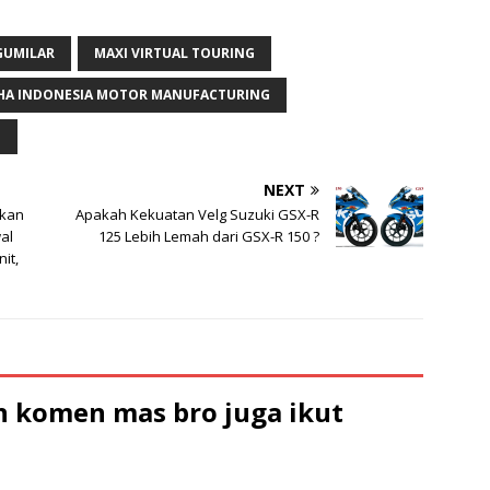
GUMILAR
MAXI VIRTUAL TOURING
HA INDONESIA MOTOR MANUFACTURING
M
NEXT
ikan
Apakah Kekuatan Velg Suzuki GSX-R
al
125 Lebih Lemah dari GSX-R 150 ?
it,
 komen mas bro juga ikut