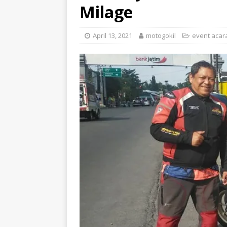
Milage
April 13, 2021
motogokil
event acar