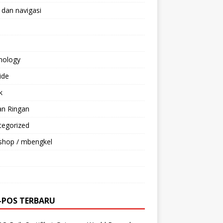
 dan navigasi
nology
ride
k
an Ringan
tegorized
shop / mbengkel
-POS TERBARU