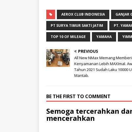
AEROX CLUB INDONESIA
GANJAR 
PT SURYA TIMUR SAKTI JATIM
PT. YAMA
TOP 10 OF MILEAGE
YAMAHA
YIM
PREVIOUS
All New NMax Memang Member
Kenyamanan Lebih MAXImal. Aw
Tahun 2021 Sudah Laku 10000 Un
Mantab.
BE THE FIRST TO COMMENT
Semoga tercerahkan dan
mencerahkan