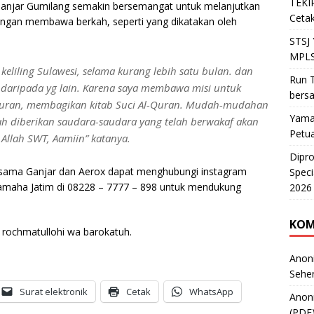
TEKIR
 Ganjar Gumilang semakin bersemangat untuk melanjutkan
Cetak
dengan membawa berkah, seperti yang dikatakan oleh
STSJ
MPLS
n keliling Sulawesi, selama kurang lebih satu bulan. dan
Run T
in daripada yg lain. Karena saya membawa misi untuk
bers
Quran, membagikan kitab Suci Al-Quran. Mudah-mudahan
Yama
ah diberikan saudara-saudara yang telah berwakaf akan
Petu
Allah SWT, Aamiin” katanya.
Dipr
ersama Ganjar dan Aerox dapat menghubungi instagram
Speci
maha Jatim di 08228 – 7777 – 898 untuk mendukung
2026
KOM
rochmatullohi wa barokatuh.
Anon
Sehe
Surat elektronik
Cetak
WhatsApp
Anon
(PDF