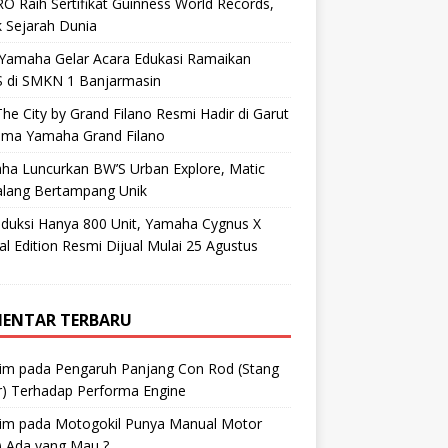
O Raih Sertifikat Guinness World Records,
 Sejarah Dunia
 Yamaha Gelar Acara Edukasi Ramaikan
 di SMKN 1 Banjarmasin
he City by Grand Filano Resmi Hadir di Garut
ama Yamaha Grand Filano
ha Luncurkan BW’S Urban Explore, Matic
alang Bertampang Unik
oduksi Hanya 800 Unit, Yamaha Cygnus X
al Edition Resmi Dijual Mulai 25 Agustus
ENTAR TERBARU
im
pada
Pengaruh Panjang Con Rod (Stang
r) Terhadap Performa Engine
im
pada
Motogokil Punya Manual Motor
) Ada yang Mau ?