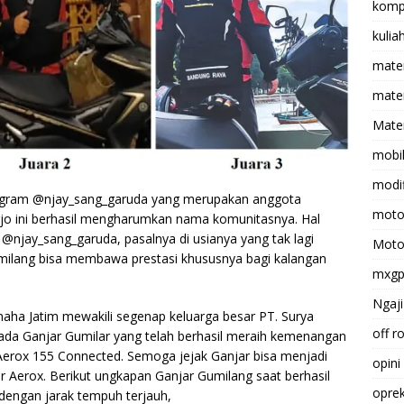
komp
kulia
mate
matem
Mater
mobi
modif
tagram @njay_sang_garuda yang merupakan anggota
moto
arjo ini berhasil mengharumkan nama komunitasnya. Hal
njay_sang_garuda, pasalnya di usianya yang tak lagi
Moto
milang bisa membawa prestasi khususnya bagi kalangan
mxg
Ngaji
aha Jatim mewakili segenap keluarga besar PT. Surya
off r
ada Ganjar Gumilar yang telah berhasil meraih kemenangan
Aerox 155 Connected. Semoga jejak Ganjar bisa menjadi
opini
er Aerox. Berikut ungkapan Ganjar Gumilang saat berhasil
opre
 dengan jarak tempuh terjauh,