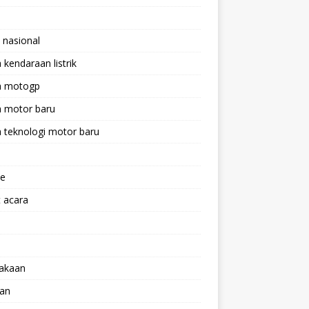
 nasional
a kendaraan listrik
ta motogp
a motor baru
a teknologi motor baru
ne
 acara
lakaan
aan