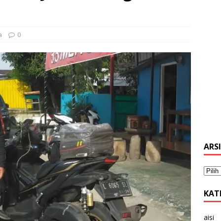
a
0
ARS
KAT
aisi