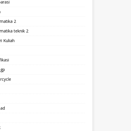
arasi
h
matika 2
atika teknik 2
i Kuliah
l
ikasi
gp
rcycle
p
oad
k