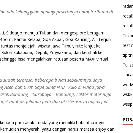
radar
dan ada kebanggaan apalagi pesertanya hampir ribuan di
recall
recall
iputi, Sidoarjo menuju Tuban dan mengexplore beragam
Tech
i Boom, Pantai Kelapa, Goa Akbar, Goa Kancing, Air Terjun
test 
tuntas menjelajahi wisata Jawa Timur, rute lanjut ke
 Kulon Sukabumi, Depok, Yogyakarta, dan kembali ke
tip tri
 sehingga bisa mengalahkan ratusan peserta MAXI virtual
Tulis
Unca
na sudah terbiasa, beberapa bulan sebelumnya, saya
work
ng Aceh dan 0 Km Sape Bima NTB, Kalo di Pulau Jawa
i jarak Bandung – Surabaya – Bandung. Faktor motor juga
wsbk
get buat perjalanan jauh dan akselerasinya bagus jadi
wssp
POS
 kepada para anak muda yang memiliki hobi atau ingin
h kemudian menyerah, yaitu dengan harus merasa enjoy dan