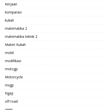
Kerjaan
komparasi
kuliah
matematika 2
matematika teknik 2
Materi Kuliah
mobil
modifikasi
motogp
Motorcycle
mxgp
Ngaji
off road
opini