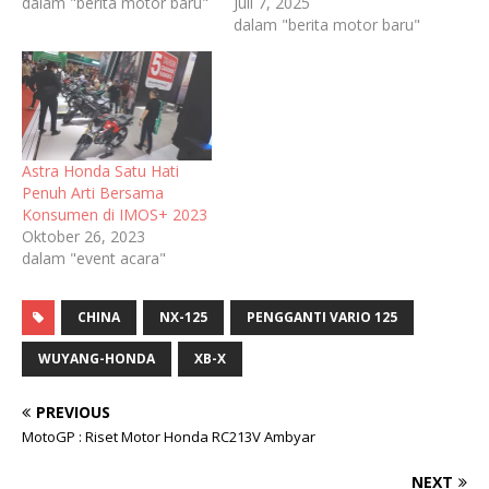
dalam "berita motor baru"
Juli 7, 2025
dalam "berita motor baru"
Astra Honda Satu Hati
Penuh Arti Bersama
Konsumen di IMOS+ 2023
Oktober 26, 2023
dalam "event acara"
CHINA
NX-125
PENGGANTI VARIO 125
WUYANG-HONDA
XB-X
PREVIOUS
MotoGP : Riset Motor Honda RC213V Ambyar
NEXT