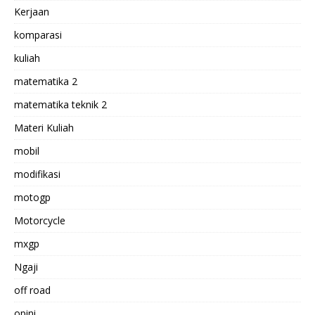
Kerjaan
komparasi
kuliah
matematika 2
matematika teknik 2
Materi Kuliah
mobil
modifikasi
motogp
Motorcycle
mxgp
Ngaji
off road
opini