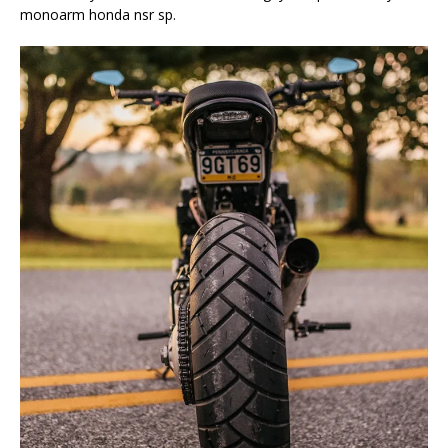
monoarm honda nsr sp.