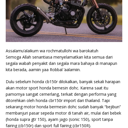
Assalamu’alaikum wa rochmatullohi wa barokatuh
Semoga Allah senantiasa menyelamatkan kita semua dari
segala wabah penyakit dan segala mara bahaya di manapun
kita berada, aamiin yaa Robbal ‘aalamiin.
Dulu sebelum honda cb150r dilokalkan, banyak sekali harapan
akan motor sport honda bernesin dohc. Karena saat itu
pamornya sangat cemerlang, terkait dengan performa yang
ditorehkan oleh honda cbr150r import dari thailand. Tapi
sekarang motor honda bermesin dohc sudah banyak “bejibun”
membanjuri pasar sepeda motor di tanah air, mulai dari bebek
(honda supra gtr 150), ayam jago (sonic 150), sport tanpa
fairing (cb150r) dan sport full fairing (cbr150R).