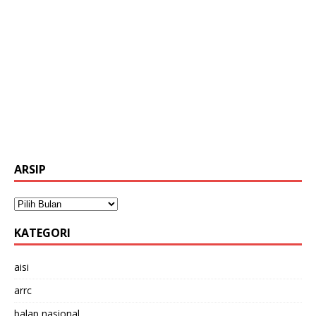
ARSIP
KATEGORI
aisi
arrc
balap nasional