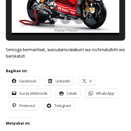
Kanan Penuh
Semoga bermanfaat, wassalamu’alaikum wa rochmatullohi wa
barokatuh
Bagikan ini:
Facebook
LinkedIn
X
Surat elektronik
Cetak
WhatsApp
Pinterest
Telegram
Menyukai ini: