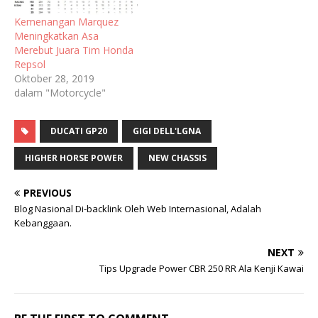
Kemenangan Marquez
Meningkatkan Asa
Merebut Juara Tim Honda
Repsol
Oktober 28, 2019
dalam "Motorcycle"
DUCATI GP20
GIGI DELL'LGNA
HIGHER HORSE POWER
NEW CHASSIS
PREVIOUS
Blog Nasional Di-backlink Oleh Web Internasional, Adalah
Kebanggaan.
NEXT
Tips Upgrade Power CBR 250 RR Ala Kenji Kawai