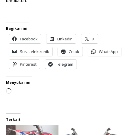
barokatuh.
Bagikan ini:
Facebook
LinkedIn
X
Surat elektronik
Cetak
WhatsApp
Pinterest
Telegram
Menyukai ini:
Terkait