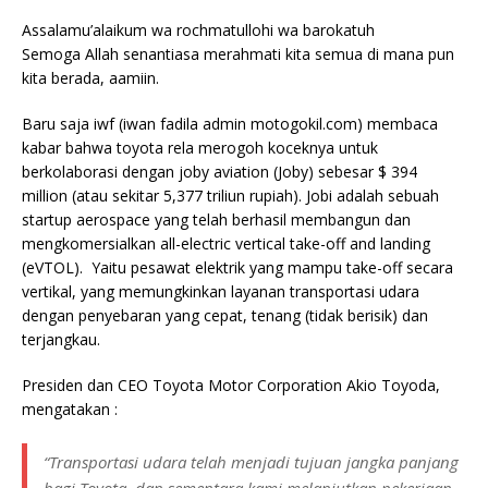
Assalamu’alaikum wa rochmatullohi wa barokatuh
Semoga Allah senantiasa merahmati kita semua di mana pun
kita berada, aamiin.
Baru saja iwf (iwan fadila admin motogokil.com) membaca
kabar bahwa toyota rela merogoh koceknya untuk
berkolaborasi dengan joby aviation (Joby) sebesar $ 394
million (atau sekitar 5,377 triliun rupiah). Jobi adalah sebuah
startup aerospace yang telah berhasil membangun dan
mengkomersialkan all-electric vertical take-off and landing
(eVTOL). Yaitu pesawat elektrik yang mampu take-off secara
vertikal, yang memungkinkan layanan transportasi udara
dengan penyebaran yang cepat, tenang (tidak berisik) dan
terjangkau.
Presiden dan CEO Toyota Motor Corporation Akio Toyoda,
mengatakan :
“Transportasi udara telah menjadi tujuan jangka panjang
bagi Toyota, dan sementara kami melanjutkan pekerjaan