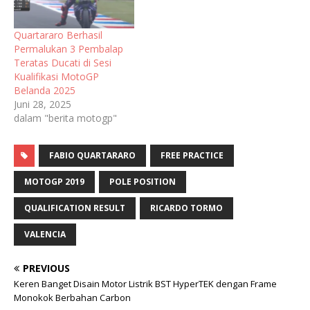
Quartararo Berhasil
Permalukan 3 Pembalap
Teratas Ducati di Sesi
Kualifikasi MotoGP
Belanda 2025
Juni 28, 2025
dalam "berita motogp"
FABIO QUARTARARO
FREE PRACTICE
MOTOGP 2019
POLE POSITION
QUALIFICATION RESULT
RICARDO TORMO
VALENCIA
PREVIOUS
Keren Banget Disain Motor Listrik BST HyperTEK dengan Frame
Monokok Berbahan Carbon