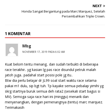
NEXT
Honda Sangat Bergantung pada Marc Marquez, Setelah
Persembahkan Triple Crown.
1 KOMENTAR
Mbg
NOVEMBER 17, 2019 PADA 6:02 AM
Kuat belom tentu menang.. dan sudah terbukti di beberapa
race terakhir.. yg kasian lg pas race disundul petruk malah
jatoh juga.. padahal start posisi pole jg itu..
Btw dia perlu belajar dr JL99 soal start waktu race selama
pakai m1 dulu, sip bgt tuh. Tp kayake semua pebalap yimihi yg
skrg startnya buruk semua deh rata2 (sesekali start bagus si
MV). Semoga saja race hari ini (minggu) menarik dan
menyenangkan, dengan pemenangnya (tentu) marc marquez.
Terimakasih