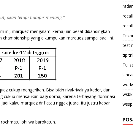
radar
recall
ebut, akan tetapi hampir menang.”
recall
im ini, marquez mengalami kemajuan pesat dibandingkan
Tech
poin championship yang dikumpulkan marquez sampai saai ini.
test 
tip tri
Tulis
Unca
work
ez cukup mengerikan. Bisa bikin rival-rivalnya keder, dan
wsbk
yang cukup merisaukan bagi dorna, karena terbayang dominasi
di kalau marquez dnf atau nggak juara, itu justru kabar
wssp
POS
rochmatullohi wa barokatuh.