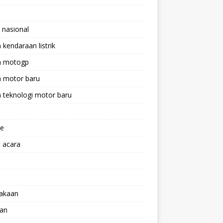
 nasional
a kendaraan listrik
ta motogp
a motor baru
a teknologi motor baru
ne
 acara
lakaan
aan