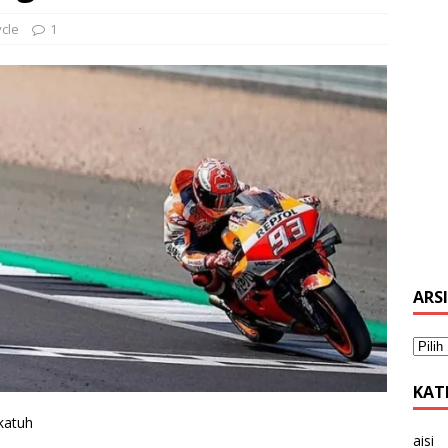
cle
1
ARS
KAT
katuh
aisi