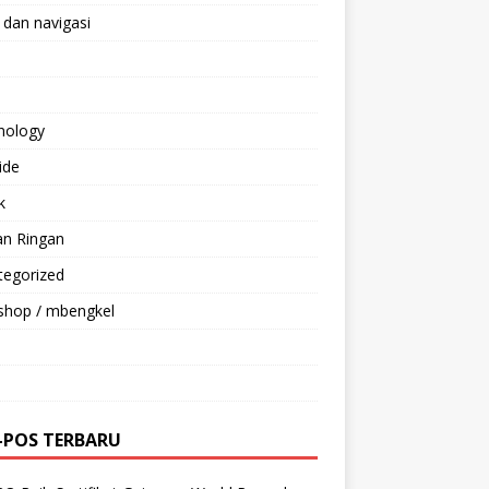
 dan navigasi
nology
ride
k
an Ringan
tegorized
shop / mbengkel
-POS TERBARU