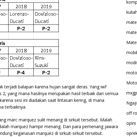
komp
kulia
mate
matem
Mater
mobi
modif
moto
Moto
ak terjadi balapan karena hujan sangat deras. Yang iwf
mxg
bas 2, yang mana hasilnya merupakan hasil terbaik dari semua
karena sesi ini diadakan saat lintasan kering, di mana
Ngaji
a terbaiknya.
off r
ng marc marquez sulit menang di sirkuit tersebut. Malah
opini
i adalah marquez hampir menang. Dan para pemenang jawara
ung keganasan marquez di sirkuit-sirkuit tersebut.
opre