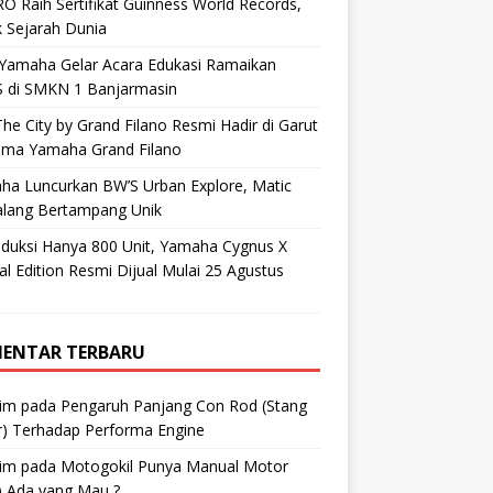
O Raih Sertifikat Guinness World Records,
 Sejarah Dunia
 Yamaha Gelar Acara Edukasi Ramaikan
 di SMKN 1 Banjarmasin
he City by Grand Filano Resmi Hadir di Garut
ama Yamaha Grand Filano
ha Luncurkan BW’S Urban Explore, Matic
alang Bertampang Unik
oduksi Hanya 800 Unit, Yamaha Cygnus X
al Edition Resmi Dijual Mulai 25 Agustus
ENTAR TERBARU
im
pada
Pengaruh Panjang Con Rod (Stang
r) Terhadap Performa Engine
im
pada
Motogokil Punya Manual Motor
) Ada yang Mau ?