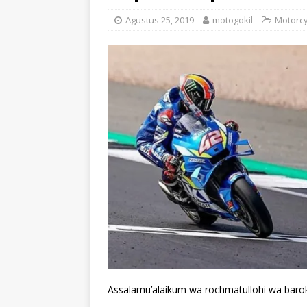
Agustus 25, 2019
motogokil
Motorcy
Assalamu’alaikum wa rochmatullohi wa baro