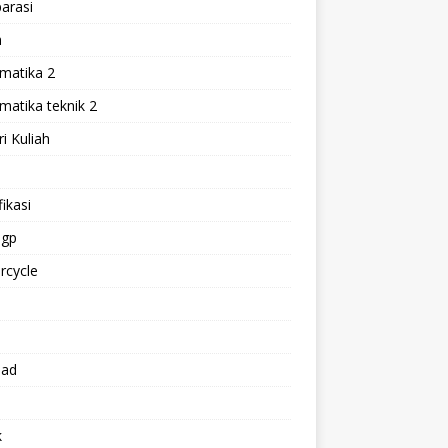
arasi
h
matika 2
atika teknik 2
i Kuliah
l
ikasi
gp
rcycle
p
oad
k