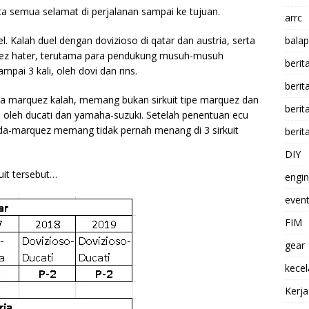
ta semua selamat di perjalanan sampai ke tujuan.
arrc
 Kalah duel dengan dovizioso di qatar dan austria, serta
balap
rquez hater, terutama para pendukung musuh-musuh
berit
pai 3 kali, oleh dovi dan rins.
beri
mana marquez kalah, memang bukan sirkuit tipe marquez dan
berit
i oleh ducati dan yamaha-suzuki. Setelah penentuan ecu
a-marquez memang tidak pernah menang di 3 sirkuit
berit
DIY
uit tersebut…
engi
event
FIM
gear
kece
Kerj