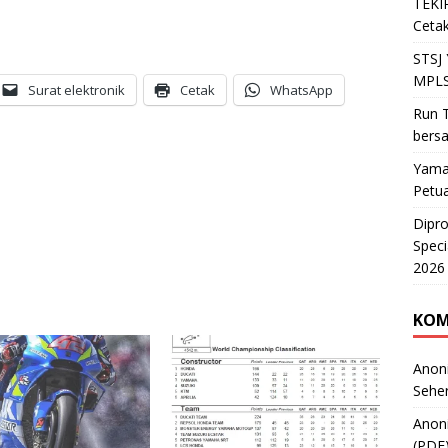
TEKIR
Cetak
STSJ
MPLS
Surat elektronik
Cetak
WhatsApp
Run T
bers
Yama
Petu
Dipr
Speci
2026
KOM
Anon
Sehe
Anon
(PDF