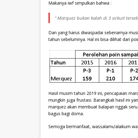
Makanya iwf simpulkan bahwa :
” Marquez bukan kalah di 3 sirkuit ters
Dan yang harus diwaspadai sebenarnya mus
tahun sebelumnya. Hal ini bisa dilihat dari 
Hasil musim tahun 2019 ini, pencapaian marqu
mungkin juga frustasi. Barangkali hasil ini 
marquez akan membuat balapan nggak seru. Ja
bagus bagi dorna.
Semoga bermanfaat, wassalamu’alaikum wa 