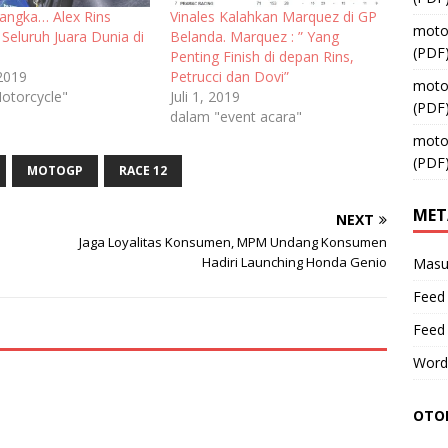
sangka… Alex Rins
Vinales Kalahkan Marquez di GP
moto
Seluruh Juara Dunia di
Belanda. Marquez : ” Yang
(PDF
Penting Finish di depan Rins,
 2019
Petrucci dan Dovi”
moto
otorcycle"
Juli 1, 2019
(PDF
dalam "event acara"
moto
(PDF
MOTOGP
RACE 12
MET
NEXT
Jaga Loyalitas Konsumen, MPM Undang Konsumen
Hadiri Launching Honda Genio
Masu
Feed 
Feed
Word
OTOM