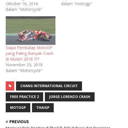
Oktober 16, 2016
dalam "motogp"
dalam "Motorcycle"
Siapa Pembalap MotoGP
yang Paling Banyak Crash
di Musim 2018 ???
November 23, 2018
dalam "Motorcycle"
CHANG INTERNATIONAL CIRCUIT
FREE PRACTICE 2
JORGE LORENZO CRASH
MOTOGP
THAIGP
PREVIOUS
Marquez Pole Position di ThaiGP, Diikuti Rossi dan Dovizioso