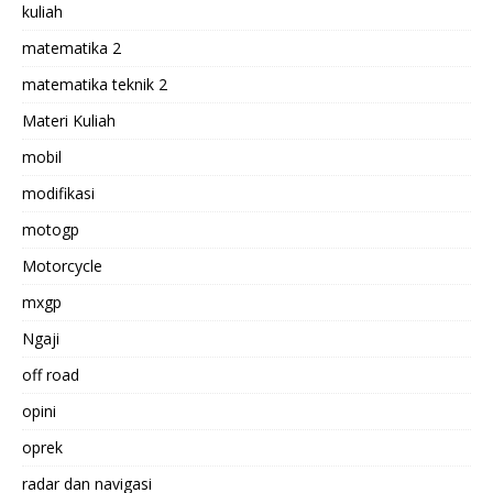
kuliah
matematika 2
matematika teknik 2
Materi Kuliah
mobil
modifikasi
motogp
Motorcycle
mxgp
Ngaji
off road
opini
oprek
radar dan navigasi