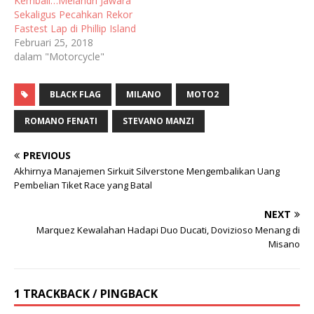
Kembali…Melandri Jawara
Sekaligus Pecahkan Rekor
Fastest Lap di Phillip Island
Februari 25, 2018
dalam "Motorcycle"
BLACK FLAG
MILANO
MOTO2
ROMANO FENATI
STEVANO MANZI
PREVIOUS
Akhirnya Manajemen Sirkuit Silverstone Mengembalikan Uang
Pembelian Tiket Race yang Batal
NEXT
Marquez Kewalahan Hadapi Duo Ducati, Dovizioso Menang di
Misano
1 TRACKBACK / PINGBACK