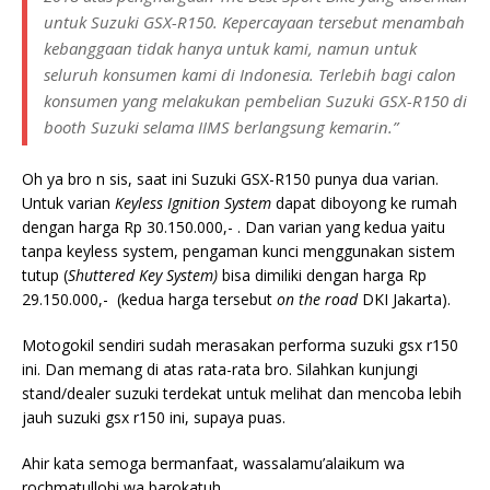
untuk Suzuki GSX-R150. Kepercayaan tersebut menambah
kebanggaan tidak hanya untuk kami, namun untuk
seluruh konsumen kami di Indonesia. Terlebih bagi calon
konsumen yang melakukan pembelian Suzuki GSX-R150 di
booth Suzuki selama IIMS berlangsung kemarin.”
Oh ya bro n sis, saat ini Suzuki GSX-R150 punya dua varian.
Untuk varian
Keyless Ignition System
dapat diboyong ke rumah
dengan harga Rp 30.150.000,- . Dan varian yang kedua yaitu
tanpa keyless system, pengaman kunci menggunakan sistem
tutup (
Shuttered Key System)
bisa dimiliki dengan harga Rp
29.150.000,- (kedua harga tersebut
on the road
DKI Jakarta).
Motogokil sendiri sudah merasakan performa suzuki gsx r150
ini. Dan memang di atas rata-rata bro. Silahkan kunjungi
stand/dealer suzuki terdekat untuk melihat dan mencoba lebih
jauh suzuki gsx r150 ini, supaya puas.
Ahir kata semoga bermanfaat, wassalamu’alaikum wa
rochmatullohi wa barokatuh.