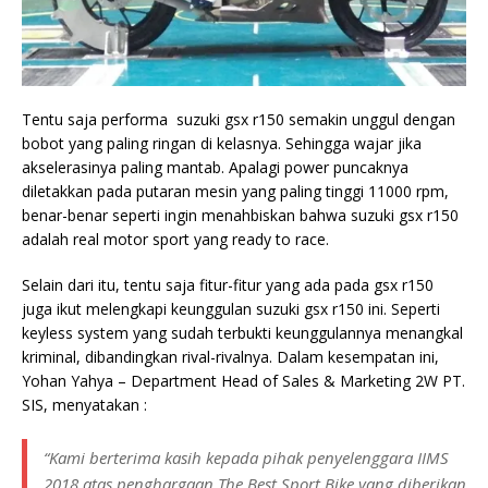
Tentu saja performa suzuki gsx r150 semakin unggul dengan
bobot yang paling ringan di kelasnya. Sehingga wajar jika
akselerasinya paling mantab. Apalagi power puncaknya
diletakkan pada putaran mesin yang paling tinggi 11000 rpm,
benar-benar seperti ingin menahbiskan bahwa suzuki gsx r150
adalah real motor sport yang ready to race.
Selain dari itu, tentu saja fitur-fitur yang ada pada gsx r150
juga ikut melengkapi keunggulan suzuki gsx r150 ini. Seperti
keyless system yang sudah terbukti keunggulannya menangkal
kriminal, dibandingkan rival-rivalnya. Dalam kesempatan ini,
Yohan Yahya – Department Head of Sales & Marketing 2W PT.
SIS, menyatakan :
“Kami berterima kasih kepada pihak penyelenggara IIMS
2018 atas penghargaan The Best Sport Bike yang diberikan