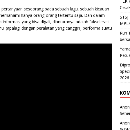
TEKIR
Cetak
ap pertanyaan seseorang pada sebuah lagu, sebuah kicauan
a memahami hanya orang-orang tertentu saja. Dan dalam
STSJ
nformasi yang bisa digali, diantaranya adalah “akselerasi
MPLS
hui (apalagi dengan peralatan yang canggih) performa suatu
Run T
bers
Yama
Petu
Dipr
Speci
2026
KOM
Anon
Sehe
Anon
(PDF