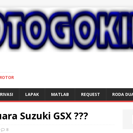
 MOTOR
RIVASI
LAPAK
MATLAB
REQUEST
RODA DU
ara Suzuki GSX ???
8