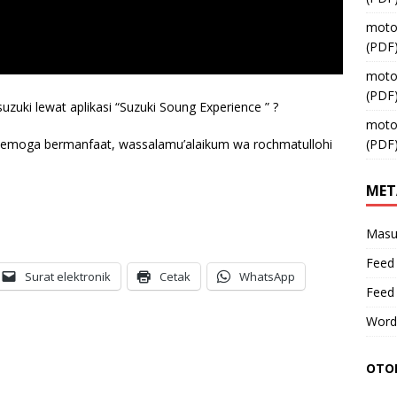
moto
(PDF
moto
(PDF
uzuki lewat aplikasi “Suzuki Soung Experience ” ?
moto
Semoga bermanfaat, wassalamu’alaikum wa rochmatullohi
(PDF
MET
Masu
Feed 
Surat elektronik
Cetak
WhatsApp
Feed
Word
OTOM