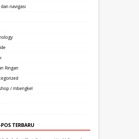
 dan navigasi
nology
ride
k
an Ringan
tegorized
shop / mbengkel
-POS TERBARU