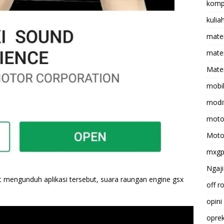
komp
kulia
mate
matem
Mater
mobi
modif
moto
Moto
mxg
Ngaji
t mengunduh aplikasi tersebut, suara raungan engine gsx
off r
opini
opre