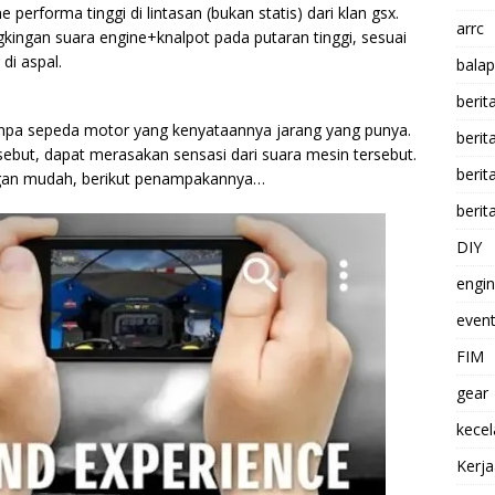
erforma tinggi di lintasan (bukan statis) dari klan gsx.
arrc
kingan suara engine+knalpot pada putaran tinggi, sesuai
di aspal.
balap
berit
tanpa sepeda motor yang kenyataannya jarang yang punya.
beri
rsebut, dapat merasakan sensasi dari suara mesin tersebut.
berit
dengan mudah, berikut penampakannya…
berit
DIY
engi
event
FIM
gear
kece
Kerj