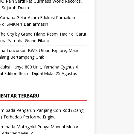
O Raih Sertifikat Guinness World Records,
 Sejarah Dunia
 Yamaha Gelar Acara Edukasi Ramaikan
 di SMKN 1 Banjarmasin
he City by Grand Filano Resmi Hadir di Garut
ama Yamaha Grand Filano
ha Luncurkan BW’S Urban Explore, Matic
alang Bertampang Unik
oduksi Hanya 800 Unit, Yamaha Cygnus X
al Edition Resmi Dijual Mulai 25 Agustus
ENTAR TERBARU
im
pada
Pengaruh Panjang Con Rod (Stang
r) Terhadap Performa Engine
im
pada
Motogokil Punya Manual Motor
) Ada yang Mau ?