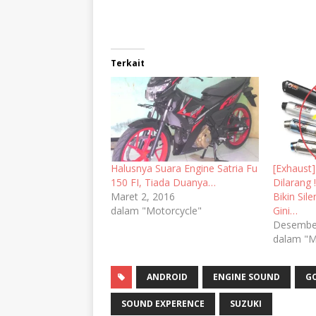
Terkait
Halusnya Suara Engine Satria Fu
[Exhaust]
150 FI, Tiada Duanya…
Dilarang
Maret 2, 2016
Bikin Sil
dalam "Motorcycle"
Gini…
Desember
dalam "M
ANDROID
ENGINE SOUND
G
SOUND EXPERENCE
SUZUKI