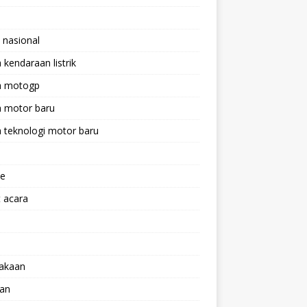
 nasional
a kendaraan listrik
ta motogp
a motor baru
a teknologi motor baru
ne
 acara
lakaan
aan