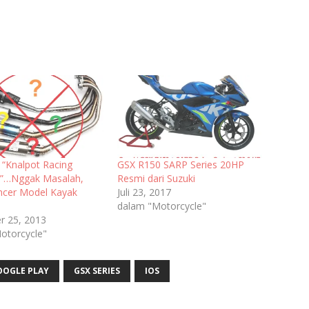
 “Knalpot Racing
GSX R150 SARP Series 20HP
 !”…Nggak Masalah,
Resmi dari Suzuki
encer Model Kayak
Juli 23, 2017
dalam "Motorcycle"
 25, 2013
otorcycle"
OOGLE PLAY
GSX SERIES
IOS