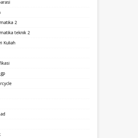
arasi
h
matika 2
atika teknik 2
i Kuliah
l
ikasi
gp
rcycle
p
oad
k