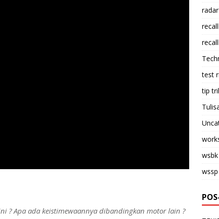
radar
recall
recall
Tech
test 
tip tri
Tulis
Unca
work
wsbk
wssp
POS
ini ? Apa ada keistimewaannya dibandingkan motor lain ?