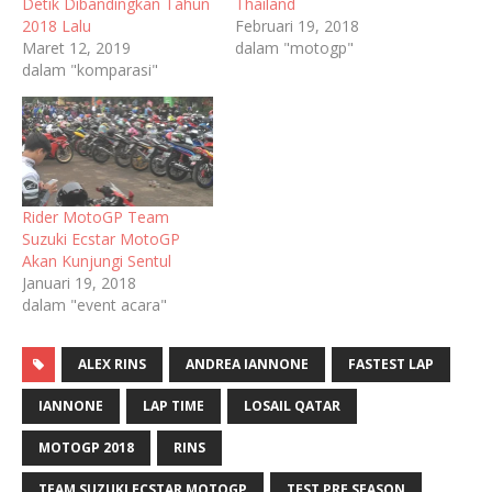
Detik Dibandingkan Tahun
Thailand
2018 Lalu
Februari 19, 2018
Maret 12, 2019
dalam "motogp"
dalam "komparasi"
Rider MotoGP Team
Suzuki Ecstar MotoGP
Akan Kunjungi Sentul
Januari 19, 2018
dalam "event acara"
ALEX RINS
ANDREA IANNONE
FASTEST LAP
IANNONE
LAP TIME
LOSAIL QATAR
MOTOGP 2018
RINS
TEAM SUZUKI ECSTAR MOTOGP
TEST PRE SEASON