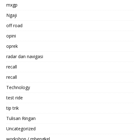
mxgp
Ngaji
off road
opini
oprek
radar dan navigasi
recall
recall
Technology
test ride
tip trik
Tulisan Ringan
Uncategorized
workshop / mbengkel