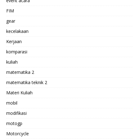
event acara
FIM
gear
kecelakaan
Kerjaan
komparasi
kuliah
matematika 2
matematika teknik 2
Materi Kuliah
mobil
modifikasi
motogp
Motorcycle