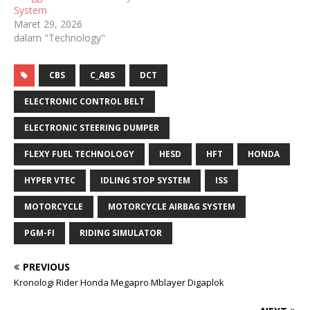
System
Maret 29, 2026
dalam "Technology"
CBS
C_ABS
DCT
ELECTRONIC CONTROL BELT
ELECTRONIC STEERING DUMPER
FLEXY FUEL TECHNOLOGY
HESD
HFT
HONDA
HYPER VTEC
IDLING STOP SYSTEM
ISS
MOTORCYCLE
MOTORCYCLE AIRBAG SYSTEM
PGM-FI
RIDING SIMULATOR
PREVIOUS
Kronologi Rider Honda Megapro Mblayer Digaplok