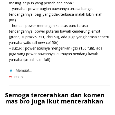
masing. sejauh yang pernah ane coba :
– yamaha : power bagian bawahnya terasa banget
tendangannya, bagi yang tidak terbiasa malah bikin lelah
(nvl)
– honda : power menengah ke atas baru terasa
tendangannya, power putaran bawah cenderung lemot
(grand, suprax25, cs1, cbr150), ada juga yang berasa seperti
yamaha yaitu (all new cb150r)
– suzuki : power atasnya mengerikan (gsx r150 fufi), ada
juga yang power bawahnya leumayan nendang kayak
yamaha (smash dan fufi)
Memuat...
REPLY
Semoga tercerahkan dan komen
mas bro juga ikut mencerahkan