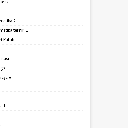
arasi
h
matika 2
atika teknik 2
i Kuliah
l
ikasi
gp
rcycle
p
oad
k