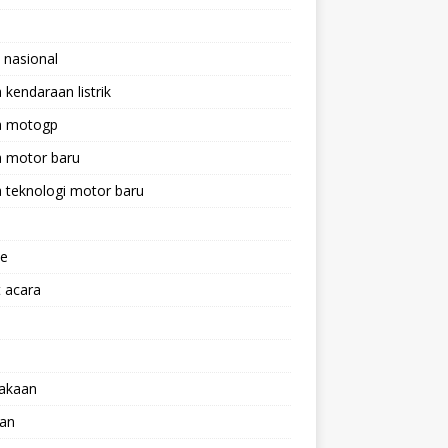
 nasional
a kendaraan listrik
ta motogp
a motor baru
a teknologi motor baru
ne
 acara
lakaan
aan