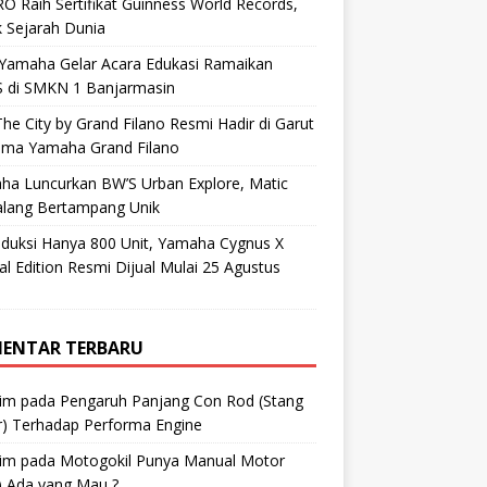
O Raih Sertifikat Guinness World Records,
 Sejarah Dunia
 Yamaha Gelar Acara Edukasi Ramaikan
 di SMKN 1 Banjarmasin
he City by Grand Filano Resmi Hadir di Garut
ama Yamaha Grand Filano
ha Luncurkan BW’S Urban Explore, Matic
alang Bertampang Unik
oduksi Hanya 800 Unit, Yamaha Cygnus X
al Edition Resmi Dijual Mulai 25 Agustus
ENTAR TERBARU
im
pada
Pengaruh Panjang Con Rod (Stang
r) Terhadap Performa Engine
im
pada
Motogokil Punya Manual Motor
) Ada yang Mau ?