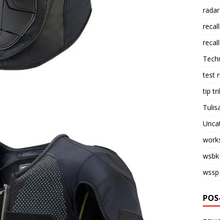
radar
recall
recall
Tech
test 
tip tri
Tulis
Unca
work
wsbk
wssp
POS