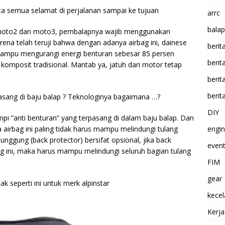
ta semua selamat di perjalanan sampai ke tujuan
arrc
balap
 moto2 dan moto3, pembalapnya wajib menggunakan
rena telah teruji bahwa dengan adanya airbag ini, dainese
berit
ampu mengurangi energi benturan sebesar 85 persen
beri
omposit tradisional. Mantab ya, jatuh dari motor tetap
berit
berit
pasang di baju balap ? Teknologinya bagaimana …?
DIY
mpi “anti benturan” yang terpasang di dalam baju balap. Dan
airbag ini paling tidak harus mampu melindungi tulang
engi
nggung (back protector) bersifat opsional, jika back
event
ag ini, maka harus mampu melindungi seluruh bagian tulang
FIM
gear
ak seperti ini untuk merk alpinstar
kece
Kerj