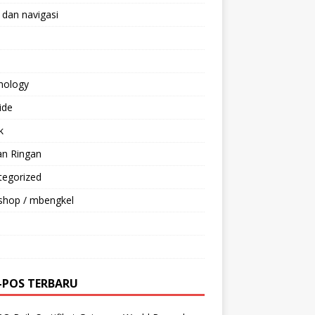
 dan navigasi
nology
ride
k
an Ringan
tegorized
shop / mbengkel
-POS TERBARU