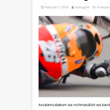
Februari 7, 2018
motogokil
kompara
Assalamu’alaikum wa rochmatullohi wa baro