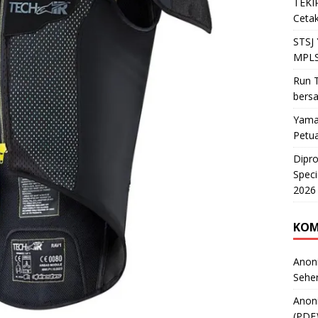
TEKIR
Cetak
STSJ
MPLS
Run T
bers
Yama
Petu
Dipr
Speci
2026
KOM
Anon
Sehe
Anon
(PDF