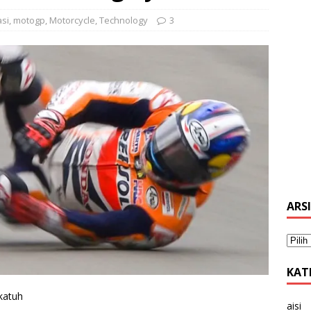
si
,
motogp
,
Motorcycle
,
Technology
3
ARS
KAT
katuh
aisi