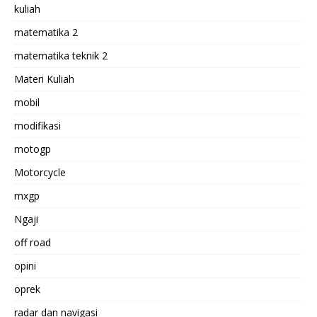
kuliah
matematika 2
matematika teknik 2
Materi Kuliah
mobil
modifikasi
motogp
Motorcycle
mxgp
Ngaji
off road
opini
oprek
radar dan navigasi