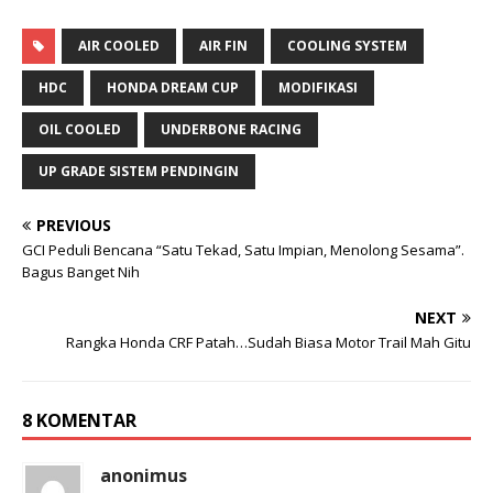
AIR COOLED
AIR FIN
COOLING SYSTEM
HDC
HONDA DREAM CUP
MODIFIKASI
OIL COOLED
UNDERBONE RACING
UP GRADE SISTEM PENDINGIN
PREVIOUS
GCI Peduli Bencana “Satu Tekad, Satu Impian, Menolong Sesama”.
Bagus Banget Nih
NEXT
Rangka Honda CRF Patah…Sudah Biasa Motor Trail Mah Gitu
8 KOMENTAR
anonimus