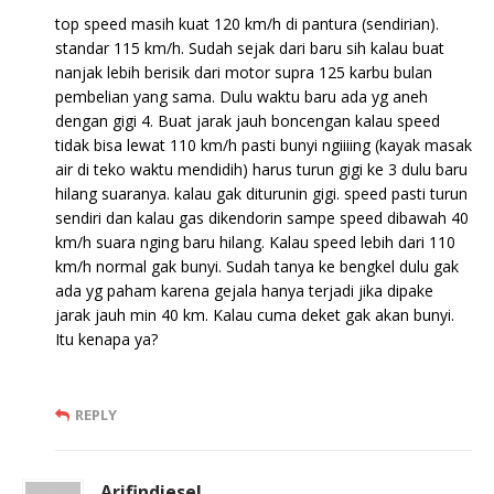
top speed masih kuat 120 km/h di pantura (sendirian).
standar 115 km/h. Sudah sejak dari baru sih kalau buat
nanjak lebih berisik dari motor supra 125 karbu bulan
pembelian yang sama. Dulu waktu baru ada yg aneh
dengan gigi 4. Buat jarak jauh boncengan kalau speed
tidak bisa lewat 110 km/h pasti bunyi ngiiiing (kayak masak
air di teko waktu mendidih) harus turun gigi ke 3 dulu baru
hilang suaranya. kalau gak diturunin gigi. speed pasti turun
sendiri dan kalau gas dikendorin sampe speed dibawah 40
km/h suara nging baru hilang. Kalau speed lebih dari 110
km/h normal gak bunyi. Sudah tanya ke bengkel dulu gak
ada yg paham karena gejala hanya terjadi jika dipake
jarak jauh min 40 km. Kalau cuma deket gak akan bunyi.
Itu kenapa ya?
REPLY
Arifindiesel