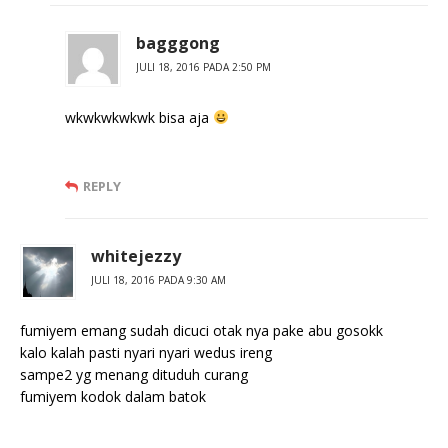
bagggong
JULI 18, 2016 PADA 2:50 PM
wkwkwkwkwk bisa aja
REPLY
whitejezzy
JULI 18, 2016 PADA 9:30 AM
fumiyem emang sudah dicuci otak nya pake abu gosokk
kalo kalah pasti nyari nyari wedus ireng
sampe2 yg menang dituduh curang
fumiyem kodok dalam batok