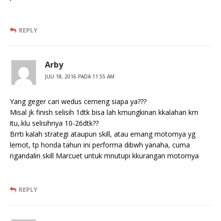
REPLY
Arby
JULI 18, 2016 PADA 11:55 AM
Yang geger cari wedus cemeng siapa ya???
Misal jk finish selisih 1dtk bisa lah kmungkinan kkalahan krn
itu,.klu selisihnya 10-26dtk??
Brrti kalah strategi ataupun skill, atau emang motornya yg
lemot, tp honda tahun ini performa dibwh yanaha, cuma
ngandalin skill Marcuet untuk mnutupi kkurangan motornya
REPLY