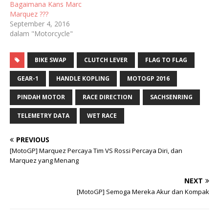
Bagaimana Kans Marc
Marquez ???
September 4, 2016
dalam "Motorcycle"
BIKE SWAP
CLUTCH LEVER
FLAG TO FLAG
GEAR-1
HANDLE KOPLING
MOTOGP 2016
PINDAH MOTOR
RACE DIRECTION
SACHSENRING
TELEMETRY DATA
WET RACE
PREVIOUS
[MotoGP] Marquez Percaya Tim VS Rossi Percaya Diri, dan
Marquez yang Menang
NEXT
[MotoGP] Semoga Mereka Akur dan Kompak