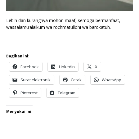
Lebih dan kurangnya mohon maaf, semoga bermanfaat,
wassalamu’alaikum wa rochmatullohi wa barokatuh.
Bagikan ini:
Facebook
LinkedIn
X
Surat elektronik
Cetak
WhatsApp
Pinterest
Telegram
Menyukai ini: