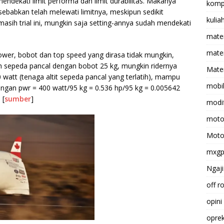
endekati limit performa dan limit durabilitas. Makanya
komp
sebabkan telah melewati limitnya, meskipun sedikit
kulia
asih trial ini, mungkin saja setting-annya sudah mendekati
mate
matem
wer, bobot dan top speed yang dirasa tidak mungkin,
h sepeda pancal dengan bobot 25 kg, mungkin ridernya
Mater
 watt (tenaga altit sepeda pancal yang terlatih), mampu
mobi
engan pwr = 400 watt/95 kg = 0.536 hp/95 kg = 0.005642
 [
sumber
]
modif
moto
Moto
mxg
Ngaji
off r
opini
opre