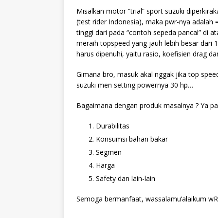
Misalkan motor “trial” sport suzuki diperki
(test rider Indonesia), maka pwr-nya adalah 
tinggi dari pada “contoh sepeda pancal” di a
meraih topspeed yang jauh lebih besar dari 
harus dipenuhi, yaitu rasio, koefisien drag da
Gimana bro, masuk akal nggak jika top speedn
suzuki men setting powernya 30 hp…
Bagaimana dengan produk masalnya ? Ya past
Durabilitas
Konsumsi bahan bakar
Segmen
Harga
Safety dan lain-lain
Semoga bermanfaat, wassalamu’alaikum wR