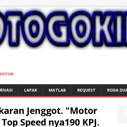
 MOTOR
RIVASI
LAPAK
MATLAB
REQUEST
RODA DU
karan Jenggot. "Motor
t Top Speed nya190 KPJ.