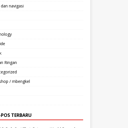
 dan navigasi
nology
ride
k
an Ringan
tegorized
shop / mbengkel
-POS TERBARU