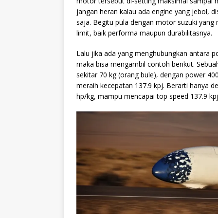
motor tersebut di-setting maksimal sampai m
jangan heran kalau ada engine yang jebol, di
saja. Begitu pula dengan motor suzuki yang m
limit, baik performa maupun durabilitasnya.
Lalu jika ada yang menghubungkan antara po
maka bisa mengambil contoh berikut. Sebua
sekitar 70 kg (orang bule), dengan power 400
meraih kecepatan 137.9 kpj. Berarti hanya d
hp/kg, mampu mencapai top speed 137.9 kpj