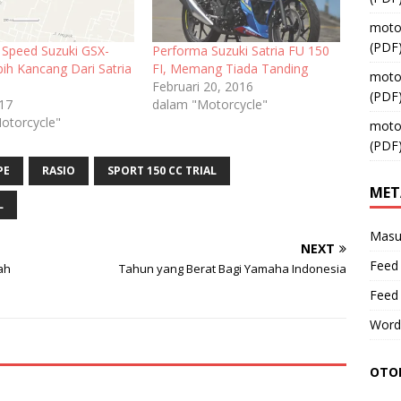
moto
(PDF
 Speed Suzuki GSX-
Performa Suzuki Satria FU 150
ih Kancang Dari Satria
FI, Memang Tiada Tanding
moto
I
Februari 20, 2016
(PDF
017
dalam "Motorcycle"
otorcycle"
moto
(PDF
PE
RASIO
SPORT 150 CC TRIAL
MET
L
Masu
NEXT
Feed 
ah
Tahun yang Berat Bagi Yamaha Indonesia
Feed
Word
OTOM