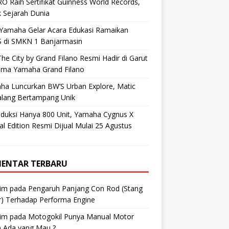
O Raih Sertifikat Guinness World Records,
 Sejarah Dunia
 Yamaha Gelar Acara Edukasi Ramaikan
 di SMKN 1 Banjarmasin
he City by Grand Filano Resmi Hadir di Garut
ama Yamaha Grand Filano
ha Luncurkan BW’S Urban Explore, Matic
alang Bertampang Unik
oduksi Hanya 800 Unit, Yamaha Cygnus X
al Edition Resmi Dijual Mulai 25 Agustus
ENTAR TERBARU
im
pada
Pengaruh Panjang Con Rod (Stang
r) Terhadap Performa Engine
im
pada
Motogokil Punya Manual Motor
) Ada yang Mau ?