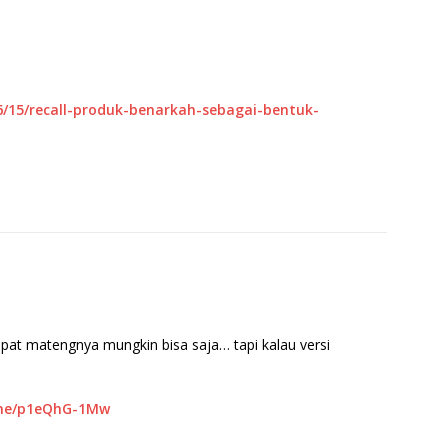
6/15/recall-produk-benarkah-sebagai-bentuk-
mpat matengnya mungkin bisa saja… tapi kalau versi
.me/p1eQhG-1Mw