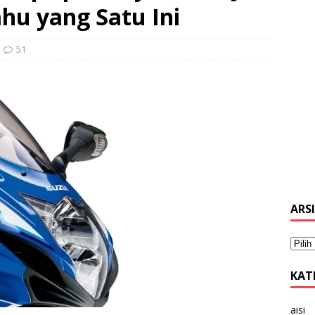
u yang Satu Ini
51
ARS
KAT
aisi