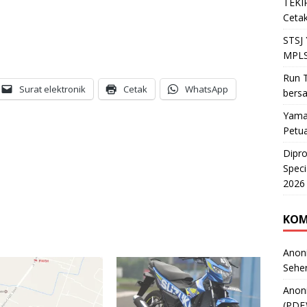
TEKIR
Cetak
STSJ
MPLS
Run T
Surat elektronik
Cetak
WhatsApp
bers
Yama
Petu
Dipr
Speci
2026
KOM
Anon
Sehe
Anon
(PDF