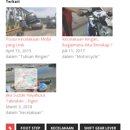
Terkait
Posisi Kecelakaan Mobil
Kecelakaan Ringan,
yang Unik
Bagaimana Kita Bersikap ?
April 15, 2015
Juli 11, 2017
dalam "Tulisan Ringan"
dalam "Motorcycle"
Jika Suzuki Hayabusa
Tabrakan….Ngeri
Maret 3, 2018
dalam "kecelakaan"
FOOT STEP
KECELAKAAN
SHIFT GEAR LEVER