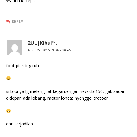
Waduh kecepit
REPLY
2UL|Kibul™.
APRIL 27, 2016 PADA 7:20 AM
foot piercing tuh…
si bronya lg meleng liat kegantengan new cbr150, gak sadar
didepan ada lobang, motor loncat nyenggol trotoar
dan terjadilah