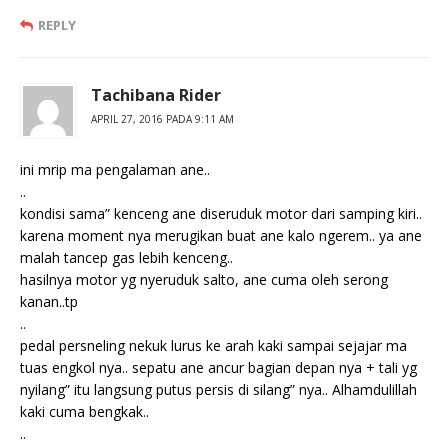
REPLY
Tachibana Rider
APRIL 27, 2016 PADA 9:11 AM
ini mrip ma pengalaman ane..
..
kondisi sama” kenceng ane diseruduk motor dari samping kiri..
karena moment nya merugikan buat ane kalo ngerem.. ya ane
malah tancep gas lebih kenceng..
hasilnya motor yg nyeruduk salto, ane cuma oleh serong
kanan..tp
..
pedal persneling nekuk lurus ke arah kaki sampai sejajar ma
tuas engkol nya.. sepatu ane ancur bagian depan nya + tali yg
nyilang” itu langsung putus persis di silang” nya.. Alhamdulillah
kaki cuma bengkak..
..