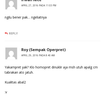
APRIL 27, 2016 PADA 11:03 PM
ngilu bener pak… ngeliatnya
REPLY
Roy (Sempak Operpret)
APRIL 29, 2016 PADA 8:40 AM
Yakampret yak? Klo homopret dinuklir aja msh utuh apalg cm
tabrakan ato jatuh.
Kualitas abal2
:v