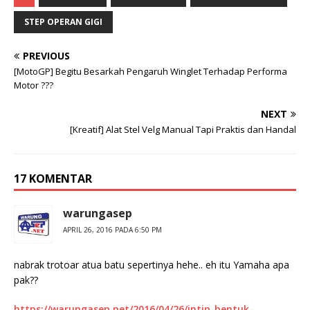
STEP OPERAN GIGI
PREVIOUS
[MotoGP] Begitu Besarkah Pengaruh Winglet Terhadap Performa
Motor ???
NEXT
[Kreatif] Alat Stel Velg Manual Tapi Praktis dan Handal
17 KOMENTAR
warungasep
APRIL 26, 2016 PADA 6:50 PM
nabrak trotoar atua batu sepertinya hehe.. eh itu Yamaha apa
pak??
https://warungasep.net/2016/04/26/intip-bentuk-