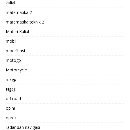
kuliah
matematika 2
matematika teknik 2
Materi Kuliah
mobil
modifikasi
motogp
Motorcycle
mxgp
Ngaji
off road
opini
oprek
radar dan navigasi