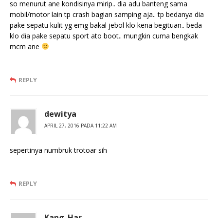
so menurut ane kondisinya mirip.. dia adu banteng sama
mobil/motor lain tp crash bagian samping aja.. tp bedanya dia
pake sepatu kulit yg emg bakal jebol klo kena begituan.. beda
klo dia pake sepatu sport ato boot.. mungkin cuma bengkak
mcm ane
REPLY
dewitya
APRIL 27, 2016 PADA 11:22 AM
sepertinya numbruk trotoar sih
REPLY
Kang_Har