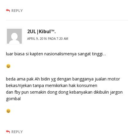
REPLY
2UL|Kibul™.
APRIL 9, 2016 PADA 7:20 AM
luar biasa si kapten nasionalismenya sangat tinggi…
beda ama pak Ah bidin yg dengan bangganya jualan motor
bekas/rijekan tanpa memikirkan hak konsumen
dan fby pun semakin dong dong kebanyakan dikibulin jargon
gombal
REPLY