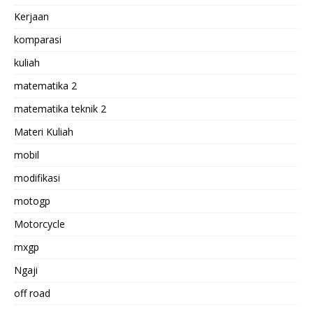
Kerjaan
komparasi
kuliah
matematika 2
matematika teknik 2
Materi Kuliah
mobil
modifikasi
motogp
Motorcycle
mxgp
Ngaji
off road