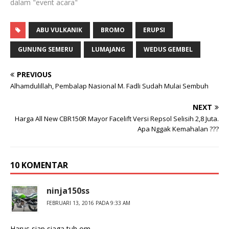
dalam "event acara"
ABU VULKANIK
BROMO
ERUPSI
GUNUNG SEMERU
LUMAJANG
WEDUS GEMBEL
PREVIOUS
Alhamdulillah, Pembalap Nasional M. Fadli Sudah Mulai Sembuh
NEXT
Harga All New CBR150R Mayor Facelift Versi Repsol Selisih 2,8 Juta.
Apa Nggak Kemahalan ???
10 KOMENTAR
ninja150ss
FEBRUARI 13, 2016 PADA 9:33 AM
Harus siap siaga tuh om