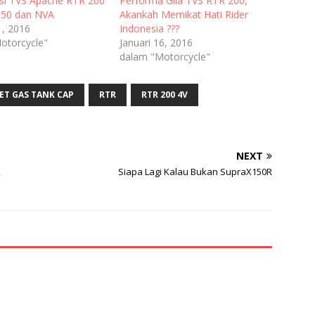
i TVS Apache RTR 200
Performa Gila TVS RTR 200,
150 dan NVA
Akankah Memikat Hati Rider
1, 2016
Indonesia ???
otorcycle"
Januari 16, 2016
dalam "Motorcycle"
ET GAS TANK CAP
RTR
RTR 200 4V
NEXT
k
Siapa Lagi Kalau Bukan SupraX150R