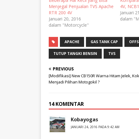
Beberapa Hal Kecil yang Bisa
Komparas
Menjegal Penjualan TVS Apache
4V, NCB
RTR 200 4V
Januari 2
Januari 20, 2016
dalam "M
dalam "Motorcycle"
APACHE
GAS TANK CAP
OFFS
TUTUP TANGKI BENSIN
TVS
PREVIOUS
[Modifikasi] New CB150R Warna Hitam Jelek, Ko
Menjadi Pilihan Motogokil ?
14 KOMENTAR
Kobayogas
JANUARI 24, 2016 PADA 9:42 AM