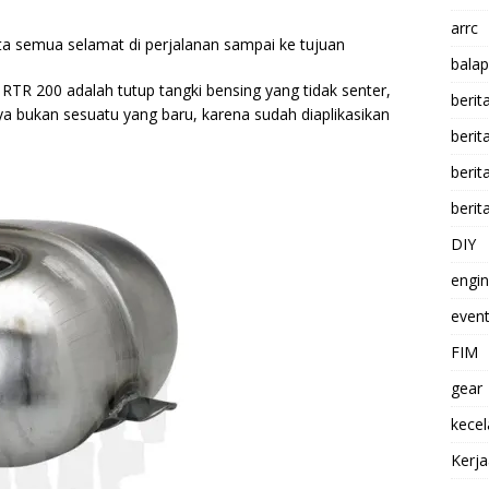
arrc
ta semua selamat di perjalanan sampai ke tujuan
balap
RTR 200 adalah tutup tangki bensing yang tidak senter,
berit
ya bukan sesuatu yang baru, karena sudah diaplikasikan
beri
berit
berit
DIY
engi
event
FIM
gear
kece
Kerj