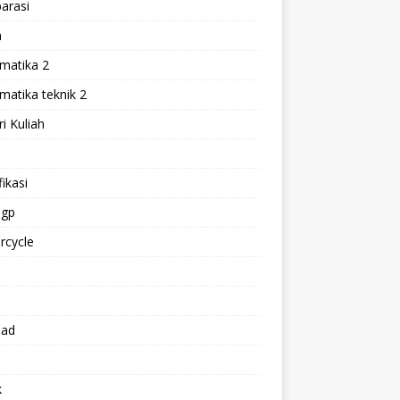
arasi
h
matika 2
atika teknik 2
i Kuliah
l
ikasi
gp
rcycle
p
oad
k