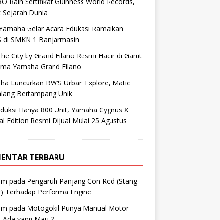
O Raih Sertifikat Guinness World Records,
 Sejarah Dunia
 Yamaha Gelar Acara Edukasi Ramaikan
 di SMKN 1 Banjarmasin
he City by Grand Filano Resmi Hadir di Garut
ama Yamaha Grand Filano
ha Luncurkan BW’S Urban Explore, Matic
alang Bertampang Unik
oduksi Hanya 800 Unit, Yamaha Cygnus X
al Edition Resmi Dijual Mulai 25 Agustus
ENTAR TERBARU
im
pada
Pengaruh Panjang Con Rod (Stang
r) Terhadap Performa Engine
im
pada
Motogokil Punya Manual Motor
) Ada yang Mau ?