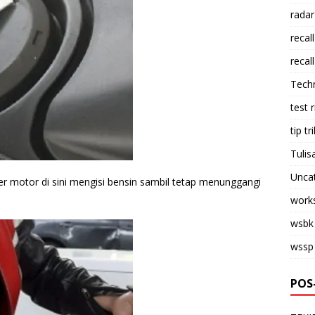
radar
recall
recall
Tech
test 
tip tri
Tulis
Unca
er motor di sini mengisi bensin sambil tetap menunggangi
work
wsbk
wssp
POS