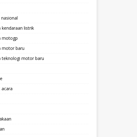
 nasional
a kendaraan listrik
ta motogp
a motor baru
a teknologi motor baru
ne
 acara
lakaan
aan