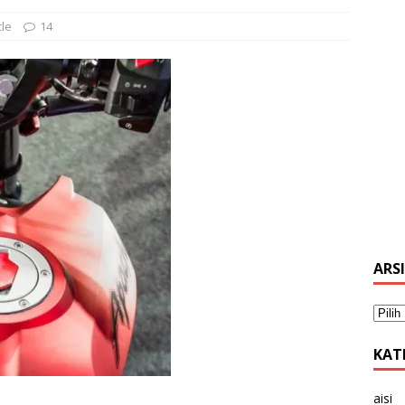
le
14
ARS
KAT
aisi