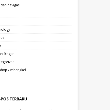
 dan navigasi
nology
ride
k
an Ringan
tegorized
shop / mbengkel
-POS TERBARU