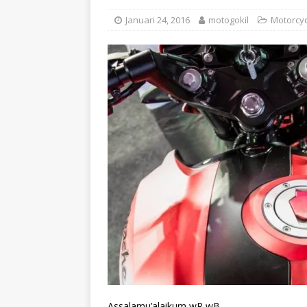
Januari 24, 2016
motogokil
Motorcyc
Assalamu’alaikum wR wB