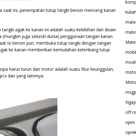
komp
ia saat ini, penempatan tutup tangki bensin menceng kanan
kulia
mate
angki agak ke kanan ini adalah suatu kelebihan dari disain
matem
ia (mungkin juga seluruh dunia) penggunaan tangan kanan
Mater
 saat isi bensin pun, membuka tutup tangki dengan tangan
i agak ke kanan memberikan kemudahan ketimbang tutup
mobi
modif
npa harus turun dari motor adalah suatu fitur keunggulan,
moto
pcx dan yang lainnnya.
Moto
mxg
Ngaji
off r
opini
opre