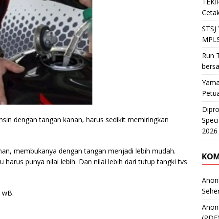
TEKIR
Cetak
STSJ
MPLS
Run T
bers
Yama
Petu
Dipr
nsin dengan tangan kanan, harus sedikit memiringkan
Speci
2026
kanan, membukanya dengan tangan menjadi lebih mudah.
KOM
rus punya nilai lebih. Dan nilai lebih dari tutup tangki tvs
Anon
Sehe
 wB.
Anon
(PDF