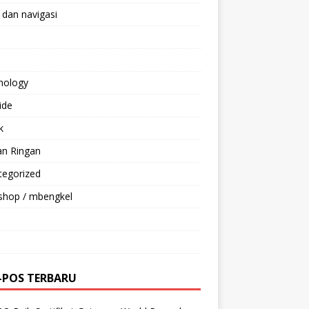
 dan navigasi
nology
ride
k
an Ringan
tegorized
shop / mbengkel
-POS TERBARU