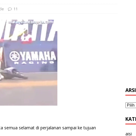
le
11
ARS
KAT
ta semua selamat di perjalanan sampai ke tujuan
aisi