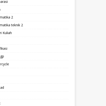
arasi
h
matika 2
atika teknik 2
i Kuliah
l
ikasi
gp
rcycle
p
oad
k