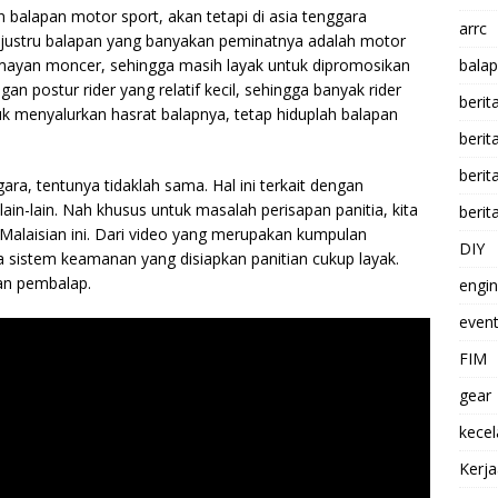
 balapan motor sport, akan tetapi di asia tenggara
arrc
 justru balapan yang banyakan peminatnya adalah motor
ayan moncer, sehingga masih layak untuk dipromosikan
balap
gan postur rider yang relatif kecil, sehingga banyak rider
berit
 menyalurkan hasrat balapnya, tetap hiduplah balapan
beri
berit
ra, tentunya tidaklah sama. Hal ini terkait dengan
 lain-lain. Nah khusus untuk masalah
perisapan panitia, kita
berit
Malaisian ini. Dari video yang merupakan kumpulan
DIY
a sistem keamanan yang disiapkan panitian cukup layak.
kan pembalap.
engi
event
FIM
gear
kece
Kerj