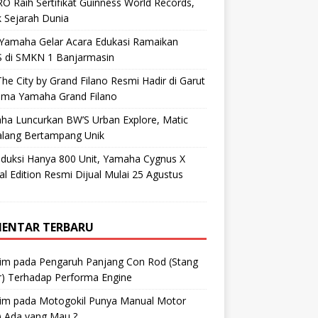
O Raih Sertifikat Guinness World Records,
 Sejarah Dunia
 Yamaha Gelar Acara Edukasi Ramaikan
 di SMKN 1 Banjarmasin
he City by Grand Filano Resmi Hadir di Garut
ama Yamaha Grand Filano
ha Luncurkan BW’S Urban Explore, Matic
alang Bertampang Unik
oduksi Hanya 800 Unit, Yamaha Cygnus X
al Edition Resmi Dijual Mulai 25 Agustus
ENTAR TERBARU
im
pada
Pengaruh Panjang Con Rod (Stang
r) Terhadap Performa Engine
im
pada
Motogokil Punya Manual Motor
) Ada yang Mau ?