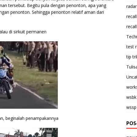
man tersebut. Begitu pula dengan penonton, apa yang
radar
dengan penonton. Sehingga penonton relatif aman dari
recall
recall
lau di sirkuit permanen
Tech
test 
tip tri
Tulis
Unca
work
wsbk
wssp
akan, beginalah penampakannya
POS