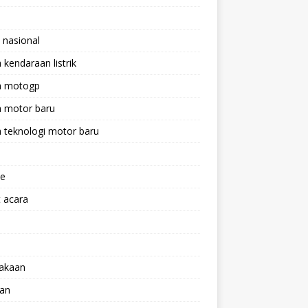
 nasional
a kendaraan listrik
ta motogp
a motor baru
a teknologi motor baru
ne
 acara
lakaan
aan