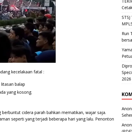
TEKIR
Cetak
STSJ
MPLS
Run T
bers
Yama
Petu
Dipr
ang kecelakaan fatal :
Speci
2026
litasan balap
 ada yang kosong.
KOM
Anon
ng berbuntut cidera parah bahkan mematikan, wajar saja.
Sehe
aman seperti yang terjadi beberapa hari yang lalu. Penonton
Anon
(PDF