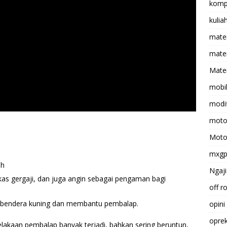
komp
kulia
mate
matem
Mater
mobi
modif
moto
Moto
mxg
oh
Ngaji
kas gergaji, dan juga angin sebagai pengaman bagi
off r
an bendera kuning dan membantu pembalap.
opini
opre
elakaan pembalap banyak terjadi, bahkan sering beruntun,