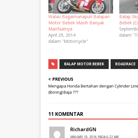
Walau Bagaimanapun Balapan
Balap Sk
Motor Bebek Masih Banyak
Bebek (C
Manfaatnya
Septembe
April 29, 2014
dalam "T
dalam "Motorcycle"
BALAP MOTOR BEBEK
ROADRACE
PREVIOUS
Mengapa Honda Bertahan dengan Cylinder Lin
(Boring) Baja ???
11 KOMENTAR
RichardGN
JANUARI 10, 2016 PADA 6:22 AM