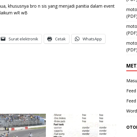
a, khususnya bro n sis yang menjadi panitia dalam event
moto
’alaikum wR wB
(PDF
moto
(PDF
Surat elektronik
Cetak
WhatsApp
moto
(PDF
MET
Masu
Feed 
Feed
Word
OTOM