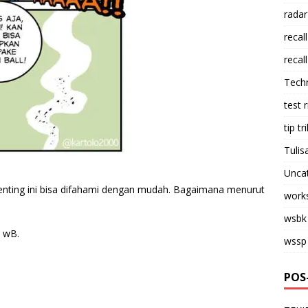
radar
recall
recall
Tech
test 
tip tri
Tulis
Unca
nting ini bisa difahami dengan mudah. Bagaimana menurut
work
wsbk
 wB.
wssp
POS