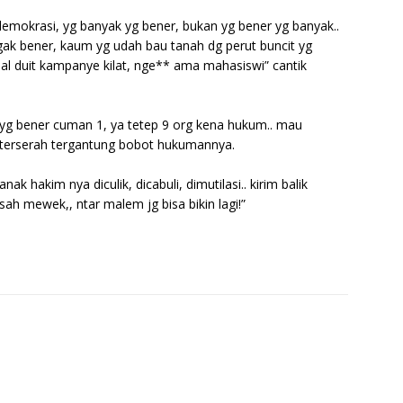
demokrasi, yg banyak yg bener, bukan yg bener yg banyak..
 gak bener, kaum yg udah bau tanah dg perut buncit yg
l duit kampanye kilat, nge** ama mahasiswi” cantik
g yg bener cuman 1, ya tetep 9 org kena hukum.. mau
 terserah tergantung bobot hukumannya.
ak hakim nya diculik, dicabuli, dimutilasi.. kirim balik
sah mewek,, ntar malem jg bisa bikin lagi!”