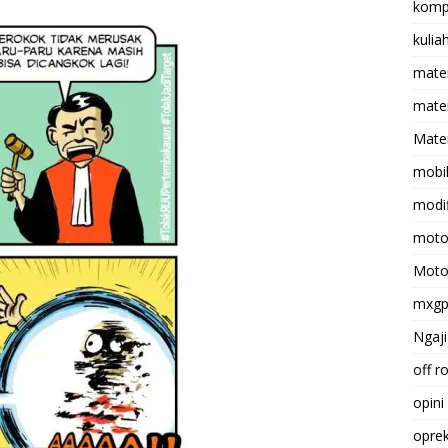
komp
kulia
mate
matem
Mater
mobi
modif
moto
Moto
mxg
Ngaji
off r
opini
opre