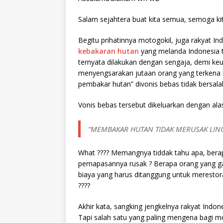
Salam sejahtera buat kita semua, semoga ki
Begitu prihatinnya motogokil, juga rakyat 
kebakaran hutan
yang melanda Indonesia ta
ternyata dilakukan dengan sengaja, demi ke
menyengsarakan jutaan orang yang terkena im
pembakar hutan” divonis bebas tidak bersala
Vonis bebas tersebut dikeluarkan dengan ala
“MEMBAKAR HUTAN TIDAK MERUSAK LING
What ???? Memangnya tiddak tahu apa, berap
pernapasannya rusak ? Berapa orang yang ga
biaya yang harus ditanggung untuk merestora
????
Akhir kata, sangking jengkelnya rakyat Ind
Tapi salah satu yang paling mengena bagi mo