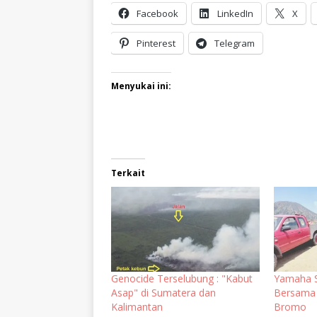
Facebook
LinkedIn
X
Pinterest
Telegram
Menyukai ini:
Terkait
Genocide Terselubung : "Kabut
Yamaha S
Asap" di Sumatera dan
Bersama 
Kalimantan
Bromo