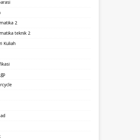
arasi
h
matika 2
atika teknik 2
i Kuliah
l
ikasi
gp
rcycle
p
oad
k