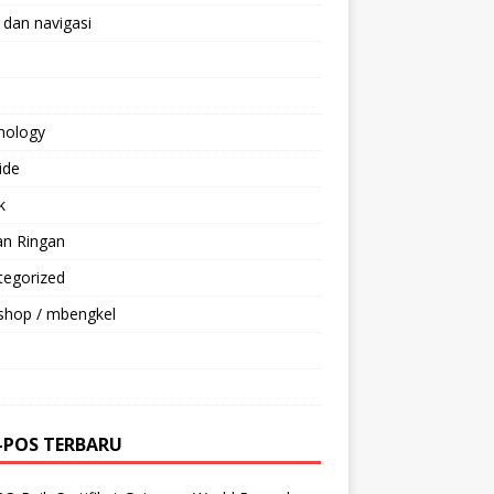
 dan navigasi
nology
ride
k
an Ringan
tegorized
shop / mbengkel
-POS TERBARU