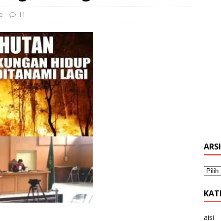
e
11
ARS
KAT
aisi