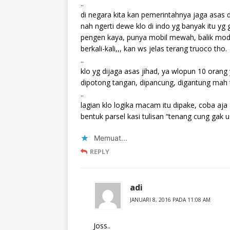
..
di negara kita kan pemerintahnya jaga asas 
nah ngerti dewe klo di indo yg banyak itu yg
pengen kaya, punya mobil mewah, balik moda
berkali-kali,,, kan ws jelas terang truoco tho.
..
klo yg dijaga asas jihad, ya wlopun 10 oran
dipotong tangan, dipancung, digantung mah
..
lagian klo logika macam itu dipake, coba aja an
bentuk parsel kasi tulisan “tenang cung gak u
Memuat...
REPLY
adi
JANUARI 8, 2016 PADA 11:08 AM
Joss..