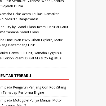
O Raih Sertifikat Guinness World Records,
 Sejarah Dunia
 Yamaha Gelar Acara Edukasi Ramaikan
 di SMKN 1 Banjarmasin
he City by Grand Filano Resmi Hadir di Garut
ama Yamaha Grand Filano
ha Luncurkan BW’S Urban Explore, Matic
alang Bertampang Unik
oduksi Hanya 800 Unit, Yamaha Cygnus X
al Edition Resmi Dijual Mulai 25 Agustus
ENTAR TERBARU
im
pada
Pengaruh Panjang Con Rod (Stang
r) Terhadap Performa Engine
im
pada
Motogokil Punya Manual Motor
) Ada yang Mau ?