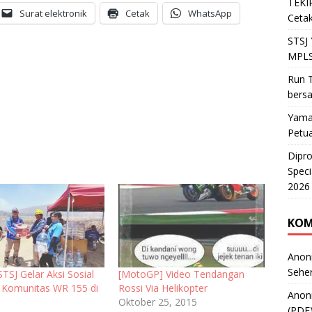
TEKIR
Surat elektronik
Cetak
WhatsApp
Cetak
STSJ
MPLS
Run T
bers
Yama
Petu
Dipr
Speci
2026
KOM
Anon
Sehe
TSJ Gelar Aksi Sosial
[MotoGP] Video Tendangan
Komunitas WR 155 di
Rossi Via Helikopter
Anon
Oktober 25, 2015
(PDF