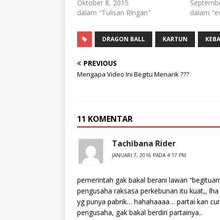
Oktober 8, 2015
Septembe
dalam "Tulisan Ringan"
dalam "e
DRAGON BALL
KARTUN
KEB
PREVIOUS
Mengapa Video Ini Begitu Menarik ???
11 KOMENTAR
Tachibana Rider
JANUARI 7, 2016 PADA 4:17 PM
pemerintah gak bakal berani lawan “begituan
pengusaha raksasa perkebunan itu kuat,, lha
yg punya pabrik… hahahaaaa… partai kan cum
pengusaha, gak bakal berdiri partainya..