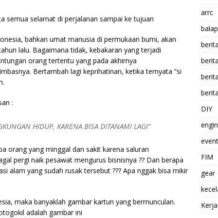
arrc
ta semua selamat di perjalanan sampai ke tujuan
balap
Indonesia, bahkan umat manusia di permukaan bumi, akan
berit
hun lalu. Bagaimana tidak, kebakaran yang terjadi
untungan orang tertentu yang pada akhirnya
beri
basnya. Bertambah lagi keprihatinan, ketika ternyata “si
berit
h.
berit
san :
DIY
engi
KUNGAN HIDUP, KARENA BISA DITANAMI LAGI”
event
a orang yang minggal dan sakit karena saluran
FIM
gal pergi naik pesawat mengurus bisnisnya ?? Dan berapa
si alam yang sudah rusak tersebut ??? Apa nggak bisa mikir
gear
kece
onesia, maka banyaklah gambar kartun yang bermunculan.
Kerj
togokil adalah gambar ini