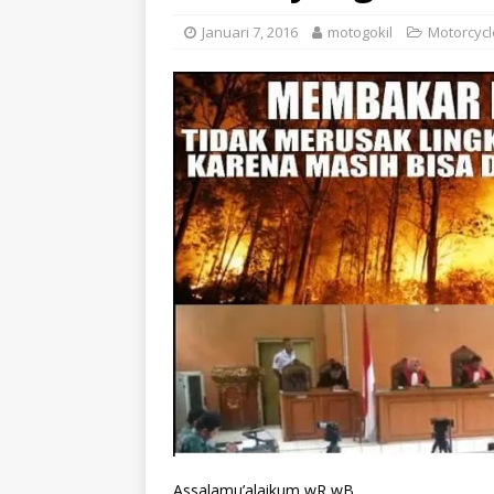
Januari 7, 2016
motogokil
Motorcycl
Assalamu’alaikum wR wB