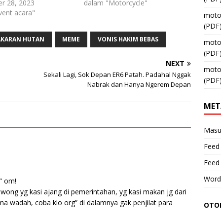
r 28, 2023
dalam "Motorcycle"
vent acara"
moto
(PDF
AKARAN HUTAN
MEME
VONIS HAKIM BEBAS
moto
(PDF
NEXT
moto
Sekali Lagi, Sok Depan ER6 Patah. Padahal Nggak
(PDF
Nabrak dan Hanya Ngerem Depan
MET
Masu
Feed 
Feed
Word
” om!
 wong yg kasi ajang di pemerintahan, yg kasi makan jg dari
a wadah, coba klo org” di dalamnya gak penjilat para
OTOM