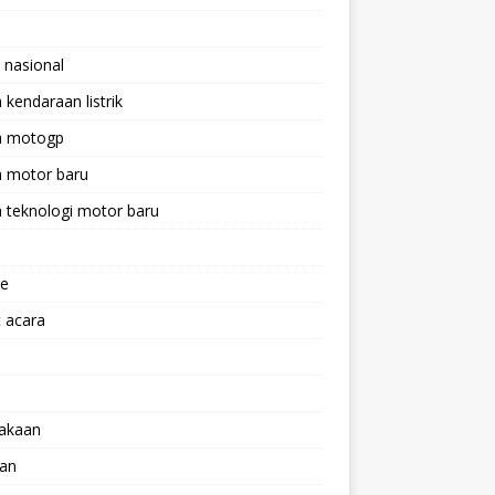
 nasional
a kendaraan listrik
ta motogp
a motor baru
a teknologi motor baru
ne
 acara
lakaan
aan