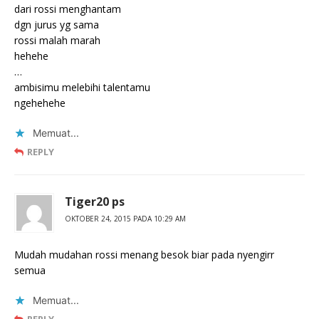
dari rossi menghantam
dgn jurus yg sama
rossi malah marah
hehehe
…
ambisimu melebihi talentamu
ngehehehe
Memuat...
REPLY
Tiger20 ps
OKTOBER 24, 2015 PADA 10:29 AM
Mudah mudahan rossi menang besok biar pada nyengirr
semua
Memuat...
REPLY