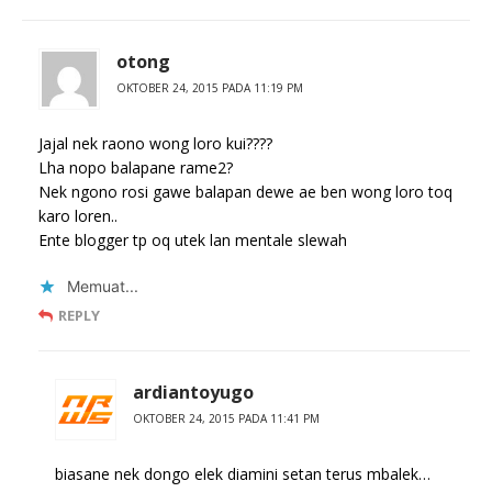
otong
OKTOBER 24, 2015 PADA 11:19 PM
Jajal nek raono wong loro kui????
Lha nopo balapane rame2?
Nek ngono rosi gawe balapan dewe ae ben wong loro toq
karo loren..
Ente blogger tp oq utek lan mentale slewah
Memuat...
REPLY
ardiantoyugo
OKTOBER 24, 2015 PADA 11:41 PM
biasane nek dongo elek diamini setan terus mbalek…