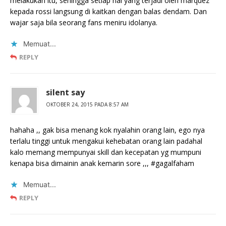
melakukan itu, sehingga setiap hal yang terjadi oleh marquez
kepada rossi langsung di kaitkan dengan balas dendam. Dan
wajar saja bila seorang fans meniru idolanya.
Memuat...
REPLY
silent say
OKTOBER 24, 2015 PADA 8:57 AM
hahaha ,, gak bisa menang kok nyalahin orang lain, ego nya
terlalu tinggi untuk mengakui kehebatan orang lain padahal
kalo memang mempunyai skill dan kecepatan yg mumpuni
kenapa bisa dimainin anak kemarin sore ,,, #gagalfaham
Memuat...
REPLY