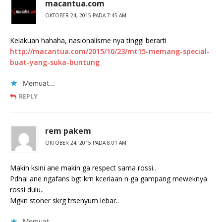
macantua.com
OKTOBER 24, 2015 PADA 7:45 AM
Kelakuan hahaha, nasionalisme nya tinggi berarti
http://macantua.com/2015/10/23/mt15-memang-special-
buat-yang-suka-buntung
Memuat...
REPLY
rem pakem
OKTOBER 24, 2015 PADA 8:01 AM
Makin ksini ane makin ga respect sama rossi..
Pdhal ane ngafans bgt krn kceriaan n ga gampang meweknya
rossi dulu..
Mgkn stoner skrg trsenyum lebar..
Memuat...