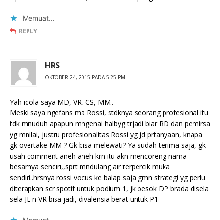
Memuat...
REPLY
HRS
OKTOBER 24, 2015 PADA 5:25 PM
Yah idola saya MD, VR, CS, MM..
Meski saya ngefans ma Rossi, stdknya seorang profesional itu
tdk mnuduh apapun mngenai halbyg trjadi biar RD dan pemirsa
yg mnilai, justru profesionalitas Rossi yg jd prtanyaan, knapa
gk overtake MM ? Gk bisa melewati? Ya sudah terima saja, gk
usah comment aneh aneh krn itu akn mencoreng nama
besarnya sendiri,,sprt mndulang air terpercik muka
sendiri..hrsnya rossi vocus ke balap saja gmn strategi yg perlu
diterapkan scr spotif untuk podium 1, jk besok DP brada disela
sela JL n VR bisa jadi, divalensia berat untuk P1
Memuat...