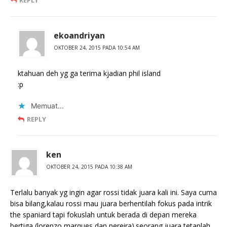
ekoandriyan
OKTOBER 24, 2015 PADA 10:54 AM
ktahuan deh yg ga terima kjadian phil island
:p
Memuat...
REPLY
ken
OKTOBER 24, 2015 PADA 10:38 AM
Terlalu banyak yg ingin agar rossi tidak juara kali ini. Saya cuma
bisa bilang,kalau rossi mau juara berhentilah fokus pada intrik
the spaniard tapi fokuslah untuk berada di depan mereka
bertiga (lorenzo,marques dan pereira).seorang juara tetaplah