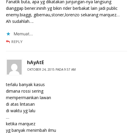
Fanatik buta, apa yg dikatakan junjungan-nya langsung
dianggap bener.ininih yg bikin rider berbakat lain jadi public
enemy.biaggi, gibernau,stoner,lorenzo sekarang marquez…
Ah sudahlah….
Memuat...
REPLY
hAyAtE
OKTOBER 24, 2015 PADA 9:57 AM
terlalu banyak kasus
dimana rossi sering
mempermainkan lawan
di atas lintasan
di waktu yg lalu
…
ketika marquez
yg banyak menimbah ilmu