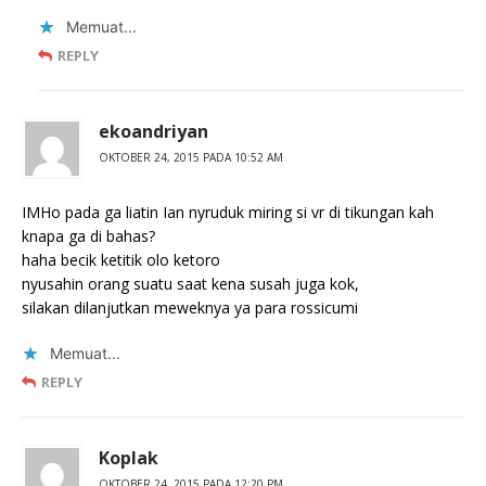
Memuat...
REPLY
ekoandriyan
OKTOBER 24, 2015 PADA 10:52 AM
IMHo pada ga liatin Ian nyruduk miring si vr di tikungan kah
knapa ga di bahas?
haha becik ketitik olo ketoro
nyusahin orang suatu saat kena susah juga kok,
silakan dilanjutkan meweknya ya para rossicumi
Memuat...
REPLY
Koplak
OKTOBER 24, 2015 PADA 12:20 PM