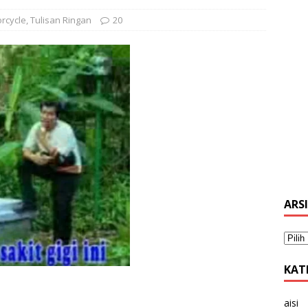
rcycle
,
Tulisan Ringan
20
ARS
KAT
aisi