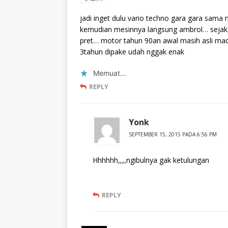
jadi inget dulu vario techno gara gara sama
kemudian mesinnya langsung ambrol… sejak s
pret… motor tahun 90an awal masih asli made
3tahun dipake udah nggak enak
Memuat...
REPLY
Yonk
SEPTEMBER 15, 2015 PADA 6:56 PM
Hhhhhh,,,,ngibulnya gak ketulungan
REPLY