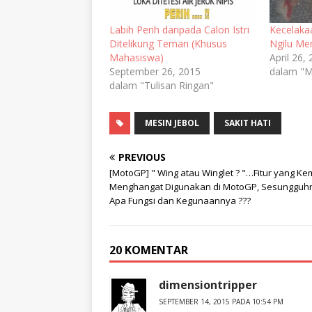
Labih Perih daripada Calon Istri
Kecelaka
Ditelikung Teman (Khusus
Ngilu M
Mahasiswa)
April 26,
September 26, 2015
dalam "M
dalam "Tulisan Ringan"
MESIN JEBOL
SAKIT HATI
PREVIOUS
[MotoGP] " Wing atau Winglet ? "…Fitur yang Ke
Menghangat Digunakan di MotoGP, Sesungguh
Apa Fungsi dan Kegunaannya ???
20 KOMENTAR
dimensiontripper
SEPTEMBER 14, 2015 PADA 10:54 PM