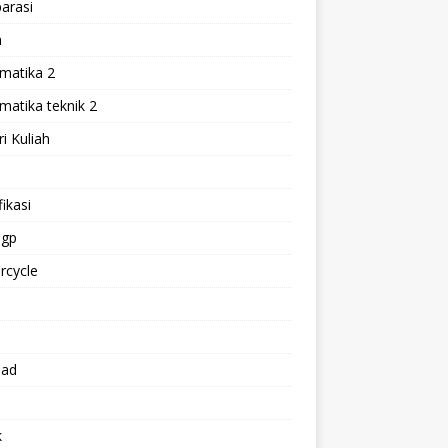
arasi
h
matika 2
atika teknik 2
i Kuliah
l
ikasi
gp
rcycle
p
oad
k