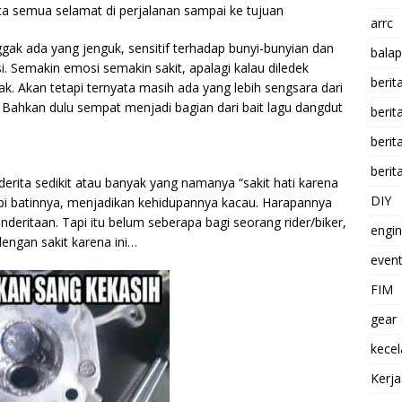
ta semua selamat di perjalanan sampai ke tujuan
arrc
nggak ada yang jenguk, sensitif terhadap bunyi-bunyian dan
balap
i. Semakin emosi semakin sakit, apalagi kalau diledek
berit
 Akan tetapi ternyata masih ada yang lebih sengsara dari
ta”. Bahkan dulu sempat menjadi bagian dari bait lagu dangdut
beri
berit
berit
derita sedikit atau banyak yang namanya “sakit hati karena
DIY
api batinnya, menjadikan kehidupannya kacau. Harapannya
eritaan. Tapi itu belum seberapa bagi seorang rider/biker,
engi
dengan sakit karena ini…
event
FIM
gear
kece
Kerj