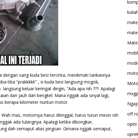
komp
kulia
mate
matem
Mater
mobi
modif
moto
dengan sang kuda besi tercinta, menikmati tarikannya
ba-tiba “prakkkkk” , si kuda besi langsung mogok,
Moto
langsung keluar keringat dingin, “Ada apa nih ???. Apalagi
mxg
aian dan jauh dari bengkel. Mana nggak ada sinyal lagi,
us berapa kilometer nuntun motor.
Ngaji
off r
” Wah mas, motornya harus ditinggal, harus turun mesin nih
 nggak ada tulangnya. Apalagi ketika dibongkar,
opini
sung dah semaput alias pingsan. Gimana nggak semaput,
opre