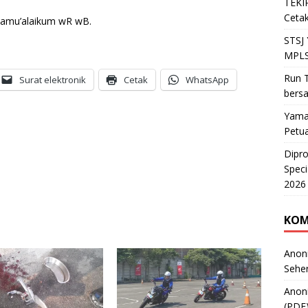
TEKIR
Cetak
lamu’alaikum wR wB.
STSJ
MPLS
Run T
Surat elektronik
Cetak
WhatsApp
bers
Yama
Petu
Dipr
Speci
2026
KOM
Anon
Sehe
Anon
(PDF