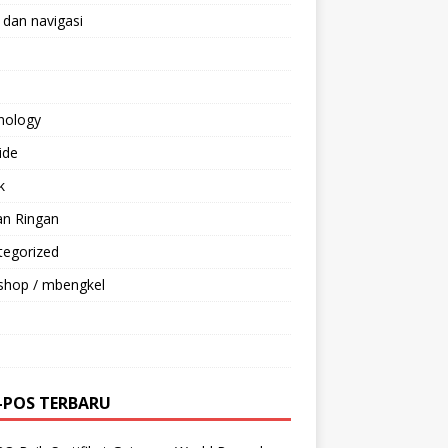
 dan navigasi
nology
ride
k
an Ringan
tegorized
shop / mbengkel
-POS TERBARU