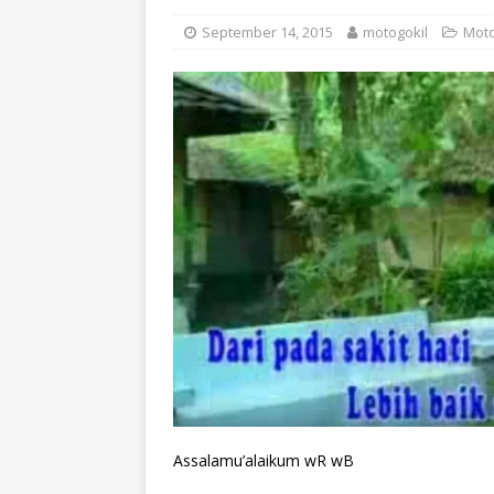
September 14, 2015
motogokil
Moto
Assalamu’alaikum wR wB