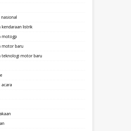
 nasional
a kendaraan listrik
ta motogp
a motor baru
a teknologi motor baru
ne
 acara
lakaan
aan