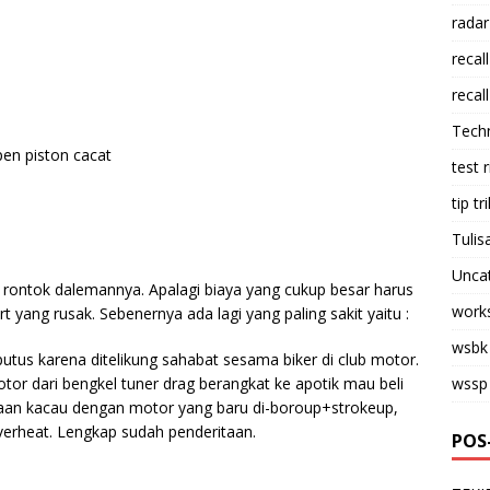
radar
recall
recall
Tech
pen piston cacat
test 
tip tri
Tulis
Unca
an rontok dalemannya. Apalagi biaya yang cukup besar harus
work
 yang rusak. Sebenernya ada lagi yang paling sakit yaitu :
wsbk
 putus karena ditelikung sahabat sesama biker di club motor.
tor dari bengkel tuner drag berangkat ke apotik mau beli
wssp
aan kacau dengan motor yang baru di-boroup+strokeup,
verheat. Lengkap sudah penderitaan.
POS