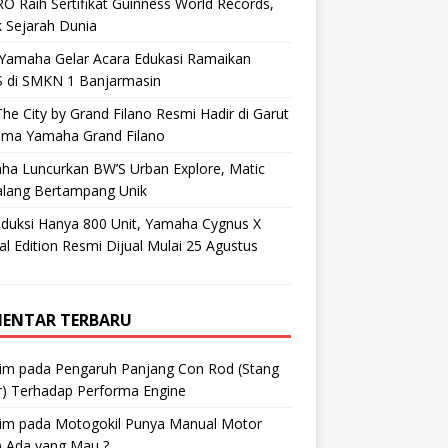
O Raih Sertifikat Guinness World Records,
 Sejarah Dunia
 Yamaha Gelar Acara Edukasi Ramaikan
 di SMKN 1 Banjarmasin
he City by Grand Filano Resmi Hadir di Garut
ama Yamaha Grand Filano
ha Luncurkan BW’S Urban Explore, Matic
alang Bertampang Unik
oduksi Hanya 800 Unit, Yamaha Cygnus X
al Edition Resmi Dijual Mulai 25 Agustus
ENTAR TERBARU
im
pada
Pengaruh Panjang Con Rod (Stang
r) Terhadap Performa Engine
im
pada
Motogokil Punya Manual Motor
) Ada yang Mau ?