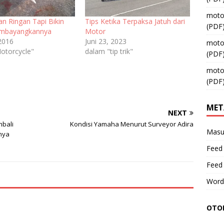
moto
an Ringan Tapi Bikin
Tips Ketika Terpaksa Jatuh dari
(PDF
embayangkannya
Motor
 2016
Juni 23, 2023
moto
otorcycle"
dalam "tip trik"
(PDF
moto
(PDF
MET
NEXT
mbali
Kondisi Yamaha Menurut Surveyor Adira
Masu
nya
Feed 
Feed
Word
OTOM