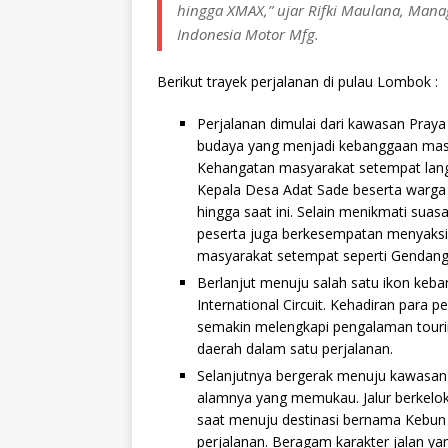
hingga XMAX,” ujar Rifki Maulana, Mana
Indonesia Motor Mfg.
Berikut trayek perjalanan di pulau Lombok :
Perjalanan dimulai dari kawasan Pray
budaya yang menjadi kebanggaan masy
Kehangatan masyarakat setempat lang
Kepala Desa Adat Sade beserta warga 
hingga saat ini. Selain menikmati sua
peserta juga berkesempatan menyaksik
masyarakat setempat seperti Gendang
Berlanjut menuju salah satu ikon keb
International Circuit. Kehadiran para p
semakin melengkapi pengalaman tour
daerah dalam satu perjalanan.
Selanjutnya bergerak menuju kawasa
alamnya yang memukau. Jalur berkelok
saat menuju destinasi bernama Kebun 
perjalanan. Beragam karakter jalan y