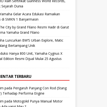
O Raih Sertifikat Guinness World Records,
 Sejarah Dunia
 Yamaha Gelar Acara Edukasi Ramaikan
 di SMKN 1 Banjarmasin
he City by Grand Filano Resmi Hadir di Garut
ama Yamaha Grand Filano
ha Luncurkan BW’S Urban Explore, Matic
alang Bertampang Unik
oduksi Hanya 800 Unit, Yamaha Cygnus X
al Edition Resmi Dijual Mulai 25 Agustus
ENTAR TERBARU
im
pada
Pengaruh Panjang Con Rod (Stang
r) Terhadap Performa Engine
im
pada
Motogokil Punya Manual Motor
) Ada yang Mau ?