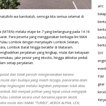
arrc
balap
atullohi wa barokatuh, semoga kita semua selamat di
berit
beri
 (MTBN) melalui etape ke-7 yang berlangsung pada 14-16
arat. Para peserta yang menggunakan berbagai lini MAXi
berit
Pulau Lombok dengan menjelajahi Lombok Selatan,
berit
a, Lombok Barat hingga berakhir di Mataram.
nghadirkan perjalanan yang lengkap, mulai dari kekayaan
DIY
kau, jalur pesisir yang eksotis, hingga aktivitas peduli
engi
am setiap perjalanan.
event
spesial dan tidak pernah mengecewakan karena
FIM
mulai dari budaya yang masih terjaga, panorama alam
gear
adap lingkungan melalui kegiatan pelepasan tukik atau
Lombok 360 menjadi pilihan yang tepat untuk mengajak
kece
Pulau Lombok secara utuh bersama jajaran skutik
Kerj
aha mulai dari NMAX “TURBO”, AEROX ALPHA, LEXi,