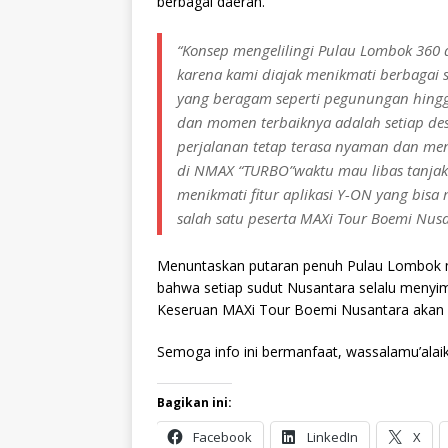
berbagai daerah.
“Konsep mengelilingi Pulau Lombok 360 
karena kami diajak menikmati berbagai s
yang beragam seperti pegunungan hingga
dan momen terbaiknya adalah setiap desti
perjalanan tetap terasa nyaman dan me
di NMAX “TURBO”waktu mau libas tanjaka
menikmati fitur aplikasi Y-ON yang bisa
salah satu peserta MAXi Tour Boemi Nusa
Menuntaskan putaran penuh Pulau Lombok m
bahwa setiap sudut Nusantara selalu menyimp
Keseruan MAXi Tour Boemi Nusantara akan m
Semoga info ini bermanfaat, wassalamu’alai
Bagikan ini:
Facebook
LinkedIn
X