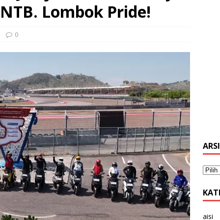
s NTB. Lombok Pride!
0
ARS
KAT
aisi