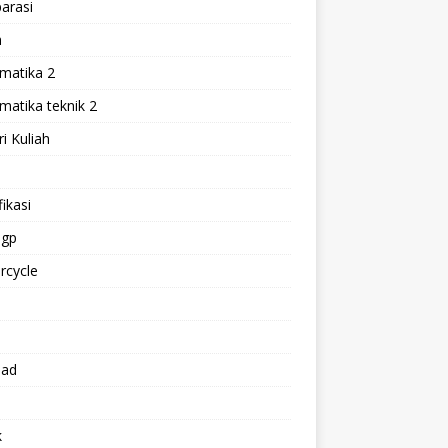
arasi
h
matika 2
atika teknik 2
i Kuliah
l
ikasi
gp
rcycle
p
oad
k