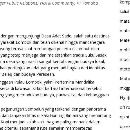
komp
ger Public Relations, YRA & Community, PT Yamaha
kulia
mate
matem
a dengan mengunjungi Desa Adat Sade, salah satu destinasi
Mater
arakat Lombok dan telah dikenal hingga mancanegara.
sung terasa saat rombongan peserta disambut oleh
mobi
yang tetap menjaga dan melestarikan tradisi Suku Sasak
modif
sana desa yang masih sangat kental dengan budaya lokal,
an pertunjukan adat yang menjadi bagian dari identitas
moto
 Beleq dan budaya Peresean.
Moto
anggaan Pulau Lombok, yakni Pertamina Mandalika
mxg
eserta di kawasan sirkuit bertaraf internasional tersebut
ing yang memadukan budaya, pariwisata, dan kebanggaan
Ngaji
off r
n pegunungan Sembalun yang terkenal dengan panorama
 dan tanjakan khas di kaki Gunung Rinjani yang menantang
opini
Kopi menjadi salah satu bagian paling menarik dalam
opre
ang ditemui sepanjang rute semakin mempertegas