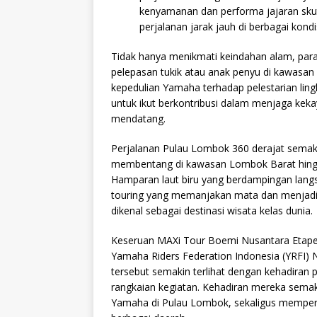
kenyamanan dan performa jajaran sk
perjalanan jarak jauh di berbagai kondis
Tidak hanya menikmati keindahan alam, para 
pelepasan tukik atau anak penyu di kawasan 
kepedulian Yamaha terhadap pelestarian lin
untuk ikut berkontribusi dalam menjaga kekay
mendatang.
Perjalanan Pulau Lombok 360 derajat semaki
membentang di kawasan Lombok Barat hing
Hamparan laut biru yang berdampingan lang
touring yang memanjakan mata dan menjadi
dikenal sebagai destinasi wisata kelas dunia.
Keseruan MAXi Tour Boemi Nusantara Etape
Yamaha Riders Federation Indonesia (YRFI)
tersebut semakin terlihat dengan kehadiran
rangkaian kegiatan. Kehadiran mereka semaki
Yamaha di Pulau Lombok, sekaligus memper