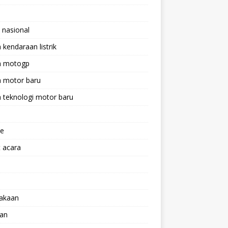
 nasional
a kendaraan listrik
ta motogp
a motor baru
a teknologi motor baru
ne
 acara
lakaan
aan