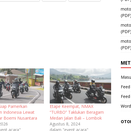
moto
(PDF
moto
(PDF
moto
(PDF
MET
Masu
Feed 
Feed
Word
Siap Pamerkan
Etape Keempat, NMAX
n Indonesia Lewat
“TURBO” Taklukan Beragam
r Boemi Nusantara
Medan Jalan Bali – Lombok
OTOM
 2026
Agustus 8, 2024
vent acara"
dalam "event acara"