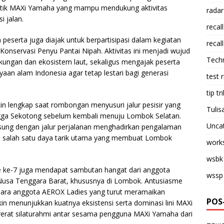
utik MAXi Yamaha yang mampu mendukung aktivitas
radar
i jalan.
recall
peserta juga diajak untuk berpartisipasi dalam kegiatan
recall
Konservasi Penyu Pantai Nipah. Aktivitas ini menjadi wujud
Tech
gkungan dan ekosistem laut, sekaligus mengajak peserta
aan alam Indonesia agar tetap lestari bagi generasi
test 
tip tri
n lengkap saat rombongan menyusuri jalur pesisir yang
Tulis
ga Sekotong sebelum kembali menuju Lombok Selatan.
Unca
sung dengan jalur perjalanan menghadirkan pengalaman
 salah satu daya tarik utama yang membuat Lombok
work
wsbk
 ke-7 juga mendapat sambutan hangat dari anggota
wssp
 Nusa Tenggara Barat, khususnya di Lombok. Antusiasme
 para anggota AEROX Ladies yang turut meramaikan
POS
n menunjukkan kuatnya eksistensi serta dominasi lini MAXi
erat silaturahmi antar sesama pengguna MAXi Yamaha dari