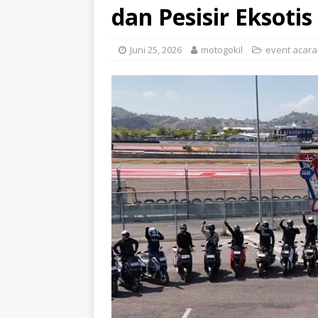
dan Pesisir Eksoti
Juni 25, 2026
motogokil
event acara