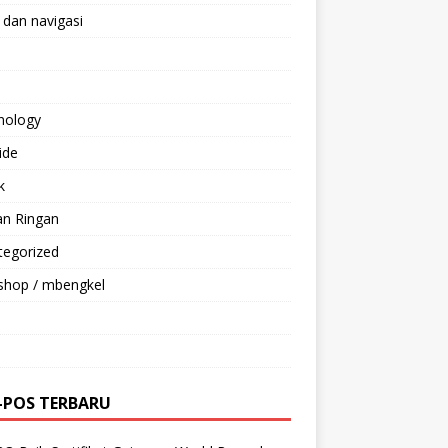
 dan navigasi
nology
ride
k
an Ringan
tegorized
shop / mbengkel
-POS TERBARU