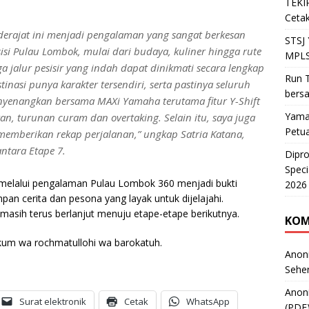
TEKIR
Cetak
derajat ini menjadi pengalaman yang sangat berkesan
STSJ
isi Pulau Lombok, mulai dari budaya, kuliner hingga rute
MPLS
 jalur pesisir yang indah dapat dinikmati secara lengkap
Run T
nasi punya karakter tersendiri, serta pastinya seluruh
bers
nyenangkan bersama MAXi Yamaha terutama fitur Y-Shift
Yama
n, turunan curam dan overtaking. Selain itu, saya juga
Petu
 memberikan rekap perjalanan,” ungkap Satria Katana,
ntara Etape 7.
Dipr
Speci
elalui pengalaman Pulau Lombok 360 menjadi bukti
2026
an cerita dan pesona yang layak untuk dijelajahi.
asih terus berlanjut menuju etape-etape berikutnya.
KOM
kum wa rochmatullohi wa barokatuh.
Anon
Sehe
Anon
Surat elektronik
Cetak
WhatsApp
(PDF