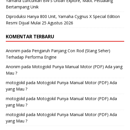
Yamaha Luncurkan BW’S Urban Explore, Matic Petualang
Bertampang Unik
Diproduksi Hanya 800 Unit, Yamaha Cygnus X Special Edition
Resmi Dijual Mulai 25 Agustus 2026
KOMENTAR TERBARU
Anonim
pada
Pengaruh Panjang Con Rod (Stang Seher)
Terhadap Performa Engine
Anonim
pada
Motogokil Punya Manual Motor (PDF) Ada yang
Mau ?
motogokil
pada
Motogokil Punya Manual Motor (PDF) Ada
yang Mau ?
motogokil
pada
Motogokil Punya Manual Motor (PDF) Ada
yang Mau ?
motogokil
pada
Motogokil Punya Manual Motor (PDF) Ada
yang Mau ?