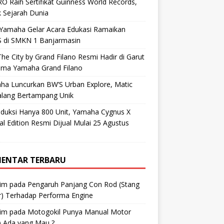
O Raih Sertifikat Guinness World Records,
 Sejarah Dunia
 Yamaha Gelar Acara Edukasi Ramaikan
 di SMKN 1 Banjarmasin
he City by Grand Filano Resmi Hadir di Garut
ama Yamaha Grand Filano
ha Luncurkan BW’S Urban Explore, Matic
alang Bertampang Unik
oduksi Hanya 800 Unit, Yamaha Cygnus X
al Edition Resmi Dijual Mulai 25 Agustus
ENTAR TERBARU
im
pada
Pengaruh Panjang Con Rod (Stang
r) Terhadap Performa Engine
im
pada
Motogokil Punya Manual Motor
) Ada yang Mau ?