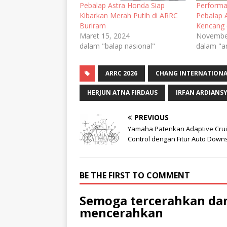
Pebalap Astra Honda Siap
Perform
Kibarkan Merah Putih di ARRC
Pebalap 
Buriram
Kencang 
Maret 15, 2024
November
dalam "balap nasional"
dalam "a
ARRC 2026
CHANG INTERNATIONA
HERJUN ATNA FIRDAUS
IRFAN ARDIANS
PREVIOUS
Yamaha Patenkan Adaptive Cru
Control dengan Fitur Auto Downs
BE THE FIRST TO COMMENT
Semoga tercerahkan dan
mencerahkan