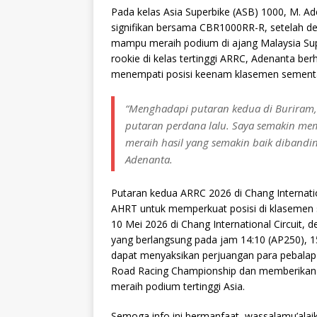
Pada kelas Asia Superbike (ASB) 1000, M. 
signifikan bersama CBR1000RR-R, setelah de
mampu meraih podium di ajang Malaysia Supe
rookie di kelas tertinggi ARRC, Adenanta berha
menempati posisi keenam klasemen sementa
“Menghadapi putaran kedua di Buriram, 
putaran perdana lalu. Saya semakin me
meraih hasil yang semakin baik diband
Adenanta.
Putaran kedua ARRC 2026 di Chang Internati
AHRT untuk memperkuat posisi di klasemen
10 Mei 2026 di Chang International Circuit,
yang berlangsung pada jam 14:10 (AP250), 15
dapat menyaksikan perjuangan para pebalap 
Road Racing Championship dan memberikan d
meraih podium tertinggi Asia.
Semoga info ini bermanfaat, wassalamu’alai