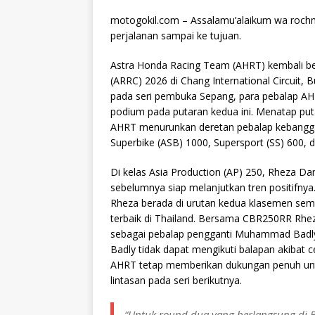
motogokil.com – Assalamu’alaikum wa rochm
perjalanan sampai ke tujuan.
Astra Honda Racing Team (AHRT) kembali be
(ARRC) 2026 di Chang International Circuit, B
pada seri pembuka Sepang, para pebalap AHRT
podium pada putaran kedua ini. Menatap put
AHRT menurunkan deretan pebalap kebanggaa
Superbike (ASB) 1000, Supersport (SS) 600, d
Di kelas Asia Production (AP) 250, Rheza D
sebelumnya siap melanjutkan tren positifny
Rheza berada di urutan kedua klasemen seme
terbaik di Thailand. Bersama CBR250RR Rhez
sebagai pebalap pengganti Muhammad Badly A
Badly tidak dapat mengikuti balapan akibat 
AHRT tetap memberikan dukungan penuh untu
lintasan pada seri berikutnya.
“Untuk round dua yang berlangsung di Bu