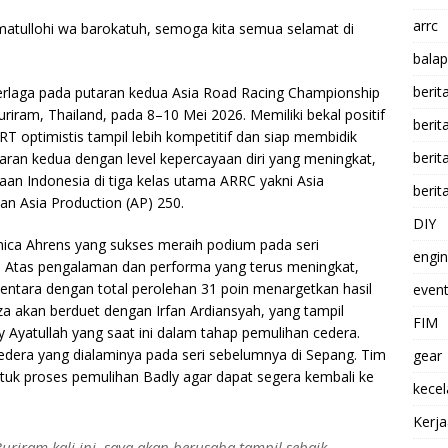
arrc
atullohi wa barokatuh, semoga kita semua selamat di
balap
berit
rlaga pada putaran kedua Asia Road Racing Championship
uriram, Thailand, pada 8–10 Mei 2026. Memiliki bekal positif
beri
 optimistis tampil lebih kompetitif dan siap membidik
berit
aran kedua dengan level kepercayaan diri yang meningkat,
n Indonesia di tiga kelas utama ARRC yakni Asia
berit
an Asia Production (AP) 250.
DIY
anica Ahrens yang sukses meraih podium pada seri
engi
a. Atas pengalaman dan performa yang terus meningkat,
ntara dengan total perolehan 31 poin menargetkan hasil
event
a akan berduet dengan Irfan Ardiansyah, yang tampil
FIM
yatullah yang saat ini dalam tahap pemulihan cedera.
cedera yang dialaminya pada seri sebelumnya di Sepang. Tim
gear
k proses pemulihan Badly agar dapat segera kembali ke
kece
Kerj
riram kali ini, saya akan berusaha tampil sebaik