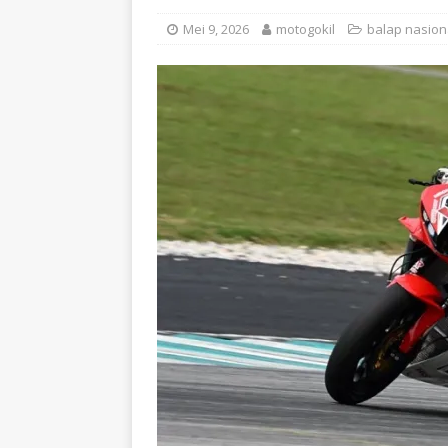
Mei 9, 2026
motogokil
balap nasion