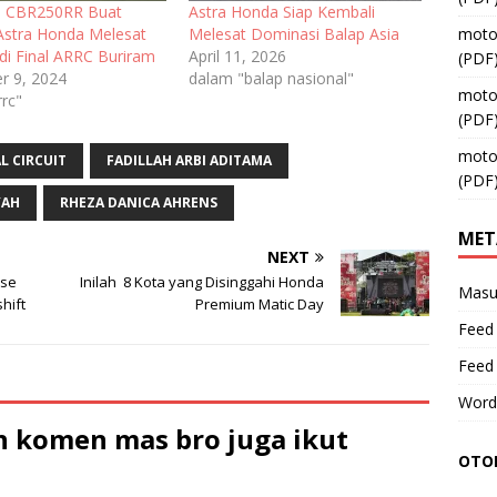
a CBR250RR Buat
Astra Honda Siap Kembali
Astra Honda Melesat
Melesat Dominasi Balap Asia
moto
di Final ARRC Buriram
April 11, 2026
(PDF
 9, 2024
dalam "balap nasional"
moto
rrc"
(PDF
moto
L CIRCUIT
FADILLAH ARBI ADITAMA
(PDF
YAH
RHEZA DANICA AHRENS
MET
NEXT
ise
Inilah 8 Kota yang Disinggahi Honda
Masu
hift
Premium Matic Day
Feed 
Feed
Word
 komen mas bro juga ikut
OTOM