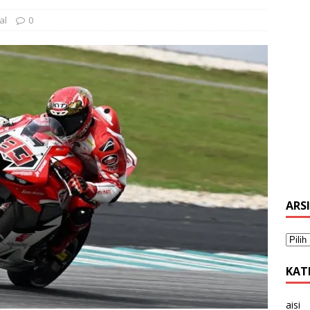
al
0
ARS
KAT
aisi