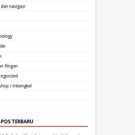
 dan navigasi
nology
ride
k
an Ringan
tegorized
shop / mbengkel
-POS TERBARU