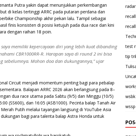
Adenanta Putra yakin dapat menunjukkan perkembangan
radar
but di kelas tertinggi ARRC pada putaran perdana dan
recall
rbike Championship akhir pekan lalu. Tampil sebagai
sil finis konsisten di posisi ketujuh pada dua race dan kini
recall
ra dengan raihan 18 poin.
Tech
saya memiliki kepercayaan diri yang lebih kuat dibanding
test 
mahami CBR1000RR-R. Harapan saya di round 2 ini bisa
tip tri
ing sebelumnya. Mohon doa dan dukungannya,” ujar
Tulis
Unca
onal Circuit menjadi momentum penting bagi para pebalap
work
 sementara. Balapan ARRC 2026 akan berlangsung pada 8–
 dengan dua race utama pada Sabtu (9/5) dan Minggu (10/5)
wsbk
:00 (SS600), dan 16:05 (ASB1000). Pecinta balap Tanah Air
wssp
Merah Putih melalui tayangan langsung di YouTube Asia
ukungan bagi para talenta balap Astra Honda untuk
POS
kum wa rochmatullohi wa barokatuh.