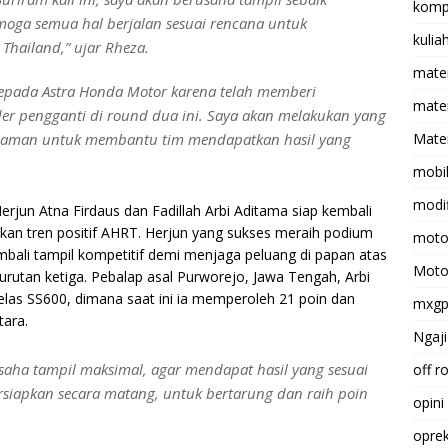
komp
ga semua hal berjalan sesuai rencana untuk
kulia
hailand,” ujar Rheza.
mate
kepada Astra Honda Motor karena telah memberi
matem
er pengganti di round dua ini. Saya akan melakukan yang
laman untuk membantu tim mendapatkan hasil yang
Mater
mobi
modif
Herjun Atna Firdaus dan Fadillah Arbi Aditama siap kembali
an tren positif AHRT. Herjun yang sukses meraih podium
moto
mbali tampil kompetitif demi menjaga peluang di papan atas
Moto
urutan ketiga. Pebalap asal Purworejo, Jawa Tengah, Arbi
kelas SS600, dimana saat ini ia memperoleh 21 poin dan
mxg
tara.
Ngaji
saha tampil maksimal, agar mendapat hasil yang sesuai
off r
rsiapkan secara matang, untuk bertarung dan raih poin
opini
opre