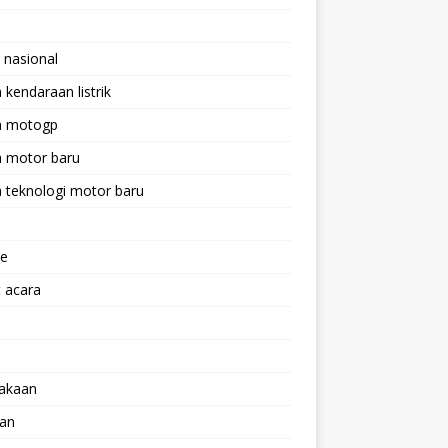
 nasional
a kendaraan listrik
ta motogp
a motor baru
a teknologi motor baru
ne
 acara
lakaan
aan