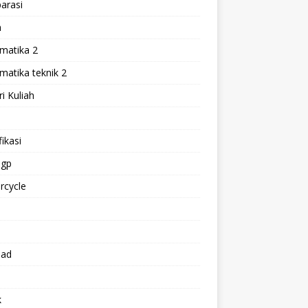
arasi
h
matika 2
atika teknik 2
i Kuliah
l
ikasi
gp
rcycle
p
oad
k