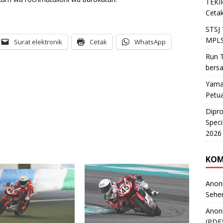
TEKIR
Cetak
STSJ
MPLS
Surat elektronik
Cetak
WhatsApp
Run T
bers
Yama
Petu
Dipr
Speci
2026
KOM
Anon
Sehe
Anon
(PDF