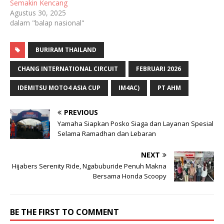
Semakin Kencang
Agustus 30, 2025
dalam "balap nasional"
BURIRAM THAILAND
CHANG INTERNATIONAL CIRCUIT
FEBRUARI 2026
IDEMITSU MOTO4 ASIA CUP
IM4AC)
PT AHM
PREVIOUS
Yamaha Siapkan Posko Siaga dan Layanan Spesial
Selama Ramadhan dan Lebaran
NEXT
Hijabers Serenity Ride, Ngabuburide Penuh Makna
Bersama Honda Scoopy
BE THE FIRST TO COMMENT