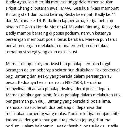
Badly Ayatullah memiliki motivasi tinggi dalam menaklukan
sirkuit Chang di putaran awal IM4AC. Sesi kualifikasi membuat
Bintang start dari posisi kelima, Resky keempat, Badly ke-11
dan Maulana ke-14. Pada lima lap pertama, ketiga pebalap
binaan PT Astra Honda Motor (AHM) yakni Bintang, Resky dan
Badly mampu bersaing di posisi podium, namun ketatnya
persaingan membuat posisi terus berubah. Mereka pun terus
bertahan dengan melakukan manajemen ban dan fokus
terhadap strategi yang akan dieksekusi.
Memasuki lap akhir, motivasi tiap pebalap semakin tinggi.
Serangan dalam beberapa sektor pun dilakukan. Tak terkecuali
bagi Bintang dan Resky yang berada dalam persaingan 10
besar. Keduanya terus memacu NSF250R, berusaha
menyelinap di antara pebalap rivalnya demi posisi depan.
Memasuki tikungan akhir, fokus pebalap dalam melakukan titik
pengereman pun diuji. Bintang yang berada di posisi lima,
menusuk masuk lewati dua pebalap di depannya dan
melakukan cornering yang mulus. Podium ketiga menjadi milik
Indonesia dengan kepungan dua pebalap Jepang di arena
podium. Dalam balapan ini, Resky finish di posisi ke-10, Badly