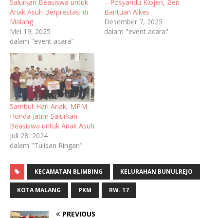
Salurkan Beasiswa untuk
– Posyandu Klojen, Beri
Anak Asuh Berprestasi di
Bantuan Alkes
Malang
Desember 7, 2025
Mei 19, 2025
dalam "event acara"
dalam "event acara"
Sambut Hari Anak, MPM
Honda Jatim Salurkan
Beasiswa untuk Anak Asuh
Juli 28, 2024
dalam "Tulisan Ringan"
KECAMATAN BLIMBING
KELURAHAN BUNULREJO
KOTA MALANG
PKM
RW. 17
PREVIOUS