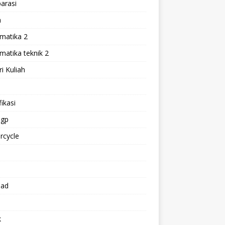
arasi
h
matika 2
atika teknik 2
i Kuliah
l
ikasi
gp
rcycle
p
oad
k