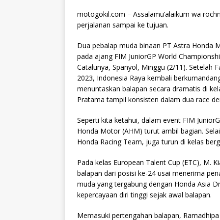
motogokil.com – Assalamu’alaikum wa rochm
perjalanan sampai ke tujuan.
Dua pebalap muda binaan PT Astra Honda 
pada ajang FIM JuniorGP World Championship 
Catalunya, Spanyol, Minggu (2/11). Setelah F
2023, Indonesia Raya kembali berkumandang
menuntaskan balapan secara dramatis di ke
Pratama tampil konsisten dalam dua race den
Seperti kita ketahui, dalam event FIM Juni
Honda Motor (AHM) turut ambil bagian. Sela
Honda Racing Team, juga turun di kelas ber
Pada kelas European Talent Cup (ETC), M. K
balapan dari posisi ke-24 usai menerima penal
muda yang tergabung dengan Honda Asia Dr
kepercayaan diri tinggi sejak awal balapan.
Memasuki pertengahan balapan, Ramadhipa t