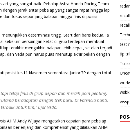
start yang sangat baik. Pebalap Astra Honda Racing Team
radar
an dengan jarak antar pebalap yang sangat rapat hingga lap
recall
dan fokus sepanjang balapan hingga finis di posisi
recall
Tech
menunjukkan determinasi tinggi. Start dari baris kedua, ia
wal sebelum persaingan ketat di grup terdepan membuat
test 
di lap terakhir mengakhiri balapan lebih cepat, setelah terjadi
tip tri
lap, dan Veda pun harus puas menutup akhir pekan dengan
Tulis
pati posisi ke-11 klasemen sementara JuniorGP dengan total
Unca
work
wsbk
tapi tetap finis di grup depan dan meraih poin penting.
erutama beradaptasi dengan trek baru. Di Valencia nanti,
wssp
erbaik untuk tim,” ujar Veda.
POS
ysis AHM Andy Wijaya mengatakan capaian para pebalap
mbinaan berjenjang dan komprehensif yang dilakukan AHM