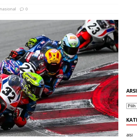
nasional
0
ARS
KAT
aisi