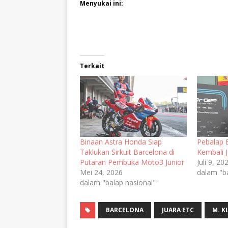
Menyukai ini:
Terkait
Binaan Astra Honda Siap
Pebalap 
Taklukan Sirkuit Barcelona di
Kembali J
Putaran Pembuka Moto3 Junior
Juli 9, 20
Mei 24, 2026
dalam "b
dalam "balap nasional"
BARCELONA
JUARA ETC
M. K