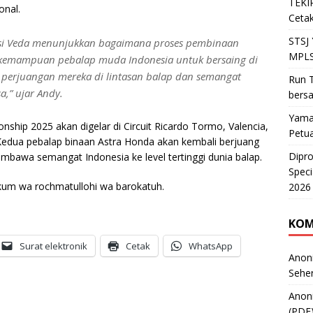
TEKIR
onal.
Cetak
STSJ
si Veda menunjukkan bagaimana proses pembinaan
MPLS
 kemampuan pebalap muda Indonesia untuk bersaing di
t perjuangan mereka di lintasan balap dan semangat
Run T
,” ujar Andy.
bers
Yama
nship 2025 akan digelar di Circuit Ricardo Tormo, Valencia,
Petu
edua pebalap binaan Astra Honda akan kembali berjuang
Dipr
bawa semangat Indonesia ke level tertinggi dunia balap.
Speci
kum wa rochmatullohi wa barokatuh.
2026
KOM
Surat elektronik
Cetak
WhatsApp
Anon
Sehe
Anon
(PDF