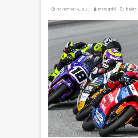
November 4, 2025
motogokil
balap 