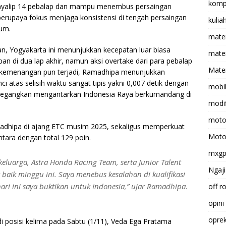
komp
nyalip 14 pebalap dan mampu menembus persaingan
berupaya fokus menjaga konsistensi di tengah persaingan
kulia
um.
mate
man, Yogyakarta ini menunjukkan kecepatan luar biasa
matem
 di dua lap akhir, namun aksi overtake dari para pebalap
Mater
u kemenangan pun terjadi, Ramadhipa menunjukkan
i atas selisih waktu sangat tipis yakni 0,007 detik dengan
mobi
enegangkan mengantarkan Indonesia Raya berkumandang di
modif
moto
adhipa di ajang ETC musim 2025, sekaligus memperkuat
Moto
ntara dengan total 129 poin.
mxg
keluarga, Astra Honda Racing Team, serta Junior Talent
Ngaji
 baik minggu ini. Saya menebus kesalahan di kualifikasi
 hari ini saya buktikan untuk Indonesia,” ujar Ramadhipa.
off r
opini
opre
 di posisi kelima pada Sabtu (1/11), Veda Ega Pratama