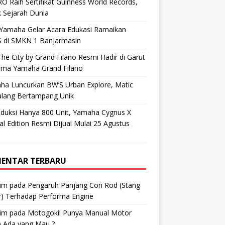
O Raih Sertifikat Guinness World Records,
 Sejarah Dunia
 Yamaha Gelar Acara Edukasi Ramaikan
 di SMKN 1 Banjarmasin
he City by Grand Filano Resmi Hadir di Garut
ama Yamaha Grand Filano
ha Luncurkan BW’S Urban Explore, Matic
alang Bertampang Unik
oduksi Hanya 800 Unit, Yamaha Cygnus X
al Edition Resmi Dijual Mulai 25 Agustus
ENTAR TERBARU
im
pada
Pengaruh Panjang Con Rod (Stang
r) Terhadap Performa Engine
im
pada
Motogokil Punya Manual Motor
) Ada yang Mau ?