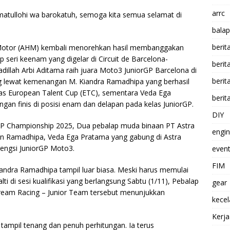
arrc
atullohi wa barokatuh, semoga kita semua selamat di
balap
berit
Motor (AHM) kembali menorehkan hasil membanggakan
seri keenam yang digelar di Circuit de Barcelona-
beri
adillah Arbi Aditama raih juara Moto3 JuniorGP Barcelona di
berit
 lewat kemenangan M. Kiandra Ramadhipa yang berhasil
las European Talent Cup (ETC), sementara Veda Ega
berit
gan finis di posisi enam dan delapan pada kelas JuniorGP.
DIY
orGP Championship 2025, Dua pebalap muda binaan PT Astra
engi
in Ramadhipa, Veda Ega Pratama yang gabung di Astra
gengsi JuniorGP Moto3.
event
FIM
iandra Ramadhipa tampil luar biasa. Meski harus memulai
ti di sesi kualifikasi yang berlangsung Sabtu (1/11), Pebalap
gear
eam Racing – Junior Team tersebut menunjukkan
kece
Kerj
ampil tenang dan penuh perhitungan. Ia terus