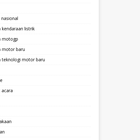
 nasional
a kendaraan listrik
ta motogp
a motor baru
a teknologi motor baru
ne
 acara
lakaan
aan