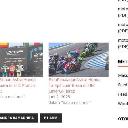
moto
(PDF
moto
(PDF
moto
(PDF
MET
Masu
Binaan Astra Honda
BinaPebalapanAstra Honda
Feed 
uara di ETC Prancis
Tampil Luar Biasa di FIM
25
JuniorGP Jerez
Feed
alap nasional"
Juni 2, 2025
dalam "balap nasional"
Word
IANDRA RAMADHIPA
PT AHM
OTOM