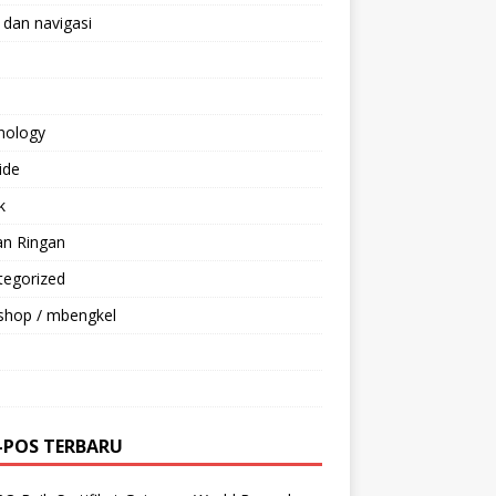
 dan navigasi
nology
ride
k
an Ringan
tegorized
shop / mbengkel
-POS TERBARU