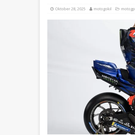
Oktober 28, 2025
motogokil
motogp