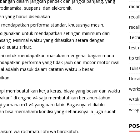
bangan dalam jangkan pendek dan jangka panjang, yang
radar
odinamika, suspensi dan elektronik.
 yang harus disediakan
recall
tuk mendapatkan performa standar, khususnya mesin.
recall
ini digunakan untuk mendapatkan setingan minimum dari
Tech
ang. Minimal waktu yang dihasilkan setara dengan
i suatu sirkuit.
test 
an ini untuk mendapatkan masukan mengenai bagian mana
tip tri
ndapatkan performa yang tidak jauh dari motor-motor rival
Tulis
al adalah masuk dalam catatan waktu 5 besar.
ikan.
Unca
work
 tapi membuatuhkan kerja keras, biaya yang besar dan waktu
kawakan” di engine v4 saja membutuhkan bertahun-tahun
wsbk
i yamaha m1 v4 yang baru lahir. Bagusnya el diablo
wssp
 dan bisa memahami kondisi yang seharusnya ia juga sudah
POS
laikum wa rochmatullohi wa barokatuh.