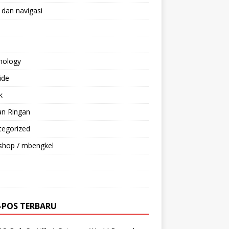
 dan navigasi
nology
ride
k
an Ringan
tegorized
shop / mbengkel
-POS TERBARU