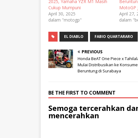
2025, Yamaha YZR M1 Masih
Beruntung
Cukup Mumpuni
MotoGP 
April 30, 2025
April 27,
dalam "motogp"
dalam "b
EL DIABLO
FABIO QUARTARARO
PREVIOUS
Honda BeAT One Piece x Tahilal
Mulai Distribusikan ke Konsum
Beruntung di Surabaya
BE THE FIRST TO COMMENT
Semoga tercerahkan dan
mencerahkan