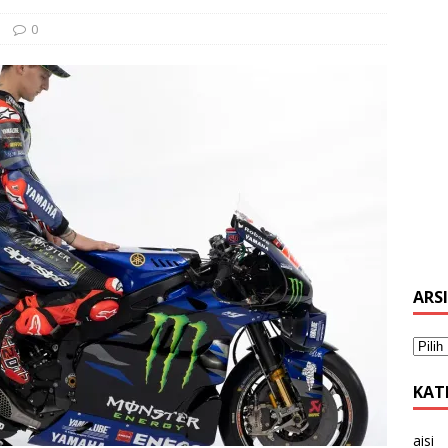
0
ARS
KAT
aisi