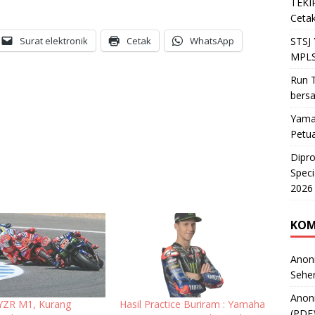
TEKIR
Cetak
Surat elektronik
Cetak
WhatsApp
STSJ
MPLS
Run T
bers
Yama
Petu
Dipr
Speci
2026
KOM
Anon
Sehe
Anon
YZR M1, Kurang
Hasil Practice Buriram : Yamaha
(PDF