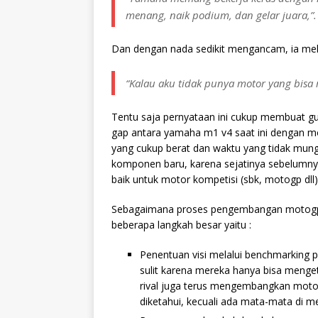
menang, naik podium, dan gelar juara,”.
Dan dengan nada sedikit mengancam, ia mel
“Kalau aku tidak punya motor yang bisa
Tentu saja pernyataan ini cukup membuat 
gap antara yamaha m1 v4 saat ini dengan mo
yang cukup berat dan waktu yang tidak mung
komponen baru, karena sejatinya sebelumn
baik untuk motor kompetisi (sbk, motogp dll)
Sebagaimana proses pengembangan motogp 
beberapa langkah besar yaitu :
Penentuan visi melalui benchmarking pa
sulit karena mereka hanya bisa mengeta
rival juga terus mengembangkan moto
diketahui, kecuali ada mata-mata di me