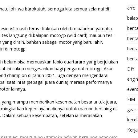
arrc
atullohi wa barokatuh, semoga kita semua selamat di
balap
berit
n v4 masih terus dilakukan oleh tim pabrikan yamaha.
i tes langsung di balapan motogp (wild card) maupun tes-
beri
yang diraih, bahkan sebagai motor yang baru lahir,
berit
in di motogp.
berit
ih belum bisa memuaskan fabio quartararo yang berjulukan
 saat ini cukup mengesankan bagi pengamat motogp. Akan
DIY
world champion di tahun 2021 juga dengan mengendarai
engi
i saat ini ia (sebagai juara dunia) merasa performanya
otor lainnya.
event
FIM
) yang mampu memberikan kesempatan besar untuk juara,
 mingkatkan kepercayaan dirinya untuk mampu bersaing di
gear
. Dalam sebuah kesempatan, setelah ia merasakan
kece
Kerj
esin V4, tapi tujuan utamaku adalah berjuang agar bisa