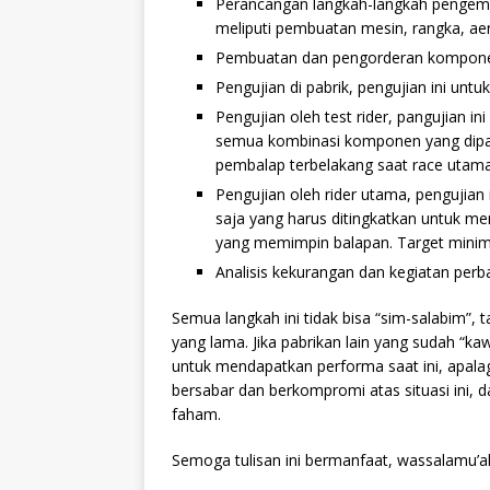
Perancangan langkah-langkah pengem
meliputi pembuatan mesin, rangka, aer
Pembuatan dan pengorderan komponen
Pengujian di pabrik, pengujian ini un
Pengujian oleh test rider, pangujian 
semua kombinasi komponen yang dipas
pembalap terbelakang saat race utama d
Pengujian oleh rider utama, penguji
saja yang harus ditingkatkan untuk me
yang memimpin balapan. Target minim
Analisis kekurangan dan kegiatan perba
Semua langkah ini tidak bisa “sim-salabim”,
yang lama. Jika pabrikan lain yang sudah “
untuk mendapatkan performa saat ini, apalag
bersabar dan berkompromi atas situasi ini,
faham.
Semoga tulisan ini bermanfaat, wassalamu’a