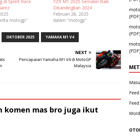
 di Sprint Race
YZR M1 2025 Semakin Baik
Jarez
Dibandingkan 2024
moto
 2025
Februari 28, 2025
(PDF
erita motogp"
dalam "motogp"
moto
(PDF
OKTOBER 2025
YAMAHA M1 V4
moto
(PDF
NEXT
ats
Pencapaian Yamaha M1 V4 di MotoGP
en
Malaysia
MET
Masu
Feed 
Feed
 komen mas bro juga ikut
Word
OTOM