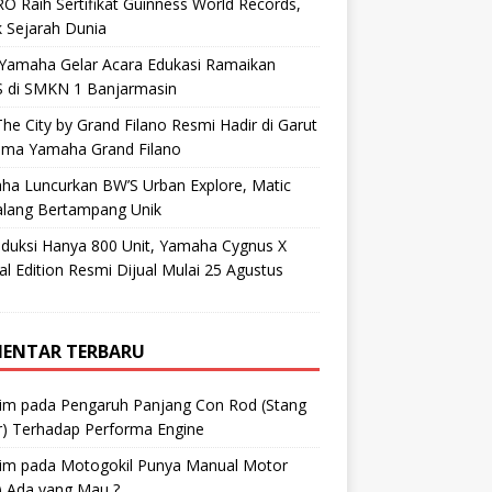
O Raih Sertifikat Guinness World Records,
 Sejarah Dunia
 Yamaha Gelar Acara Edukasi Ramaikan
 di SMKN 1 Banjarmasin
he City by Grand Filano Resmi Hadir di Garut
ama Yamaha Grand Filano
ha Luncurkan BW’S Urban Explore, Matic
alang Bertampang Unik
oduksi Hanya 800 Unit, Yamaha Cygnus X
al Edition Resmi Dijual Mulai 25 Agustus
ENTAR TERBARU
im
pada
Pengaruh Panjang Con Rod (Stang
r) Terhadap Performa Engine
im
pada
Motogokil Punya Manual Motor
) Ada yang Mau ?