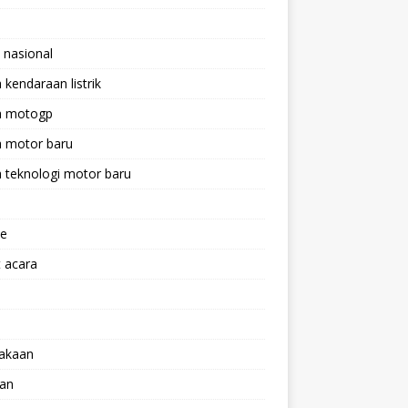
 nasional
a kendaraan listrik
ta motogp
a motor baru
a teknologi motor baru
ne
 acara
lakaan
aan