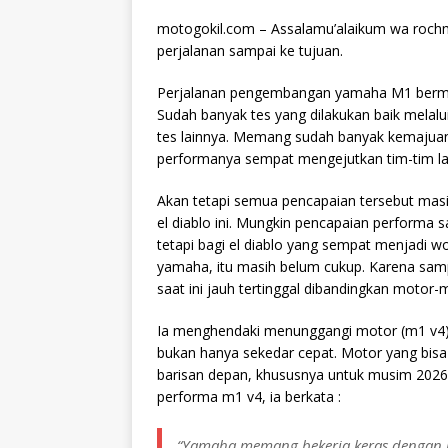
motogokil.com – Assalamu’alaikum wa rochm
perjalanan sampai ke tujuan.
Perjalanan pengembangan yamaha M1 bermesi
Sudah banyak tes yang dilakukan baik melalu
tes lainnya. Memang sudah banyak kemajuan 
performanya sempat mengejutkan tim-tim la
Akan tetapi semua pencapaian tersebut mas
el diablo ini. Mungkin pencapaian performa
tetapi bagi el diablo yang sempat menjadi 
yamaha, itu masih belum cukup. Karena sampa
saat ini jauh tertinggal dibandingkan motor-m
Ia menghendaki menunggangi motor (m1 v4
bukan hanya sekedar cepat. Motor yang bisa
barisan depan, khususnya untuk musim 2026
performa m1 v4, ia berkata :
“Yamaha memang bekerja keras dengan m