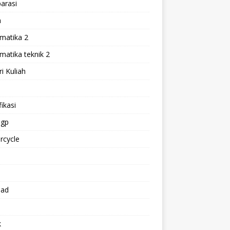
arasi
h
matika 2
atika teknik 2
i Kuliah
l
ikasi
gp
rcycle
p
oad
k