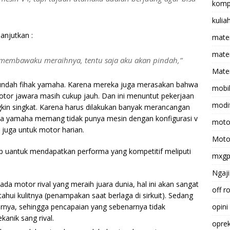
komp
kulia
anjutkan :
mate
matem
 membawaku meraihnya, tentu saja aku akan pindah,”
Mater
gundah fihak yamaha. Karena mereka juga merasakan bahwa
mobi
tor jawara masih cukup jauh. Dan ini menuntut pekerjaan
modif
kin singkat. Karena harus dilakukan banyak merancangan
ya yamaha memang tidak punya mesin dengan konfigurasi v
moto
 juga untuk motor harian.
Moto
uantuk mendapatkan performa yang kompetitif meliputi
mxg
Ngaji
da motor rival yang meraih juara dunia, hal ini akan sangat
off r
hui kulitnya (penampakan saat berlaga di sirkuit). Sedang
rnya, sehingga pencapaian yang sebenarnya tidak
opini
kanik sang rival.
opre