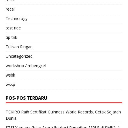
recall
Technology
test ride
tip trik
Tulisan Ringan
Uncategorized
workshop / mbengkel
wsbk
wssp
POS-POS TERBARU
TEKIRO Raih Sertifikat Guinness World Records, Cetak Sejarah
Dunia
STSJ Yamaha Gelar Acara Edukasi Ramaikan MPLS di SMKN 1