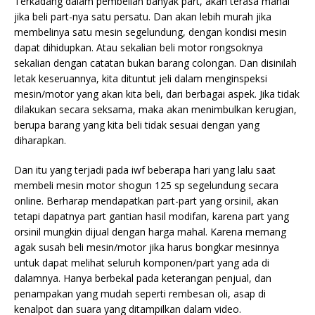
Terkadang dalam pembelian banyak part, akan terasa mahal
jika beli part-nya satu persatu. Dan akan lebih murah jika
membelinya satu mesin segelundung, dengan kondisi mesin
dapat dihidupkan. Atau sekalian beli motor rongsoknya
sekalian dengan catatan bukan barang colongan. Dan disinilah
letak keseruannya, kita dituntut jeli dalam menginspeksi
mesin/motor yang akan kita beli, dari berbagai aspek. Jika tidak
dilakukan secara seksama, maka akan menimbulkan kerugian,
berupa barang yang kita beli tidak sesuai dengan yang
diharapkan.
Dan itu yang terjadi pada iwf beberapa hari yang lalu saat
membeli mesin motor shogun 125 sp segelundung secara
online. Berharap mendapatkan part-part yang orsinil, akan
tetapi dapatnya part gantian hasil modifan, karena part yang
orsinil mungkin dijual dengan harga mahal. Karena memang
agak susah beli mesin/motor jika harus bongkar mesinnya
untuk dapat melihat seluruh komponen/part yang ada di
dalamnya. Hanya berbekal pada keterangan penjual, dan
penampakan yang mudah seperti rembesan oli, asap di
kenalpot dan suara yang ditampilkan dalam video.