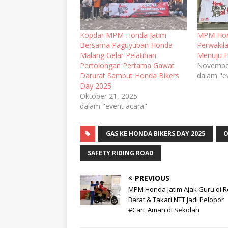
Kopdar MPM Honda Jatim
MPM Hon
Bersama Paguyuban Honda
Perwakil
Malang Gelar Pelatihan
Menuju H
Pertolongan Pertama Gawat
Novembe
Darurat Sambut Honda Bikers
dalam "e
Day 2025
Oktober 21, 2025
dalam "event acara"
GAS KE HONDA BIKERS DAY 2025
O
SAFETY RIDING ROAD
PREVIOUS
MPM Honda Jatim Ajak Guru di R
Barat & Takari NTT Jadi Pelopor
#Cari_Aman di Sekolah