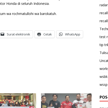
or Honda di seluruh Indonesia.
radar
recall
kum wa rochmatullohi wa barokatuh.
recall
Tech
Surat elektronik
Cetak
WhatsApp
test 
tip tri
Tulis
Unca
work
wsbk
wssp
POS