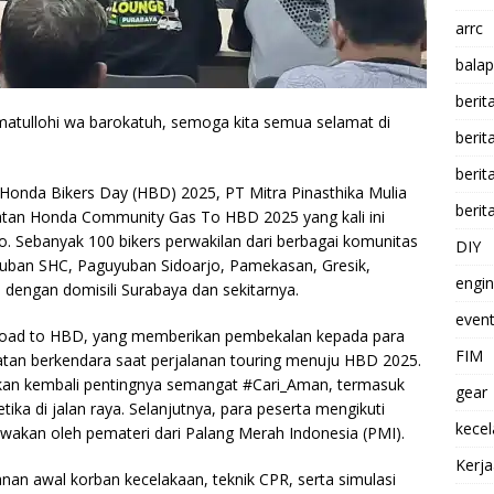
arrc
balap
berit
atullohi wa barokatuh, semoga kita semua selamat di
beri
berit
onda Bikers Day (HBD) 2025, PT Mitra Pinasthika Mulia
berit
atan Honda Community Gas To HBD 2025 yang kali ini
o. Sebanyak 100 bikers perwakilan dari berbagai komunitas
DIY
uyuban SHC, Paguyuban Sidoarjo, Pamekasan, Gresik,
engi
dengan domisili Surabaya dan sekitarnya.
event
g Road to HBD, yang memberikan pembekalan kepada para
FIM
atan berkendara saat perjalanan touring menuju HBD 2025.
kan kembali pentingnya semangat #Cari_Aman, termasuk
gear
tika di jalan raya. Selanjutnya, para peserta mengikuti
kece
awakan oleh pemateri dari Palang Merah Indonesia (PMI).
Kerj
anan awal korban kecelakaan, teknik CPR, serta simulasi