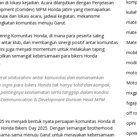
komp
n di lokasi kejadian. Acara dilanjutkan dengan Penjelasan
elopment (Comdev) MPM Honda Jatim yang memaparkan
kulia
ulai dari lokasi acara, jadwal kegiatan, mekanisme
mate
angkatan komunitas menuju Garut.
matem
ering Komunitas Honda, di mana para peserta saling
ntar klub, dan membangun sinergi positif antar komunitas
Mater
a ini juga menjadi momentum untuk melakukan taping
mobi
ilkan semangat kebersamaan para bikers Honda
.
modif
moto
erat silaturahmi antar komunitas dan menanamkan
Moto
 ingin para bikers Honda tak hanya solid dan kompak,
n pentingnya keselamatan serta tanggap dalam kondisi
mxg
ing Communication & Development Division Head MPM
Ngaji
off r
 ini menjadi bentuk nyata persiapan komunitas Honda di
opini
 Honda Bikers Day 2025. Dengan semangat brotherhood
opre
ersama-sama menuju Garut untuk merayakan kebersamaan