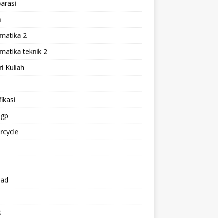
arasi
h
matika 2
atika teknik 2
i Kuliah
l
ikasi
gp
rcycle
p
oad
k