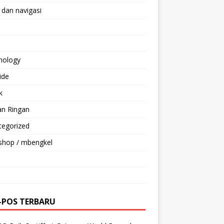
 dan navigasi
nology
ride
k
an Ringan
tegorized
shop / mbengkel
-POS TERBARU