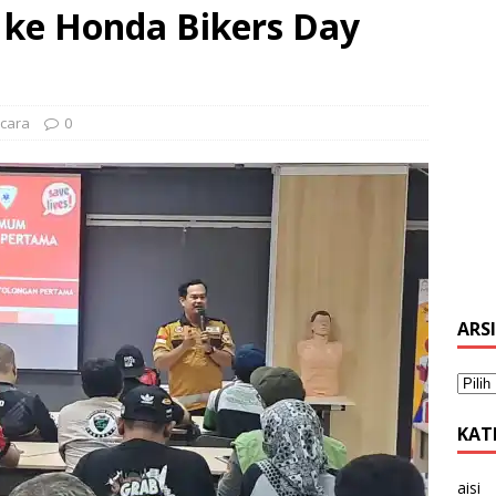
ke Honda Bikers Day
acara
0
ARS
KAT
aisi