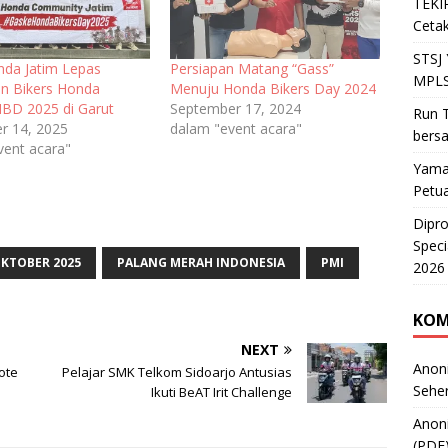
TEKIR
Cetak
STSJ
da Jatim Lepas
Persiapan Matang “Gass”
MPLS
an Bikers Honda
Menuju Honda Bikers Day 2024
BD 2025 di Garut
September 17, 2024
Run T
r 14, 2025
dalam "event acara"
bers
vent acara"
Yama
Petu
Dipr
Speci
KTOBER 2025
PALANG MERAH INDONESIA
PMI
2026
KOM
NEXT
Anon
ote
Pelajar SMK Telkom Sidoarjo Antusias
Sehe
Ikuti BeAT Irit Challenge
Anon
(PDF