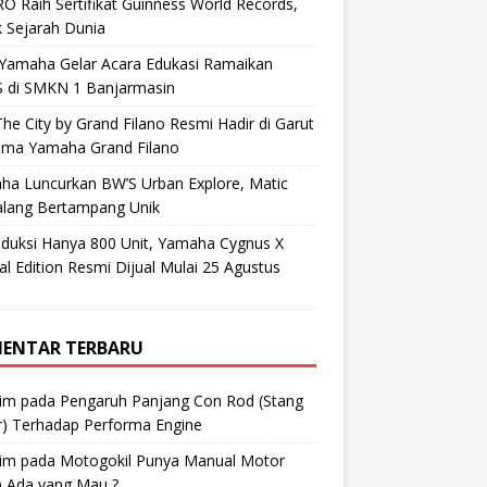
O Raih Sertifikat Guinness World Records,
 Sejarah Dunia
 Yamaha Gelar Acara Edukasi Ramaikan
 di SMKN 1 Banjarmasin
he City by Grand Filano Resmi Hadir di Garut
ama Yamaha Grand Filano
ha Luncurkan BW’S Urban Explore, Matic
alang Bertampang Unik
oduksi Hanya 800 Unit, Yamaha Cygnus X
al Edition Resmi Dijual Mulai 25 Agustus
ENTAR TERBARU
im
pada
Pengaruh Panjang Con Rod (Stang
r) Terhadap Performa Engine
im
pada
Motogokil Punya Manual Motor
) Ada yang Mau ?