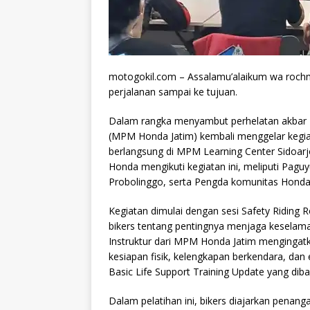
motogokil.com – Assalamu’alaikum wa rochm
perjalanan sampai ke tujuan.
Dalam rangka menyambut perhelatan akbar H
(MPM Honda Jatim) kembali menggelar kegi
berlangsung di MPM Learning Center Sidoarj
Honda mengikuti kegiatan ini, meliputi Pag
Probolinggo, serta Pengda komunitas Honda 
Kegiatan dimulai dengan sesi Safety Ridin
bikers tentang pentingnya menjaga keselam
Instruktur dari MPM Honda Jatim mengingat
kesiapan fisik, kelengkapan berkendara, dan e
Basic Life Support Training Update yang dib
Dalam pelatihan ini, bikers diajarkan penang