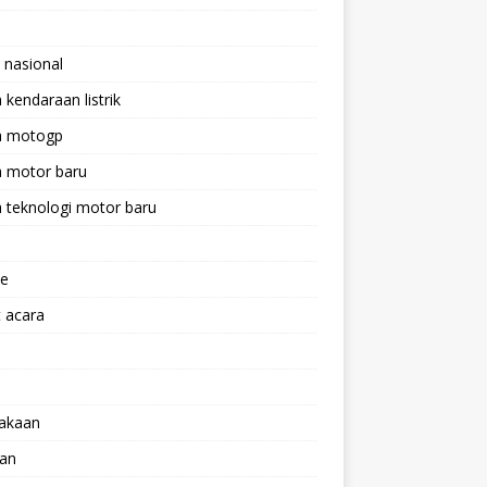
 nasional
a kendaraan listrik
ta motogp
a motor baru
a teknologi motor baru
ne
 acara
lakaan
aan