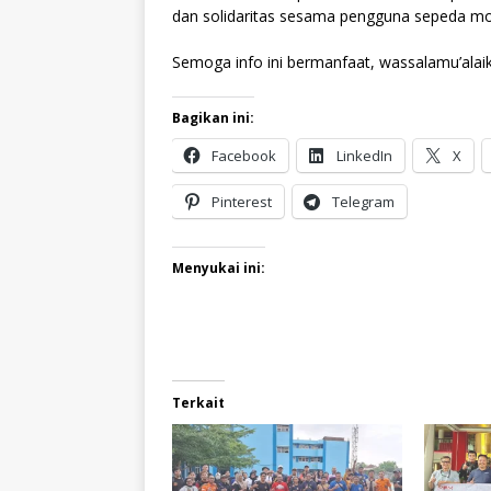
dan solidaritas sesama pengguna sepeda mot
Semoga info ini bermanfaat, wassalamu’alai
Bagikan ini:
Facebook
LinkedIn
X
Pinterest
Telegram
Menyukai ini:
Terkait