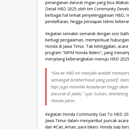
penanganan darurat ringan yang bisa dilakuka
Detail HBD 2025 oleh tim Community Dev
berbagai hal terkait penyelenggaraan HBD, m
pendaftaran, hingga persiapan teknis keber
Kegiatan semakin semarak dengan sesi Gath
berbagi pengalaman, memperkuat hubungan a
Honda di Jawa Timur. Tak ketinggalan, acar
program “MPM Honda Riders”, yang menamp
menjelang keberangkatan menuju HBD 2025
“Gas ke HBD ini menjadi wadah memper
semangat brotherhood yang positif. Kami
tapi juga memiliki kesadaran tinggi aka
darurat di jalan,” ujar Suhari, Market
Honda Jatim.
Kegiatan Honda Community Gas To HBD 2025
Jawa Timur dalam menyambut puncak acara
dan #Cari_Aman, para bikers Honda siap b