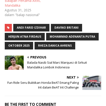
Balapan Pertama ARRC
Mandalika
Agustus 31, 2025
dalam "balap nasional"
ANDI FARID IZDIHAR
DAVINO BRITANI
HERJUN ATNA FIRDAUS
MOHAMMAD ADENANTA PUTRA
OKTOBER 2025
RHEZA DANICA AHRENS
PREVIOUS
Balada Nasib Sial Marc Marquez di Sirkuit
Mandalika Lombok Indonesia
NEXT
Fun Ride Seru Buktikan Honda BeAT Emang Paling
Irit dalam BeAT Irit Challenge
BE THE FIRST TO COMMENT