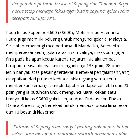
dengan dua putaran tersisa di Sepang dan Thailand. Saya
harus tetap menjaga fokus agar bisa mengunci gelar juara
secepatnya.” ujar Arbi.
Pada kelas Supersport600 (SS600), Mohammad Adenanta
Putra juga memiliki peluang untuk mengunci gelar di Malaysia.
Setelah memenangi race pertama di Mandalika, Adenanta
memperbesar keunggulan atas rival-rivalnya, meskipun gagal
finis pada balapan kedua karena terjatuh. Melalui empat
balapan tersisa, dirinya kini mengantongi 133 poin, 28 poin
lebih banyak atas pesaing terdekat. Berbekal pengalaman yang
didapatkan dari putaran kedua di sirkuit yang sama, tentu
memberikan semangat untuk dapat mendapatkan lebih dari 23
poin yang ia butuhkan untuk mengunci juara. Rekan satu
timnya di kelas SS600 yakni Herjun Atna Firdaus dan Rheza
Danica Ahrens juga bertekad untuk mencapai posisi lima besar
dan 10 besar di klasemen.
“Putaran di Sepang akan sangat penting dalam perebutan
gelar juara musim ini. Tentunya, seluruh persiapan sudah