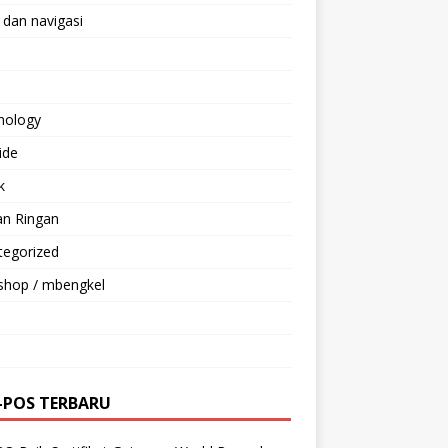
 dan navigasi
nology
ride
k
an Ringan
tegorized
shop / mbengkel
-POS TERBARU