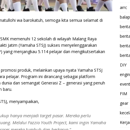
arrc
balap
atullohi wa barokatuh, semoga kita semua selamat di
berit
beri
/SMK memenuhi 12 sekolah di wilayah Malang Raya
 Sakti Jatim (Yamaha STSJ) sukses menyelenggarakan
berit
YP) yang menjangkau 5.114 pelajar dan mengikutsertakan
berit
DIY
as promosi produk, melainkan upaya nyata Yamaha STSJ
engi
ra pelajar. Program ini dirancang sebagai platform
 dunia dan semangat Generasi Z – generasi yang penuh
event
n baru.
FIM
STSJ, menyampaikan,
gear
kece
kup hanya menjadi target pasar. Mereka perlu
 ruang. Melalui Fazzio Youth Project, kami ingin Yamaha
Kerj
proses mereka tumbuh dan berkarya.”