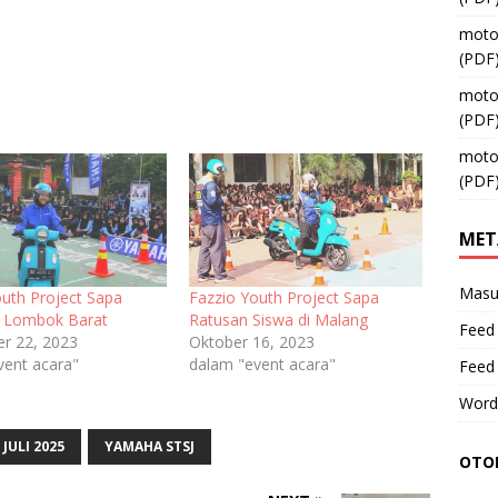
moto
(PDF
moto
(PDF
moto
(PDF
MET
Masu
outh Project Sapa
Fazzio Youth Project Sapa
di Lombok Barat
Ratusan Siswa di Malang
Feed 
r 22, 2023
Oktober 16, 2023
vent acara"
dalam "event acara"
Feed
Word
JULI 2025
YAMAHA STSJ
OTOM