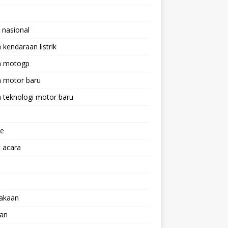
 nasional
a kendaraan listrik
ta motogp
a motor baru
a teknologi motor baru
ne
 acara
lakaan
aan