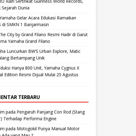
O Raih Sertifikat Guinness World Records,
 Sejarah Dunia
 Yamaha Gelar Acara Edukasi Ramaikan
 di SMKN 1 Banjarmasin
he City by Grand Filano Resmi Hadir di Garut
ama Yamaha Grand Filano
ha Luncurkan BW’S Urban Explore, Matic
alang Bertampang Unik
oduksi Hanya 800 Unit, Yamaha Cygnus X
al Edition Resmi Dijual Mulai 25 Agustus
ENTAR TERBARU
im
pada
Pengaruh Panjang Con Rod (Stang
r) Terhadap Performa Engine
im
pada
Motogokil Punya Manual Motor
) Ada yang Mau ?