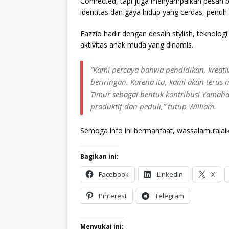
Connected, tapi juga menyampaikan pesan b
identitas dan gaya hidup yang cerdas, penu
Fazzio hadir dengan desain stylish, teknolog
aktivitas anak muda yang dinamis.
“Kami percaya bahwa pendidikan, kreati
beriringan. Karena itu, kami akan terus m
Timur sebagai bentuk kontribusi Yama
produktif dan peduli,” tutup William.
Semoga info ini bermanfaat, wassalamu’alai
Bagikan ini:
Facebook
LinkedIn
X
Pinterest
Telegram
Menyukai ini: