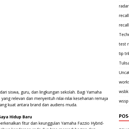
radar
recall
recall
Tech
test 
tip tri
Tulis
Unca
work
wsbk
 dari siswa, guru, dan lingkungan sekolah. Bagi Yamaha
 yang relevan dan menyentuh nilai-nilai keseharian remaja
wssp
g kuat antara brand dan audiens muda.
POS
Gaya Hidup Baru
erkenalkan fitur dan keunggulan Yamaha Fazzio Hybrid-