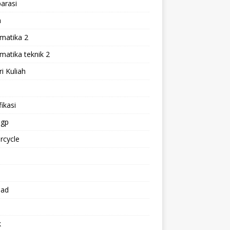
arasi
h
matika 2
atika teknik 2
i Kuliah
l
ikasi
gp
rcycle
p
oad
k