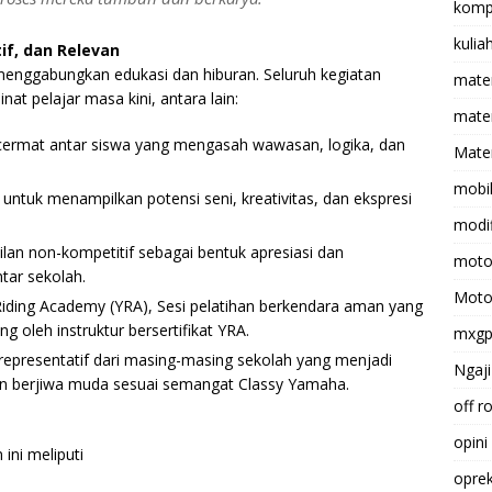
komp
kulia
if, dan Relevan
menggabungkan edukasi dan hiburan. Seluruh kegiatan
mate
t pelajar masa kini, antara lain:
matem
rmat antar siswa yang mengasah wawasan, logika, dan
Mater
mobi
untuk menampilkan potensi seni, kreativitas, dan ekspresi
modif
an non-kompetitif sebagai bentuk apresiasi dan
moto
tar sekolah.
Moto
iding Academy (YRA), Sesi pelatihan berkendara aman yang
ung oleh instruktur bersertifikat YRA.
mxg
representatif dari masing-masing sekolah yang menjadi
Ngaji
, dan berjiwa muda sesuai semangat Classy Yamaha.
off r
opini
ini meliputi
opre