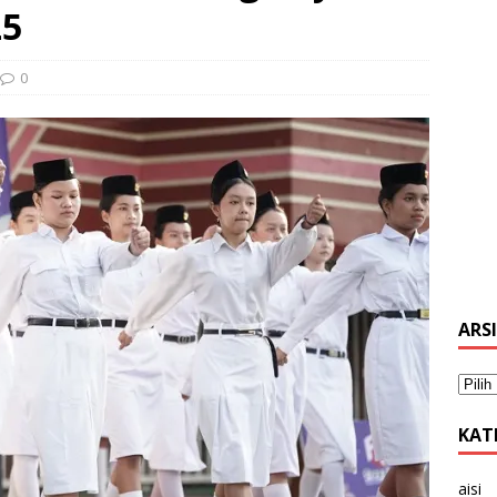
25
0
ARS
KAT
aisi