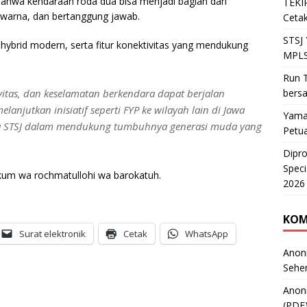
ahwa kendaraan roda dua bisa menjadi bagian dari
TEKIR
h warna, dan bertanggung jawab.
Cetak
STSJ
i hybrid modern, serta fitur konektivitas yang mendukung
MPLS
Run T
vitas, dan keselamatan berkendara dapat berjalan
bers
elanjutkan inisiatif seperti FYP ke wilayah lain di Jawa
Yama
ha STSJ dalam mendukung tumbuhnya generasi muda yang
Petu
Dipr
Speci
kum wa rochmatullohi wa barokatuh.
2026
KOM
Surat elektronik
Cetak
WhatsApp
Anon
Sehe
Anon
(PDF