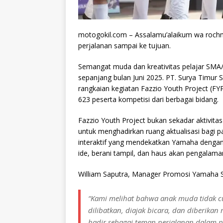
motogokil.com – Assalamu’alaikum wa rochm
perjalanan sampai ke tujuan.
Semangat muda dan kreativitas pelajar SMA
sepanjang bulan Juni 2025. PT. Surya Timur
rangkaian kegiatan Fazzio Youth Project (F
623 peserta kompetisi dari berbagai bidang.
Fazzio Youth Project bukan sekadar aktivit
untuk menghadirkan ruang aktualisasi bagi pa
interaktif yang mendekatkan Yamaha dengan
ide, berani tampil, dan haus akan pengalama
William Saputra, Manager Promosi Yamaha 
“Kami melihat bahwa anak muda tidak cu
dilibatkan, diajak bicara, dan diberikan
hadir sebagai teman perjalanan dalam 