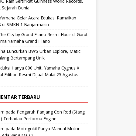
O Raih Sertifikat Guinness World Records,
 Sejarah Dunia
 Yamaha Gelar Acara Edukasi Ramaikan
 di SMKN 1 Banjarmasin
he City by Grand Filano Resmi Hadir di Garut
ama Yamaha Grand Filano
ha Luncurkan BW’S Urban Explore, Matic
alang Bertampang Unik
oduksi Hanya 800 Unit, Yamaha Cygnus X
al Edition Resmi Dijual Mulai 25 Agustus
ENTAR TERBARU
im
pada
Pengaruh Panjang Con Rod (Stang
r) Terhadap Performa Engine
im
pada
Motogokil Punya Manual Motor
) Ada yang Mau ?