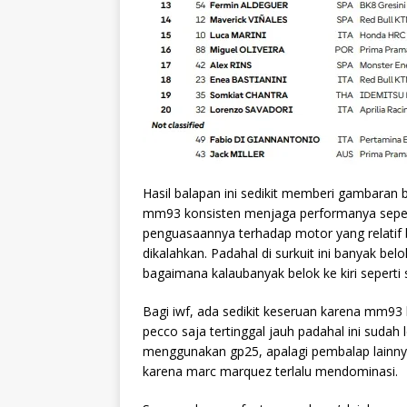
Hasil balapan ini sedikit memberi gambaran
mm93 konsisten menjaga performanya sepert
penguasaannya terhadap motor yang relatif b
dikalahkan. Padahal di surkuit ini banyak be
bagaimana kalaubanyak belok ke kiri seperti 
Bagi iwf, ada sedikit keseruan karena mm93 b
pecco saja tertinggal jauh padahal ini suda
menggunakan gp25, apalagi pembalap lainnya
karena marc marquez terlalu mendominasi.