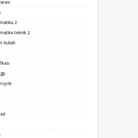
arasi
h
matika 2
atika teknik 2
i Kuliah
l
ikasi
gp
rcycle
p
oad
k