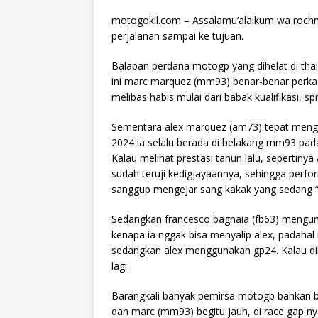
motogokil.com – Assalamu’alaikum wa rochm
perjalanan sampai ke tujuan.
Balapan perdana motogp yang dihelat di thail
ini marc marquez (mm93) benar-benar perka
melibas habis mulai dari babak kualifikasi, s
Sementara alex marquez (am73) tepat mengun
2024 ia selalu berada di belakang mm93 pada p
Kalau melihat prestasi tahun lalu, seperti
sudah teruji kedigjayaannya, sehingga perfo
sanggup mengejar sang kakak yang sedang “o
Sedangkan francesco bagnaia (fb63) mengunt
kenapa ia nggak bisa menyalip alex, padaha
sedangkan alex menggunakan gp24. Kalau di
lagi.
Barangkali banyak pemirsa motogp bahkan ba
dan marc (mm93) begitu jauh, di race gap ny