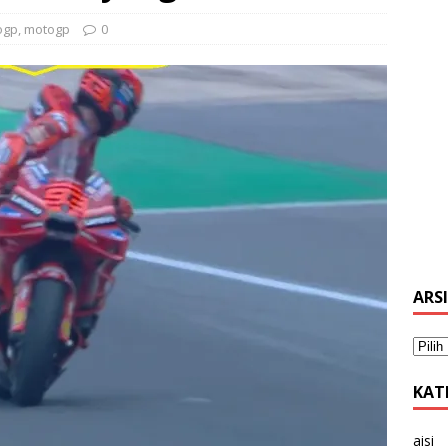
ogp
,
motogp
0
ARS
KAT
aisi