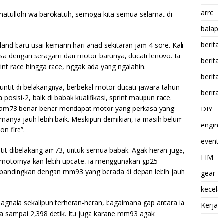
arrc
atullohi wa barokatuh, semoga kita semua selamat di
balap
berit
and baru usai kemarin hari ahad sekitaran jam 4 sore. Kali
sa dengan seragam dan motor barunya, ducati lenovo. Ia
beri
print race hingga race, nggak ada yang ngalahin.
berit
tit di belakangnya, berbekal motor ducati jawara tahun
berit
osisi-2, baik di babak kualifikasi, sprint maupun race.
nya am73 benar-benar mendapat motor yang perkasa yang
DIY
rmanya jauh lebih baik. Meskipun demikian, ia masih belum
engi
n fire”.
event
it dibelakang am73, untuk semua babak. Agak heran juga,
FIM
l motornya kan lebih update, ia menggunakan gp25
bandingkan dengan mm93 yang berada di depan lebih jauh
gear
kece
gnaia sekalipun terheran-heran, bagaimana gap antara ia
Kerj
a sampai 2,398 detik. Itu juga karane mm93 agak