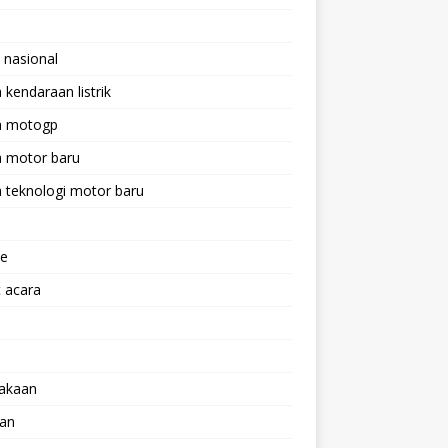
 nasional
a kendaraan listrik
ta motogp
a motor baru
a teknologi motor baru
ne
 acara
lakaan
aan