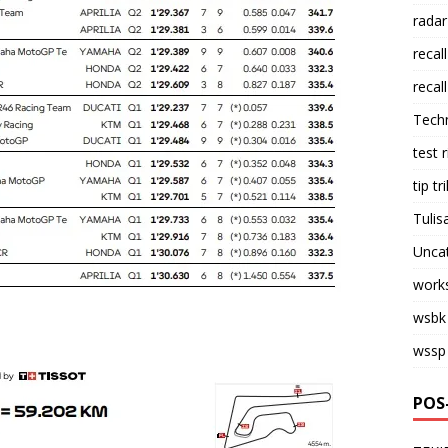
radar
recall
recall
Tech
test 
tip tri
Tulis
Unca
work
wsbk
wssp
POS