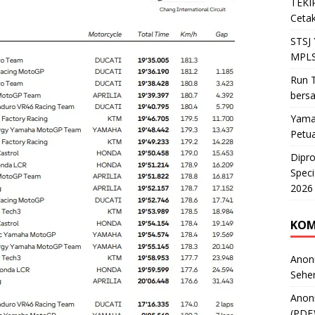
TEKIR
Cetak
STSJ
MPLS
Run T
bers
Yama
Petu
Dipr
Speci
2026
KOM
Anon
Sehe
Anon
(PDF