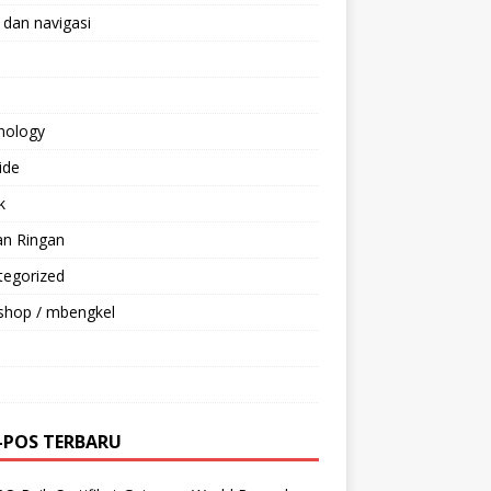
 dan navigasi
nology
ride
k
an Ringan
tegorized
shop / mbengkel
-POS TERBARU