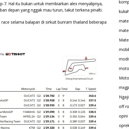
komp
-7. Hal itu bukan untuk membiarkan alex menyalipnya,
ban depan yang nggak mau turun, takut terkena pinalti.
kulia
mate
an race selama balapan di sirkuit buriram thailand beberapa
matem
Mater
mobi
modif
moto
Moto
mxg
Ngaji
off r
opini
opre