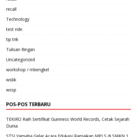
recall
Technology
test ride
tip trik
Tulisan Ringan
Uncategorized
workshop / mbengkel
wsbk
wssp
POS-POS TERBARU
TEKIRO Raih Sertifikat Guinness World Records, Cetak Sejarah
Dunia
STSJ Yamaha Gelar Acara Edukasi Ramaikan MPLS di SMKN 1