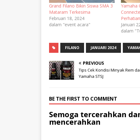
Grand Filano Bikin Siswa SMA 3
Yamaha G
Mataram Terkesima
Connecte
Februari 18, 2024
Perhatia
dalam "event acara"
Januari 2
dalam "T
FILANO
JANUARI 2024
YAMAH
PREVIOUS
Tips Cek Kondisi Minyak Rem da
Yamaha STSJ
BE THE FIRST TO COMMENT
Semoga tercerahkan dan
mencerahkan