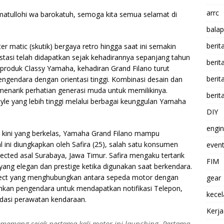
arrc
atullohi wa barokatuh, semoga kita semua selamat di
balap
berit
r matic (skutik) bergaya retro hingga saat ini semakin
stasi telah didapatkan sejak kehadirannya sepanjang tahun
beri
 produk Classy Yamaha, kehadiran Grand Filano turut
berit
gendara dengan orientasi tinggi. Kombinasi desain dan
enarik perhatian generasi muda untuk memilikinya.
berit
le yang lebih tinggi melalui berbagai keunggulan Yamaha
DIY
engi
 kini yang berkelas, Yamaha Grand Filano mampu
 ini diungkapkan oleh Safira (25), salah satu konsumen
event
ted asal Surabaya, Jawa Timur. Safira mengaku tertarik
FIM
yang elegan dan prestige ketika digunakan saat berkendara.
onnect yang menghubungkan antara sepeda motor dengan
gear
an pengendara untuk mendapatkan notifikasi Telepon,
kece
endasi perawatan kendaraan.
Kerj
 memang sejak pertama kali motor ini launching. Pertama