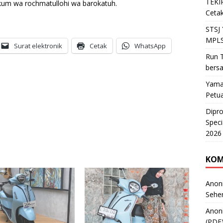
TEKIR
kum wa rochmatullohi wa barokatuh.
Cetak
STSJ
MPLS
Surat elektronik
Cetak
WhatsApp
Run T
bers
Yama
Petu
Dipr
Speci
2026
KOM
Anon
Sehe
Anon
(PDF