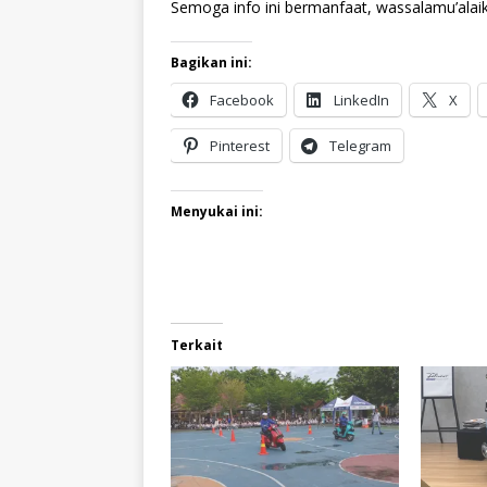
Semoga info ini bermanfaat, wassalamu’alai
Bagikan ini:
Facebook
LinkedIn
X
Pinterest
Telegram
Menyukai ini:
Terkait