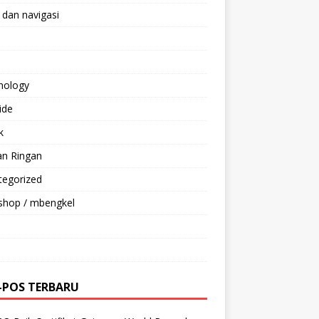
 dan navigasi
nology
ride
k
an Ringan
tegorized
shop / mbengkel
-POS TERBARU