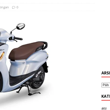
Ringan
0
ARS
KAT
aisi