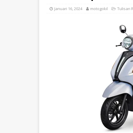
Januari 16, 2024
motogokil
Tulisan 