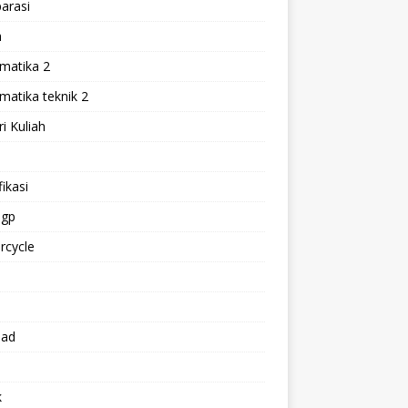
arasi
h
matika 2
atika teknik 2
i Kuliah
l
ikasi
gp
rcycle
p
oad
k