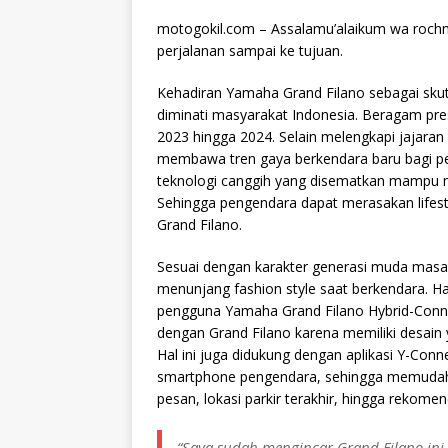
motogokil.com – Assalamu’alaikum wa rochm
perjalanan sampai ke tujuan.
Kehadiran Yamaha Grand Filano sebagai skute
diminati masyarakat Indonesia. Beragam pre
2023 hingga 2024. Selain melengkapi jajaran
membawa tren gaya berkendara baru bagi pen
teknologi canggih yang disematkan mampu m
Sehingga pengendara dapat merasakan lifesty
Grand Filano.
Sesuai dengan karakter generasi muda masa
menunjang fashion style saat berkendara. Hal
pengguna Yamaha Grand Filano Hybrid-Connec
dengan Grand Filano karena memiliki desain 
Hal ini juga didukung dengan aplikasi Y-C
smartphone pengendara, sehingga memudahk
pesan, lokasi parkir terakhir, hingga rekom
“Saya sudah mengincar Grand Filano ini