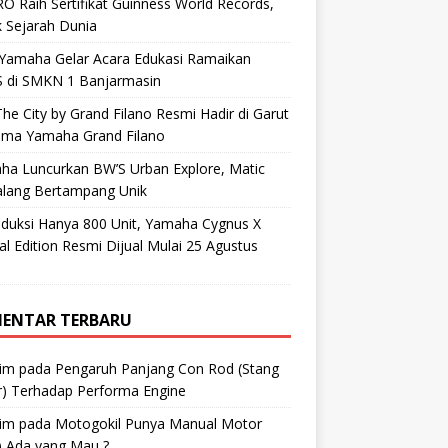
O Raih Sertifikat Guinness World Records,
 Sejarah Dunia
 Yamaha Gelar Acara Edukasi Ramaikan
 di SMKN 1 Banjarmasin
he City by Grand Filano Resmi Hadir di Garut
ama Yamaha Grand Filano
ha Luncurkan BW’S Urban Explore, Matic
alang Bertampang Unik
oduksi Hanya 800 Unit, Yamaha Cygnus X
al Edition Resmi Dijual Mulai 25 Agustus
ENTAR TERBARU
im
pada
Pengaruh Panjang Con Rod (Stang
r) Terhadap Performa Engine
im
pada
Motogokil Punya Manual Motor
) Ada yang Mau ?