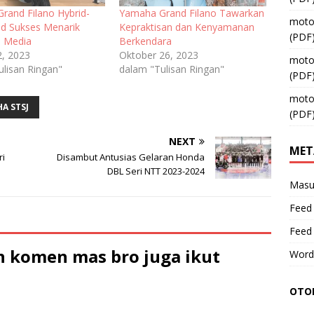
rand Filano Hybrid-
Yamaha Grand Filano Tawarkan
moto
d Sukses Menarik
Kepraktisan dan Kenyamanan
(PDF
n Media
Berkendara
2, 2023
Oktober 26, 2023
moto
ulisan Ringan"
dalam "Tulisan Ringan"
(PDF
moto
A STSJ
(PDF
NEXT
MET
ri
Disambut Antusias Gelaran Honda
DBL Seri NTT 2023-2024
Masu
Feed 
Feed
 komen mas bro juga ikut
Word
OTOM