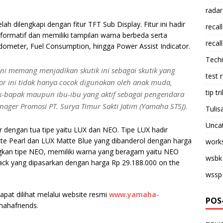
radar
h dilengkapi dengan fitur TFT Sub Display. Fitur ini hadir
recall
formatif dan memiliki tampilan warna berbeda serta
recall
eter, Fuel Consumption, hingga Power Assist Indicator.
Tech
ini memang menjadikan skutik ini sebagai skutik yang
test 
tor ini tidak hanya cocok digunakan oleh anak muda,
tip tri
-bapak maupun ibu-ibu yang aktif sebagai pengendara
nager Promosi PT. Surya Timur Sakti Jatim (Yamaha STSJ).
Tulis
Unca
 dengan tua tipe yaitu LUX dan NEO. Tipe LUX hadir
te Pearl dan LUX Matte Blue yang dibanderol dengan harga
work
gkan tipe NEO, memiliki warna yang beragam yaitu NEO
wsbk
ack yang dipasarkan dengan harga Rp 29.188.000 on the
wssp
 dapat dilihat melalui website resmi
www.yamaha-
POS
ahafriends.