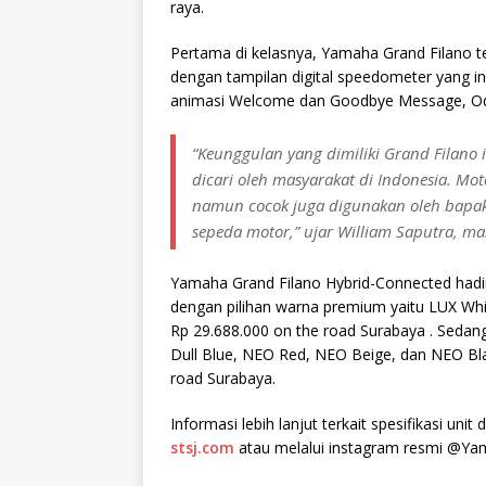
raya.
Pertama di kelasnya, Yamaha Grand Filano tela
dengan tampilan digital speedometer yang in
animasi Welcome dan Goodbye Message, Odom
“Keunggulan yang dimiliki Grand Filano 
dicari oleh masyarakat di Indonesia. Mo
namun cocok juga digunakan oleh bapak
sepeda motor,” ujar William Saputra, ma
Yamaha Grand Filano Hybrid-Connected hadir
dengan pilihan warna premium yaitu LUX Whi
Rp 29.688.000 on the road Surabaya . Sedan
Dull Blue, NEO Red, NEO Beige, dan NEO Bl
road Surabaya.
Informasi lebih lanjut terkait spesifikasi unit
stsj.com
atau melalui instagram resmi @Yam