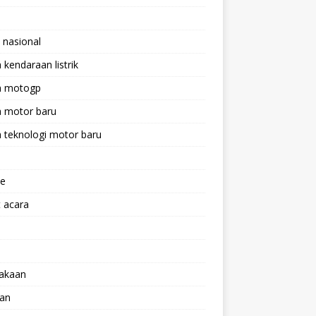
 nasional
a kendaraan listrik
ta motogp
a motor baru
a teknologi motor baru
ne
 acara
lakaan
aan