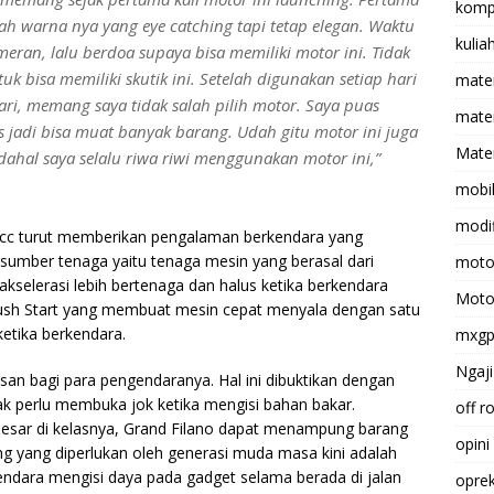
komp
ah warna nya yang eye catching tapi tetap elegan. Waktu
kulia
meran, lalu berdoa supaya bisa memiliki motor ini. Tidak
k bisa memiliki skutik ini. Setelah digunakan setiap hari
mate
ri, memang saya tidak salah pilih motor. Saya puas
matem
s jadi bisa muat banyak barang. Udah gitu motor ini juga
Mater
adahal saya selalu riwa riwi menggunakan motor ini,”
mobi
modif
 cc turut memberikan pengalaman berkendara yang
umber tenaga yaitu tenaga mesin yang berasal dari
moto
 akselerasi lebih bertenaga dan halus ketika berkendara
Moto
 Push Start yang membuat mesin cepat menyala dengan satu
tika berkendara.
mxg
Ngaji
san bagi para pengendaranya. Hal ini dibuktikan dengan
ak perlu membuka jok ketika mengisi bahan bakar.
off r
rbesar di kelasnya, Grand Filano dapat menampung barang
opini
ing yang diperlukan oleh generasi muda masa kini adalah
ndara mengisi daya pada gadget selama berada di jalan
opre